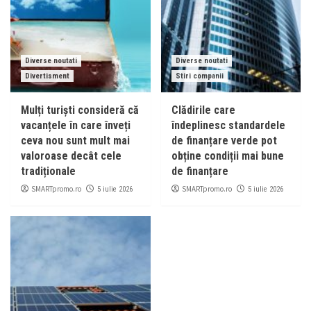
Diverse noutati
Diverse noutati
Divertisment
Stiri companii
Mulți turiști consideră că
Clădirile care
vacanțele în care înveți
îndeplinesc standardele
ceva nou sunt mult mai
de finanțare verde pot
valoroase decât cele
obține condiții mai bune
tradiționale
de finanțare
SMARTpromo.ro
SMARTpromo.ro
5 iulie 2026
5 iulie 2026