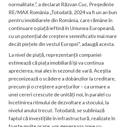
normalitate.”, a declarat Răzvan Cuc, Președinte
RE/MAX România „Totodată, 2024 va fi un an bun
pentru imobiliarele din România, care rămâne în
continuare o piață ieftină în Uniunea Europeană,
cu un potențial de creștere semnificativ mai mare
decât piețele din vestul Europei”, adaugă acesta.
La nivel de piață, reprezentanții companiei
estimează că piața imobiliară își va continua
aprecierea, mai ales în sezonul de vară. Aceștia
preconizează o scădere a dobânzilor la creditare,
precum și o creștere a prețurilor – ca urmare a
unei cereri crescute de unități noi, în paralel cu
încetinirea ritmului de dezvoltare a stocului, la
nivelul anului trecut. Totodată, se subliniază
faptul că investițiile în infrastructură, realizate în
foarte multe orașe, vor genereaza zone cu