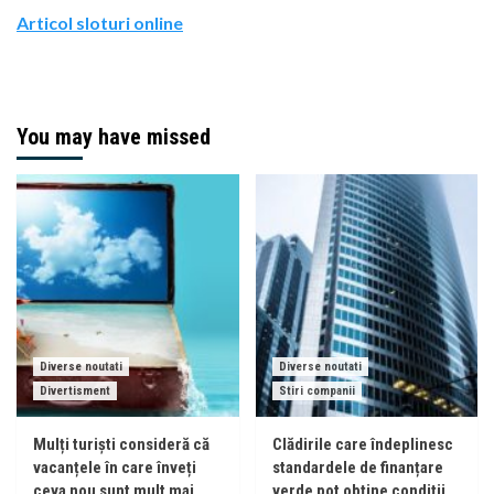
Articol sloturi online
You may have missed
Diverse noutati
Diverse noutati
Divertisment
Stiri companii
Mulți turiști consideră că
Clădirile care îndeplinesc
vacanțele în care înveți
standardele de finanțare
ceva nou sunt mult mai
verde pot obține condiții