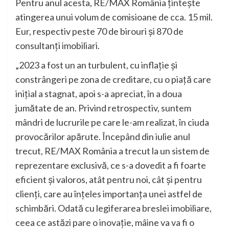
Pentru anul acesta, RE/MAX România țintește
atingerea unui volum de comisioane de cca. 15 mil.
Eur, respectiv peste 70 de birouri și 870 de
consultanți imobiliari.
„2023 a fost un an turbulent, cu inflație și
constrângeri pe zona de creditare, cu o piață care
inițial a stagnat, apoi s-a apreciat, în a doua
jumătate de an. Privind retrospectiv, suntem
mândri de lucrurile pe care le-am realizat, în ciuda
provocărilor apărute. Începând din iulie anul
trecut, RE/MAX România a trecut la un sistem de
reprezentare exclusivă, ce s-a dovedit a fi foarte
eficient și valoros, atât pentru noi, cât și pentru
clienți, care au înțeles importanța unei astfel de
schimbări. Odată cu legiferarea breslei imobiliare,
ceea ce astăzi pare o inovație, mâine va va fi o