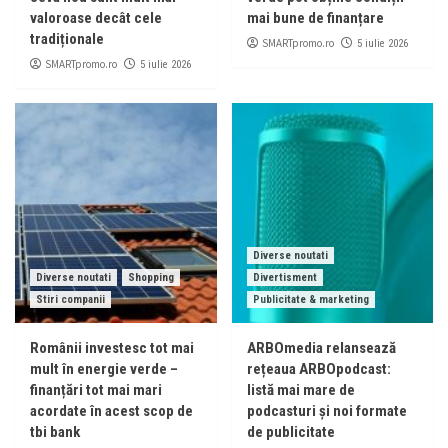
valoroase decât cele
mai bune de finanțare
tradiționale
SMARTpromo.ro
5 iulie 2026
SMARTpromo.ro
5 iulie 2026
Diverse noutati
Diverse noutati
Shopping
Divertisment
Stiri companii
Publicitate & marketing
Românii investesc tot mai
ARBOmedia relansează
mult în energie verde –
rețeaua ARBOpodcast:
finanțări tot mai mari
listă mai mare de
acordate în acest scop de
podcasturi și noi formate
tbi bank
de publicitate