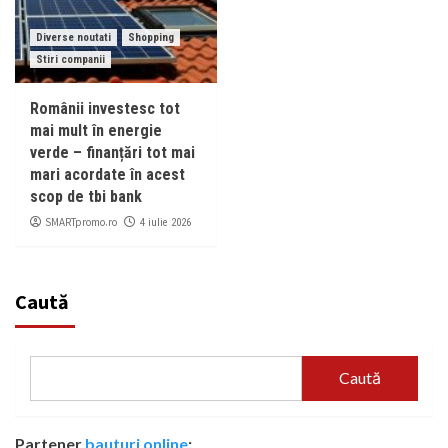
Diverse noutati
Shopping
Stiri companii
Românii investesc tot
mai mult în energie
verde – finanțări tot mai
mari acordate în acest
scop de tbi bank
SMARTpromo.ro
4 iulie 2026
Caută
Caută
Partener
bauturi online
: