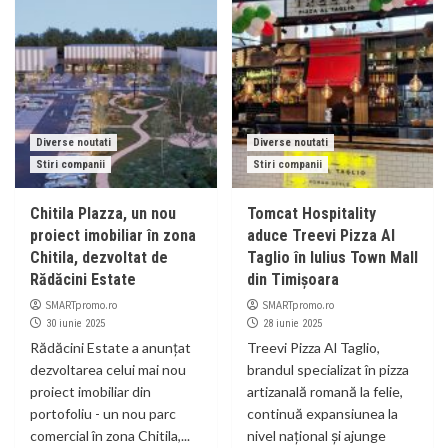
Diverse noutati
Diverse noutati
Stiri companii
Stiri companii
Chitila Plazza, un nou
Tomcat Hospitality
proiect imobiliar în zona
aduce Treevi Pizza Al
Chitila, dezvoltat de
Taglio în Iulius Town Mall
Rădăcini Estate
din Timișoara
SMARTpromo.ro
SMARTpromo.ro
30 iunie 2025
28 iunie 2025
Rădăcini Estate a anunțat
Treevi Pizza Al Taglio,
dezvoltarea celui mai nou
brandul specializat în pizza
proiect imobiliar din
artizanală romană la felie,
portofoliu - un nou parc
continuă expansiunea la
comercial în zona Chitila,...
nivel național și ajunge