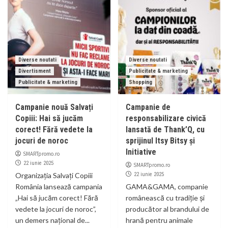
Diverse noutati
Diverse noutati
Divertisment
Publicitate & marketing
Publicitate & marketing
Shopping
Campanie nouă Salvați
Campanie de
Copiii: Hai să jucăm
responsabilizare civică
corect! Fără vedete la
lansată de Thank’Q, cu
jocuri de noroc
sprijinul Itsy Bitsy și
Initiative
SMARTpromo.ro
22 iunie 2025
SMARTpromo.ro
Organizația Salvați Copiii
22 iunie 2025
România lansează campania
GAMA&GAMA, companie
„Hai să jucăm corect! Fără
românească cu tradiție și
vedete la jocuri de noroc”,
producător al brandului de
un demers național de...
hrană pentru animale