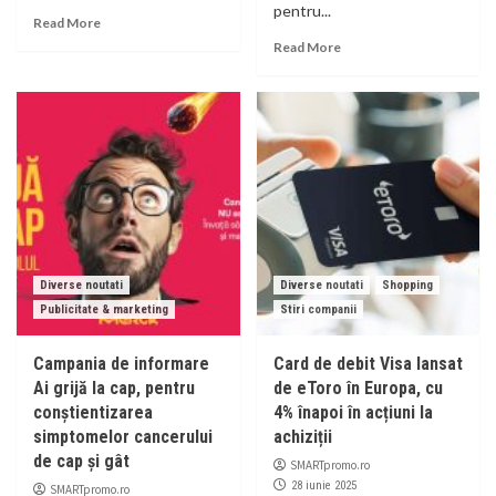
pentru...
Read More
Read More
Diverse noutati
Diverse noutati
Shopping
Publicitate & marketing
Stiri companii
Campania de informare
Card de debit Visa lansat
Ai grijă la cap, pentru
de eToro în Europa, cu
conștientizarea
4% înapoi în acțiuni la
simptomelor cancerului
achiziții
de cap și gât
SMARTpromo.ro
28 iunie 2025
SMARTpromo.ro