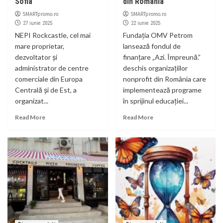
Sofia
din România
SMARTpromo.ro
SMARTpromo.ro
27 iunie 2025
22 iunie 2025
NEPI Rockcastle, cel mai
Fundația OMV Petrom
mare proprietar,
lansează fondul de
dezvoltator și
finanțare „Azi. Împreună.”
administrator de centre
deschis organizațiilor
comerciale din Europa
nonprofit din România care
Centrală și de Est, a
implementează programe
organizat...
în sprijinul educației...
Read More
Read More