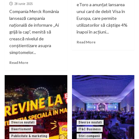
28 iunie 2025
eToro a anunțat lansarea
Compania Merck România
unui card de debit Visa în
lansează campania
Europa, care permite
națională de informare „Ai
utilizatorilor să câștige 4%
grijă la cap”, menită să
înapoi în acțiuni...
crească nivelul de
Read More
conștientizare asupra
simptomelor...
Read More
Diverse noutati
Diverse noutati
Divertisment
IT&C Business
Publicitate & marketing
Stiri companii