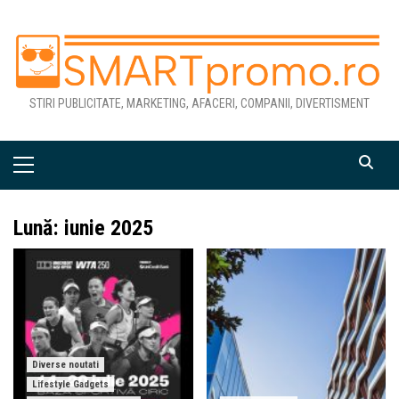
Skip
to
content
STIRI PUBLICITATE, MARKETING, AFACERI, COMPANII, DIVERTISMENT
Primary
Menu
Lună:
iunie 2025
Diverse noutati
Lifestyle Gadgets