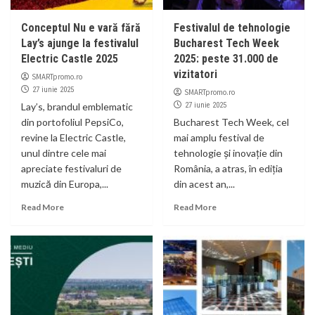
Conceptul Nu e vară fără
Festivalul de tehnologie
Lay’s ajunge la festivalul
Bucharest Tech Week
Electric Castle 2025
2025: peste 31.000 de
vizitatori
SMARTpromo.ro
27 iunie 2025
SMARTpromo.ro
Lay’s, brandul emblematic
27 iunie 2025
din portofoliul PepsiCo,
Bucharest Tech Week, cel
revine la Electric Castle,
mai amplu festival de
unul dintre cele mai
tehnologie și inovație din
apreciate festivaluri de
România, a atras, în ediția
muzică din Europa,...
din acest an,...
Read More
Read More