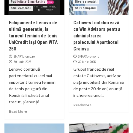
Publicitate & marketing
Diverse noutati
Stiri companii
Stiri companii
Echipamente Lenovo de
Catinvest colaborează
ultimă generație, la
cu Win Advisors pentru
turneul feminin de tenis
administrarea
UniCredit Iași Open WTA
proiectului Aparthotel
250
Craiova
SMARTpromo.ro
SMARTpromo.ro
30 iunie 2025
30 iunie 2025
Lenovo continuă
Grupul francez de real
parteneriatul cu cel mai
estate Catinvest, activ pe
important turneu feminin
piața imobiliară din România
de tenis pe zgură din
de peste 20 de ani, anunță
România încheiat anul
încheierea unui...
trecut, și anunță...
Read More
Read More