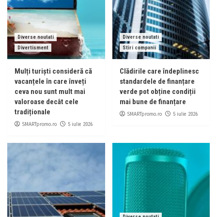
Diverse noutati
Diverse noutati
Divertisment
Stiri companii
Mulți turiști consideră că
Clădirile care îndeplinesc
vacanțele în care înveți
standardele de finanțare
ceva nou sunt mult mai
verde pot obține condiții
valoroase decât cele
mai bune de finanțare
tradiționale
SMARTpromo.ro
5 iulie 2026
SMARTpromo.ro
5 iulie 2026
Diverse noutati