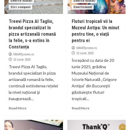
Diverse noutati
Diverse noutati
Stiri companii
Divertisment
Treevi Pizza Al Taglio,
Fluturi tropicali vii la
brandul specializat în
Muzeul Antipa: Un minut
pizza artizanală romană
pentru tine, o viață
la felie, s-a extins în
pentru ei
Constanța
SMARTpromo.ro
22 iunie 2025
SMARTpromo.ro
22 iunie 2025
Începând cu data de 20
Treevi Pizza Al Taglio,
iunie 2025, grădina
brandul specializat în pizza
Muzeului Național de
artizanală romană la felie,
Istorie Naturală „Grigore
continuă extinderea rețelei
Antipa” din București
la nivel național și
găzduiește fluturi
inaugurează...
tropicali...
Read More
Read More