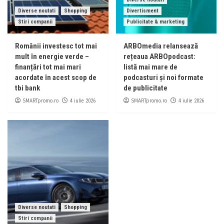
Diverse noutati
Shopping
Divertisment
Stiri companii
Publicitate & marketing
Românii investesc tot mai
ARBOmedia relansează
mult în energie verde –
rețeaua ARBOpodcast:
finanțări tot mai mari
listă mai mare de
acordate în acest scop de
podcasturi și noi formate
tbi bank
de publicitate
SMARTpromo.ro
SMARTpromo.ro
4 iulie 2026
4 iulie 2026
Diverse noutati
Shopping
Stiri companii