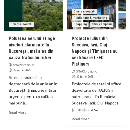
Diverse noutati
Publicitate & marketing
Diverse noutati
Shopping
Stiri companii
Poluarea aerului atinge
Proiecte Iulius din
niveluri alarmante în
Suceava, Iași, Cluj-
București, mai ales din
Napoca și Timișoara au
cauza traficului rutier
certificare LEED
Platinum
SMARTpromo.ro
27 iunie 2025
SMARTpromo.ro
Starea mediului se
27 iunie 2025
degradează de la an la an în
Proiectele de retail și office
București și impune măsuri
dezvoltate de IULIUS în
urgente pentru o calitate
patru orașe din România -
mai bună...
Suceava, Iași, Cluj-Napoca
și Timișoara -...
Read More
Read More