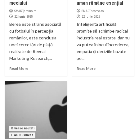
meciului
uman rămâne esențial
SMARTpromo.ro
SMARTpromo.ro
22 iunie 2025
22 iunie 2025
Berea este strâns asociată
Inteligența artificială
cu fotbalul în percepția
promite să schimbe radical
românilor, este concluzia
industria real estate, dar nu
unei cercetări de piață
va putea înlocui încrederea,
realizate de Reveal
empatia și deciziile bazate
Marketing Research,...
pe...
Read More
Read More
Diverse noutati
IT&C Business