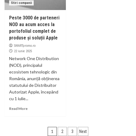
Stiri companii
Peste 3000 de parteneri
NOD au acum acces la
portofoliul complet de
produse și soluții Apple
SMARTpromo.ro
22 iunie 2025
Network One Distribution
(NOD), principalul
ecosistem tehnologic din
România, anunță obținerea
statutului de Distribuitor
Autorizat Apple, începând
cu 1 iulie...
Read More
Paginație
1
2
3
Next