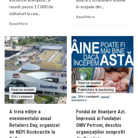
reunit peste 17.000 de
în orașele din...
vizitatori la cea...
Read More
Read More
Diverse noutati
Diverse noutati
Publicitate & marketing
Stiri companii
Stiri companii
A treia ediție a
Fondul de finanțare Azi.
evenimentului anual
Împreună al Fundației
Retailers Day, organizat
OMV Petrom, deschis
de NEPI Rockcastle la
organizațiilor nonprofit