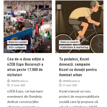
Diverse noutati
Diverse noutati
Stiri companii
Publicitate & marketing
Cea de-a doua ediție a
Tu pedalezi, Kozel
nZEB Expo București a
donează: campanie
atras peste 17.000 de
Kozel cu donații pentru
vizitatori
iluminat urban
SMARTpromo.ro
SMARTpromo.ro
27 iunie 2025
27 iunie 2025
nZEB Expo, cel mai mare
Kozel a lansat un nou
eveniment din România
proiect de responsabilitate
dedicat construcțiilor
socială care își propune să
eficiente energetic, a
aducă o schimbare vizibilă