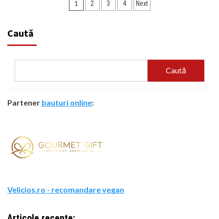
Paginație
1
2
3
4
Next
articole
Caută
Caută
Partener
bauturi online
:
Velicios.ro - recomandare vegan
Articole recente: