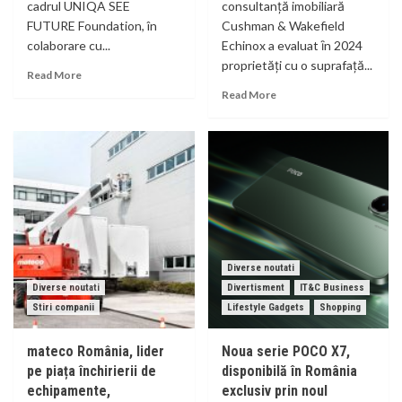
cadrul UNIQA SEE
consultanţă imobiliară
FUTURE Foundation, în
Cushman & Wakefield
colaborare cu...
Echinox a evaluat ȋn 2024
proprietăţi cu o suprafață...
Read More
Read More
Diverse noutati
Diverse noutati
Divertisment
IT&C Business
Stiri companii
Lifestyle Gadgets
Shopping
mateco România, lider
Noua serie POCO X7,
pe piața închirierii de
disponibilă în România
echipamente,
exclusiv prin noul