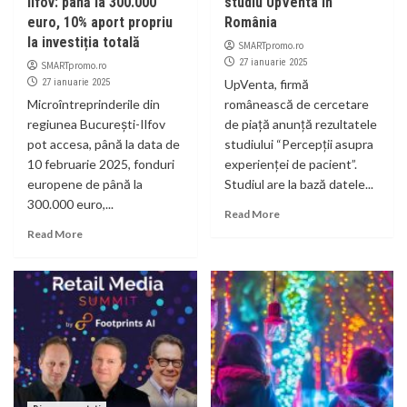
Ilfov: până la 300.000
studiu UpVenta în
euro, 10% aport propriu
România
la investiția totală
SMARTpromo.ro
27 ianuarie 2025
SMARTpromo.ro
27 ianuarie 2025
UpVenta, firmă
Microîntreprinderile din
românească de cercetare
regiunea București-Ilfov
de piață anunță rezultatele
pot accesa, până la data de
studiului “Percepții asupra
10 februarie 2025, fonduri
experienței de pacient”.
europene de până la
Studiul are la bază datele...
300.000 euro,...
Read More
Read More