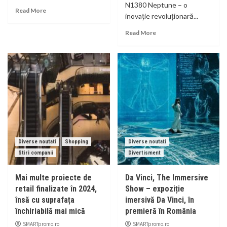
N1380 Neptune – o
Read More
inovație revoluționară...
Read More
Diverse noutati
Shopping
Diverse noutati
Stiri companii
Divertisment
Mai multe proiecte de
Da Vinci, The Immersive
retail finalizate în 2024,
Show – expoziție
însă cu suprafața
imersivă Da Vinci, în
închiriabilă mai mică
premieră în România
SMARTpromo.ro
SMARTpromo.ro