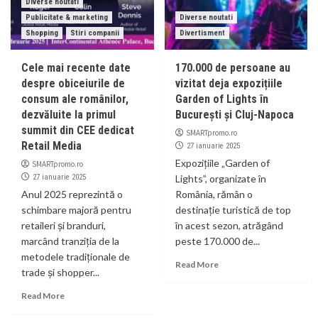
Diverse noutati
Publicitate & marketing
Diverse noutati
Shopping
Stiri companii
Divertisment
Cele mai recente date
170.000 de persoane au
despre obiceiurile de
vizitat deja expozițiile
consum ale românilor,
Garden of Lights în
dezvăluite la primul
București și Cluj-Napoca
summit din CEE dedicat
SMARTpromo.ro
Retail Media
27 ianuarie 2025
Expozițiile „Garden of
SMARTpromo.ro
27 ianuarie 2025
Lights”, organizate în
Anul 2025 reprezintă o
România, rămân o
schimbare majoră pentru
destinație turistică de top
retaileri și branduri,
în acest sezon, atrăgând
marcând tranziția de la
peste 170.000 de...
metodele tradiționale de
Read More
trade și shopper...
Read More