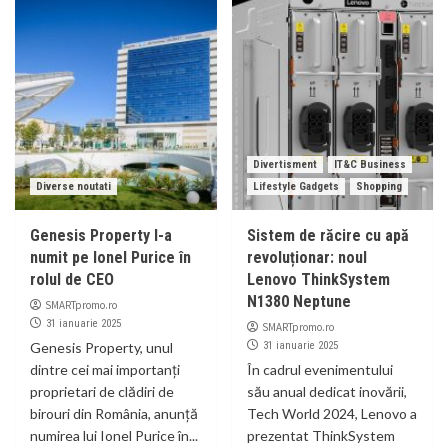
Divertisment
IT&C Business
Diverse noutati
Lifestyle Gadgets
Shopping
Genesis Property l-a
Sistem de răcire cu apă
numit pe Ionel Purice în
revoluționar: noul
rolul de CEO
Lenovo ThinkSystem
N1380 Neptune
SMARTpromo.ro
31 ianuarie 2025
SMARTpromo.ro
Genesis Property, unul
31 ianuarie 2025
dintre cei mai importanți
În cadrul evenimentului
proprietari de clădiri de
său anual dedicat inovării,
birouri din România, anunță
Tech World 2024, Lenovo a
numirea lui Ionel Purice în...
prezentat ThinkSystem