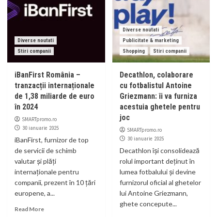
Diverse noutati
Diverse noutati
Publicitate & marketing
Stiri companii
Shopping
Stiri companii
iBanFirst România –
Decathlon, colaborare
tranzacții internaționale
cu fotbalistul Antoine
de 1,38 miliarde de euro
Griezmann: îi va furniza
în 2024
acestuia ghetele pentru
joc
SMARTpromo.ro
30 ianuarie 2025
SMARTpromo.ro
iBanFirst, furnizor de top
30 ianuarie 2025
de servicii de schimb
Decathlon își consolidează
valutar și plăți
rolul important deținut în
internaționale pentru
lumea fotbalului și devine
companii, prezent în 10 țări
furnizorul oficial al ghetelor
europene, a...
lui Antoine Griezmann,
ghete concepute...
Read More