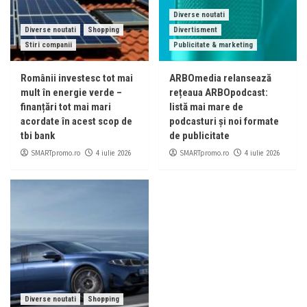
Diverse noutati
Diverse noutati
Shopping
Divertisment
Stiri companii
Publicitate & marketing
Românii investesc tot mai
ARBOmedia relansează
mult în energie verde –
rețeaua ARBOpodcast:
finanțări tot mai mari
listă mai mare de
acordate în acest scop de
podcasturi și noi formate
tbi bank
de publicitate
SMARTpromo.ro
SMARTpromo.ro
4 iulie 2026
4 iulie 2026
Diverse noutati
Shopping