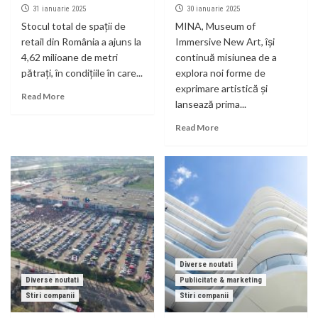
31 ianuarie 2025
30 ianuarie 2025
Stocul total de spații de
MINA, Museum of
retail din România a ajuns la
Immersive New Art, își
4,62 milioane de metri
continuă misiunea de a
pătrați, în condițiile în care...
explora noi forme de
exprimare artistică și
Read More
lansează prima...
Read More
Diverse noutati
Diverse noutati
Publicitate & marketing
Stiri companii
Stiri companii