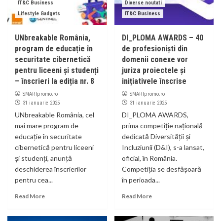
IT&C Business
Diverse noutati
Lifestyle Gadgets
IT&C Business
UNbreakable România,
DI_PLOMA AWARDS – 40
program de educație în
de profesioniști din
securitate cibernetică
domenii conexe vor
pentru liceeni și studenți
juriza proiectele și
– înscrieri la ediția nr. 8
inițiativele înscrise
SMARTpromo.ro
SMARTpromo.ro
31 ianuarie 2025
31 ianuarie 2025
UNbreakable România, cel
DI_PLOMA AWARDS,
mai mare program de
prima competiție națională
educație în securitate
dedicată Diversității și
cibernetică pentru liceeni
Incluziunii (D&I), s-a lansat,
și studenți, anunță
oficial, în România.
deschiderea înscrierilor
Competiția se desfășoară
pentru cea...
în perioada...
Read More
Read More