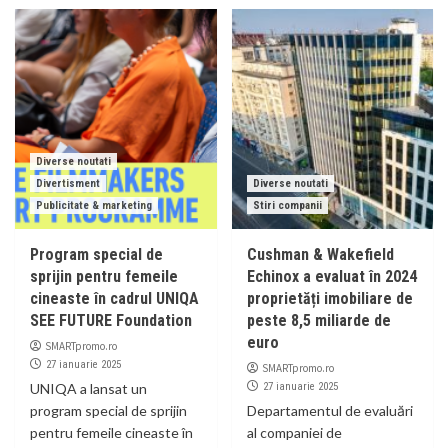
Diverse noutati
Divertisment
Diverse noutati
Publicitate & marketing
Stiri companii
Program special de
Cushman & Wakefield
sprijin pentru femeile
Echinox a evaluat în 2024
cineaste în cadrul UNIQA
proprietăți imobiliare de
SEE FUTURE Foundation
peste 8,5 miliarde de
euro
SMARTpromo.ro
27 ianuarie 2025
SMARTpromo.ro
UNIQA a lansat un
27 ianuarie 2025
program special de sprijin
Departamentul de evaluări
pentru femeile cineaste în
al companiei de