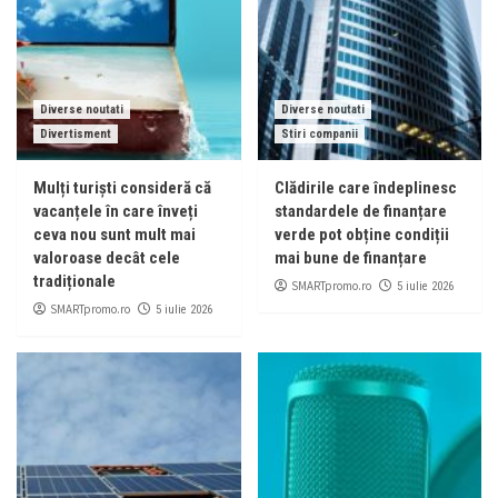
Diverse noutati
Diverse noutati
Divertisment
Stiri companii
Mulți turiști consideră că
Clădirile care îndeplinesc
vacanțele în care înveți
standardele de finanțare
ceva nou sunt mult mai
verde pot obține condiții
valoroase decât cele
mai bune de finanțare
tradiționale
SMARTpromo.ro
5 iulie 2026
SMARTpromo.ro
5 iulie 2026