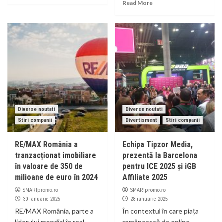
Read More
Diverse noutati
Diverse noutati
Stiri companii
Divertisment
Stiri companii
RE/MAX România a
Echipa Tipzor Media,
tranzacționat imobiliare
prezentă la Barcelona
în valoare de 350 de
pentru ICE 2025 și iGB
milioane de euro în 2024
Affiliate 2025
SMARTpromo.ro
SMARTpromo.ro
30 ianuarie 2025
28 ianuarie 2025
RE/MAX România, parte a
În contextul în care piața
liderului mondial în real-
românească de online