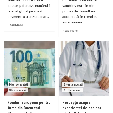
estate şi franciza numărul 1
gambling este în plin
la nivel global pe acest
proces de dezvoltare
segment, a tranzacționat...
accelerată, în trend cu
ascensiunea...
Read More
Read More
Diverse noutati
Diverse noutati
Stiri companii
Stiri companii
Fonduri europene pentru
Percepții asupra
firme din București –
experienței de pacient –