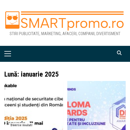
Skip
to
content
STIRI PUBLICITATE, MARKETING, AFACERI, COMPANII, DIVERTISMENT
Primary
Menu
Lună:
ianuarie 2025
Diverse noutati