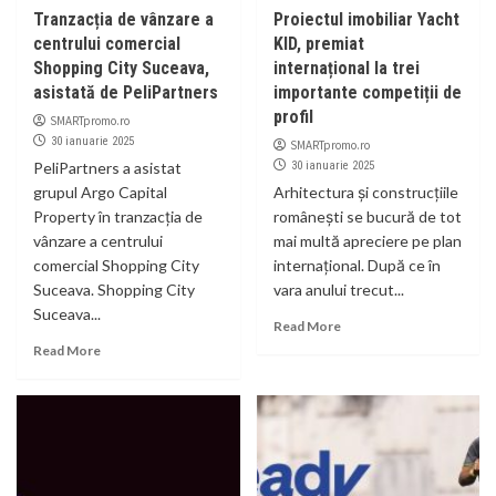
Tranzacția de vânzare a
Proiectul imobiliar Yacht
centrului comercial
KID, premiat
Shopping City Suceava,
internațional la trei
asistată de PeliPartners
importante competiții de
profil
SMARTpromo.ro
30 ianuarie 2025
SMARTpromo.ro
PeliPartners a asistat
30 ianuarie 2025
grupul Argo Capital
Arhitectura și construcțiile
Property în tranzacția de
românești se bucură de tot
vânzare a centrului
mai multă apreciere pe plan
comercial Shopping City
internațional. După ce în
Suceava. Shopping City
vara anului trecut...
Suceava...
Read More
Read More