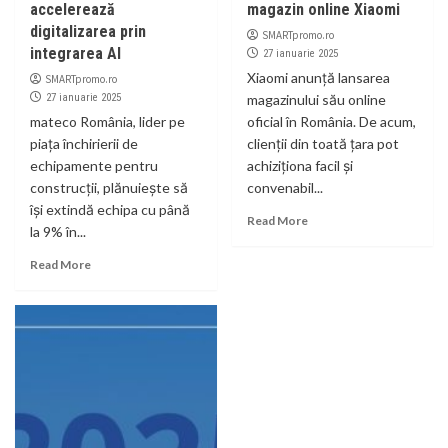
accelerează
magazin online Xiaomi
digitalizarea prin
SMARTpromo.ro
integrarea AI
27 ianuarie 2025
Xiaomi anunță lansarea
SMARTpromo.ro
27 ianuarie 2025
magazinului său online
mateco România, lider pe
oficial în România. De acum,
piața închirierii de
clienții din toată țara pot
echipamente pentru
achiziționa facil și
construcții, plănuiește să
convenabil...
își extindă echipa cu până
Read More
la 9% în...
Read More