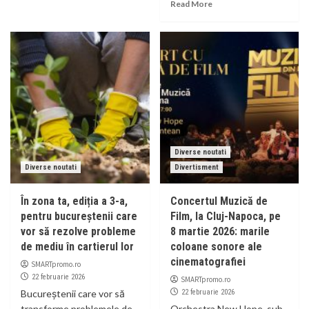
Read More
Diverse noutati
Diverse noutati
Divertisment
În zona ta, ediția a 3-a,
Concertul Muzică de
pentru bucureștenii care
Film, la Cluj-Napoca, pe
vor să rezolve probleme
8 martie 2026: marile
de mediu în cartierul lor
coloane sonore ale
cinematografiei
SMARTpromo.ro
22 februarie 2026
SMARTpromo.ro
Bucureștenii care vor să
22 februarie 2026
transforme problemele de
Orchestra New Hope, sub