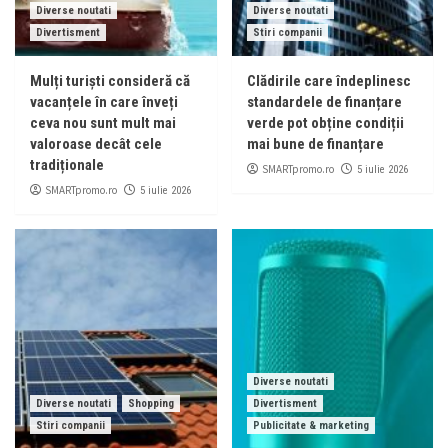
Diverse noutati
Diverse noutati
Divertisment
Stiri companii
Mulți turiști consideră că
Clădirile care îndeplinesc
vacanțele în care înveți
standardele de finanțare
ceva nou sunt mult mai
verde pot obține condiții
valoroase decât cele
mai bune de finanțare
tradiționale
SMARTpromo.ro
5 iulie 2026
SMARTpromo.ro
5 iulie 2026
Diverse noutati
Diverse noutati
Shopping
Divertisment
Stiri companii
Publicitate & marketing