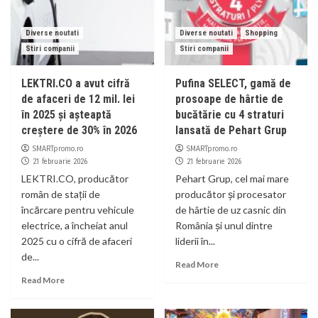
Diverse noutati
Diverse noutati
Shopping
Stiri companii
Stiri companii
LEKTRI.CO a avut cifră
Pufina SELECT, gamă de
de afaceri de 12 mil. lei
prosoape de hârtie de
în 2025 și așteaptă
bucătărie cu 4 straturi
creștere de 30% în 2026
lansată de Pehart Grup
SMARTpromo.ro
SMARTpromo.ro
21 februarie 2026
21 februarie 2026
LEKTRI.CO, producător
Pehart Grup, cel mai mare
român de stații de
producător și procesator
încărcare pentru vehicule
de hârtie de uz casnic din
electrice, a încheiat anul
România și unul dintre
2025 cu o cifră de afaceri
liderii în...
de...
Read More
Read More