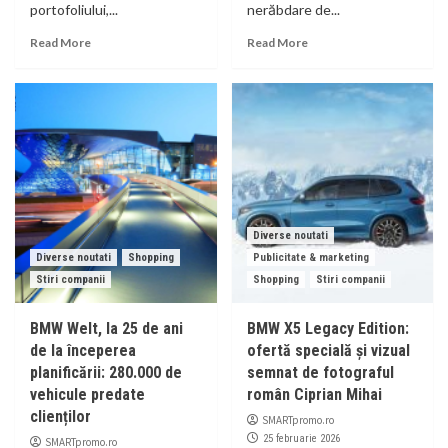
portofoliului,...
nerăbdare de...
Read More
Read More
Diverse noutati
Diverse noutati
Shopping
Publicitate & marketing
Stiri companii
Shopping
Stiri companii
BMW Welt, la 25 de ani
BMW X5 Legacy Edition:
de la începerea
ofertă specială și vizual
planificării: 280.000 de
semnat de fotograful
vehicule predate
român Ciprian Mihai
clienților
SMARTpromo.ro
25 februarie 2026
SMARTpromo.ro