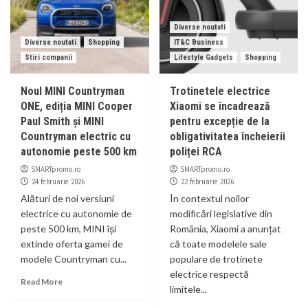
Diverse noutati
Diverse noutati
Shopping
IT&C Business
Stiri companii
Lifestyle Gadgets
Shopping
Noul MINI Countryman
Trotinetele electrice
ONE, ediția MINI Cooper
Xiaomi se încadrează
Paul Smith și MINI
pentru excepție de la
Countryman electric cu
obligativitatea încheierii
autonomie peste 500 km
poliței RCA
SMARTpromo.ro
SMARTpromo.ro
24 februarie 2026
22 februarie 2026
Alături de noi versiuni
În contextul noilor
electrice cu autonomie de
modificări legislative din
peste 500 km, MINI își
România, Xiaomi a anunțat
extinde oferta gamei de
că toate modelele sale
modele Countryman cu...
populare de trotinete
electrice respectă
Read More
limitele...