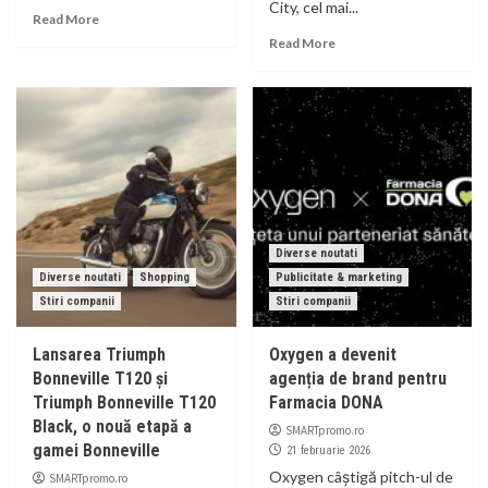
City, cel mai...
Read More
Read More
Diverse noutati
Diverse noutati
Shopping
Publicitate & marketing
Stiri companii
Stiri companii
Lansarea Triumph
Oxygen a devenit
Bonneville T120 și
agenția de brand pentru
Triumph Bonneville T120
Farmacia DONA
Black, o nouă etapă a
SMARTpromo.ro
gamei Bonneville
21 februarie 2026
Oxygen câștigă pitch-ul de
SMARTpromo.ro