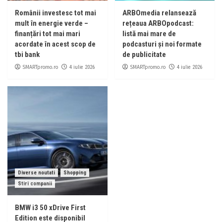
Românii investesc tot mai
ARBOmedia relansează
mult în energie verde –
rețeaua ARBOpodcast:
finanțări tot mai mari
listă mai mare de
acordate în acest scop de
podcasturi și noi formate
tbi bank
de publicitate
SMARTpromo.ro
SMARTpromo.ro
4 iulie 2026
4 iulie 2026
Diverse noutati
Shopping
Stiri companii
BMW i3 50 xDrive First
Edition este disponibil