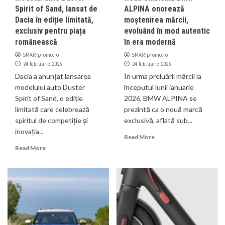
Spirit of Sand, lansat de
ALPINA onorează
Dacia în ediție limitată,
moștenirea mărcii,
exclusiv pentru piața
evoluând în mod autentic
românească
în era modernă
SMARTpromo.ro
SMARTpromo.ro
24 februarie 2026
24 februarie 2026
Dacia a anunțat lansarea
În urma preluării mărcii la
modelului auto Duster
începutul lunii ianuarie
Spirit of Sand, o ediție
2026, BMW ALPINA se
limitată care celebrează
prezintă ca o nouă marcă
spiritul de competiție și
exclusivă, aflată sub...
inovația...
Read More
Read More