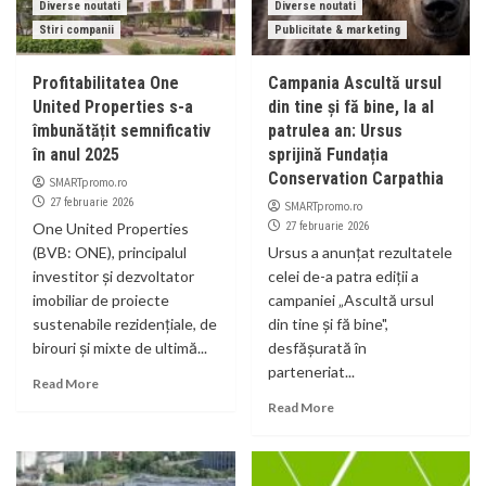
Diverse noutati
Diverse noutati
Stiri companii
Publicitate & marketing
Profitabilitatea One
Campania Ascultă ursul
United Properties s-a
din tine și fă bine, la al
îmbunătățit semnificativ
patrulea an: Ursus
în anul 2025
sprijină Fundația
Conservation Carpathia
SMARTpromo.ro
27 februarie 2026
SMARTpromo.ro
One United Properties
27 februarie 2026
(BVB: ONE), principalul
Ursus a anunțat rezultatele
investitor și dezvoltator
celei de-a patra ediții a
imobiliar de proiecte
campaniei „Ascultă ursul
sustenabile rezidențiale, de
din tine și fă bine",
birouri și mixte de ultimă...
desfășurată în
parteneriat...
Read More
Read More