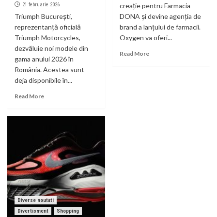
21 februarie 2026
creație pentru Farmacia
Triumph București,
DONA și devine agenția de
reprezentanță oficială
brand a lanțului de farmacii.
Triumph Motorcycles,
Oxygen va oferi...
dezvăluie noi modele din
Read More
gama anului 2026 în
România. Acestea sunt
deja disponibile în...
Read More
Diverse noutati
Divertisment
Shopping