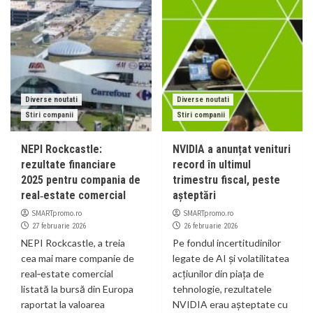
Diverse noutati
Diverse noutati
Stiri companii
Stiri companii
NEPI Rockcastle:
NVIDIA a anunțat venituri
rezultate financiare
record în ultimul
2025 pentru compania de
trimestru fiscal, peste
real‑estate comercial
așteptări
SMARTpromo.ro
SMARTpromo.ro
27 februarie 2026
26 februarie 2026
NEPI Rockcastle, a treia
Pe fondul incertitudinilor
cea mai mare companie de
legate de AI și volatilitatea
real‑estate comercial
acțiunilor din piața de
listată la bursă din Europa
tehnologie, rezultatele
raportat la valoarea
NVIDIA erau așteptate cu