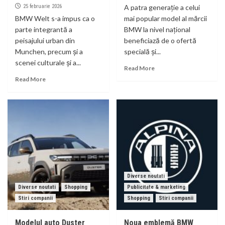
25 februarie 2026
A patra generație a celui
BMW Welt s-a impus ca o
mai popular model al mărcii
parte integrantă a
BMW la nivel național
peisajului urban din
beneficiază de o ofertă
Munchen, precum și a
specială și...
scenei culturale și a...
Read More
Read More
Diverse noutati
Diverse noutati
Shopping
Publicitate & marketing
Stiri companii
Shopping
Stiri companii
Modelul auto Duster
Noua emblemă BMW