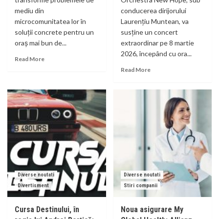
mediu din
conducerea dirijorului
microcomunitatea lor în
Laurențiu Muntean, va
soluții concrete pentru un
susține un concert
oraș mai bun de...
extraordinar pe 8 martie
2026, începând cu ora...
Read More
Read More
Diverse noutati
Diverse noutati
Divertisment
Stiri companii
Cursa Destinului, în
Noua asigurare My