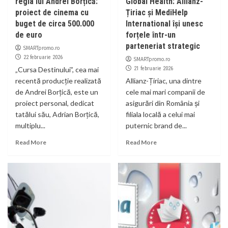
regia lui Andrei Borțică:
Global Health: Allianz-
proiect de cinema cu
Țiriac și MediHelp
buget de circa 500.000
International își unesc
de euro
forțele într-un
parteneriat strategic
SMARTpromo.ro
22 februarie 2026
SMARTpromo.ro
„Cursa Destinului”, cea mai
21 februarie 2026
recentă producție realizată
Allianz-Țiriac, una dintre
de Andrei Borțică, este un
cele mai mari companii de
proiect personal, dedicat
asigurări din România și
tatălui său, Adrian Borțică,
filiala locală a celui mai
multiplu...
puternic brand de...
Read More
Read More