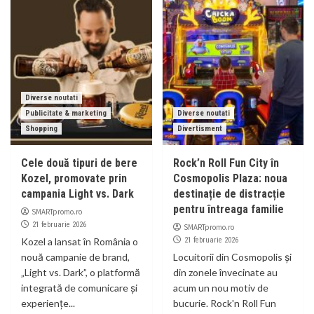
Diverse noutati
Publicitate & marketing
Diverse noutati
Shopping
Divertisment
Cele două tipuri de bere
Rock’n Roll Fun City în
Kozel, promovate prin
Cosmopolis Plaza: noua
campania Light vs. Dark
destinație de distracție
pentru întreaga familie
SMARTpromo.ro
21 februarie 2026
SMARTpromo.ro
Kozel a lansat în România o
21 februarie 2026
nouă campanie de brand,
Locuitorii din Cosmopolis și
„Light vs. Dark”, o platformă
din zonele învecinate au
integrată de comunicare și
acum un nou motiv de
experiențe...
bucurie. Rock'n Roll Fun