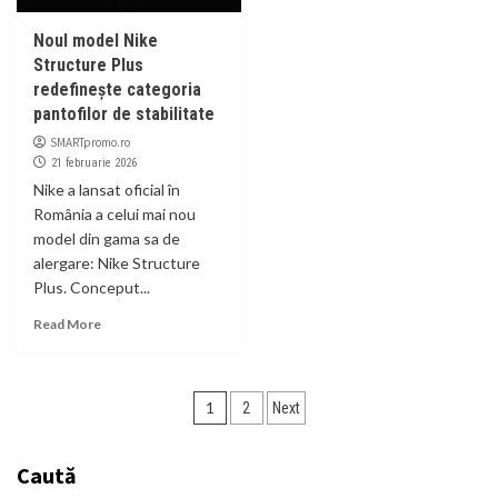
Noul model Nike
Structure Plus
redefinește categoria
pantofilor de stabilitate
SMARTpromo.ro
21 februarie 2026
Nike a lansat oficial în
România a celui mai nou
model din gama sa de
alergare: Nike Structure
Plus. Conceput...
Read More
Paginație
1
2
Next
articole
Caută