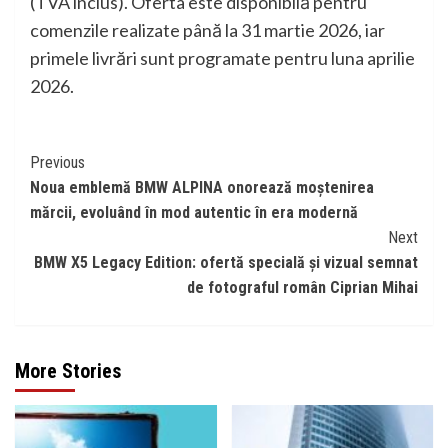
(TVA inclus). Oferta este disponibilă pentru
comenzile realizate până la 31 martie 2026, iar
primele livrări sunt programate pentru luna aprilie
2026.
Continue
Previous
Noua emblemă BMW ALPINA onorează moștenirea
Reading
mărcii, evoluând în mod autentic în era modernă
Next
BMW X5 Legacy Edition: ofertă specială și vizual semnat
de fotograful român Ciprian Mihai
More Stories