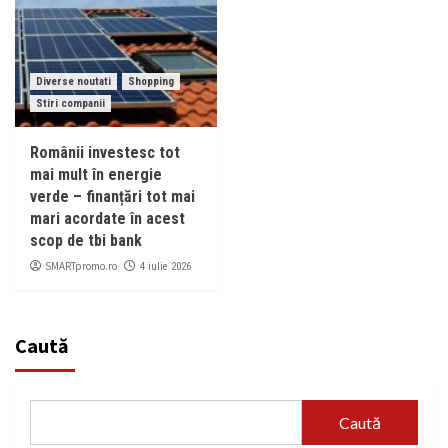
Diverse noutati
Shopping
Stiri companii
Românii investesc tot
mai mult în energie
verde – finanțări tot mai
mari acordate în acest
scop de tbi bank
SMARTpromo.ro
4 iulie 2026
Caută
Caută