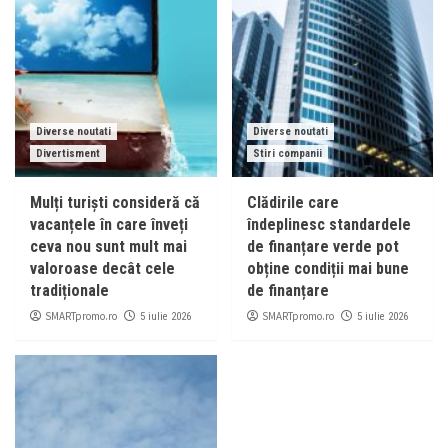
Diverse noutati
Diverse noutati
Divertisment
Stiri companii
Mulți turiști consideră că
Clădirile care
vacanțele în care înveți
îndeplinesc standardele
ceva nou sunt mult mai
de finanțare verde pot
valoroase decât cele
obține condiții mai bune
tradiționale
de finanțare
SMARTpromo.ro
SMARTpromo.ro
5 iulie 2026
5 iulie 2026