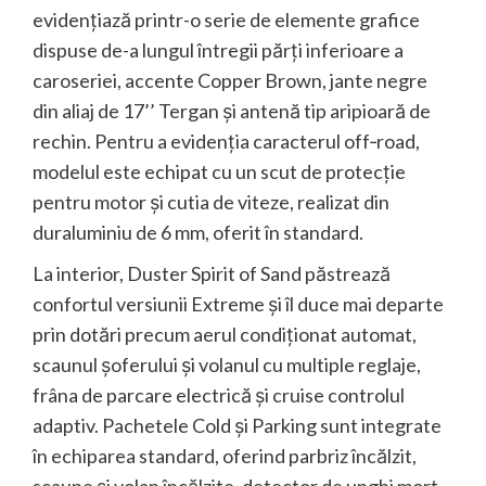
evidențiază printr-o serie de elemente grafice
dispuse de-a lungul întregii părți inferioare a
caroseriei, accente Copper Brown, jante negre
din aliaj de 17’’ Tergan și antenă tip aripioară de
rechin. Pentru a evidenția caracterul off‑road,
modelul este echipat cu un scut de protecție
pentru motor și cutia de viteze, realizat din
duraluminiu de 6 mm, oferit în standard.
La interior, Duster Spirit of Sand păstrează
confortul versiunii Extreme și îl duce mai departe
prin dotări precum aerul condiționat automat,
scaunul șoferului și volanul cu multiple reglaje,
frâna de parcare electrică și cruise controlul
adaptiv. Pachetele Cold și Parking sunt integrate
în echiparea standard, oferind parbriz încălzit,