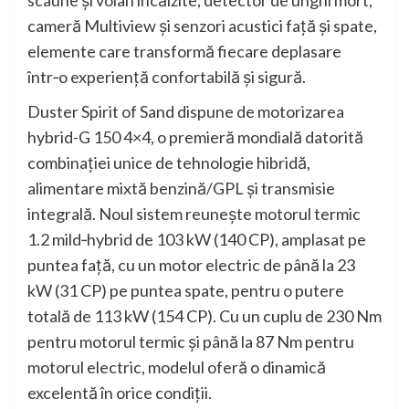
scaune și volan încălzite, detector de unghi mort,
cameră Multiview și senzori acustici față și spate,
elemente care transformă fiecare deplasare
într‑o experiență confortabilă și sigură.
Duster Spirit of Sand dispune de motorizarea
hybrid-G 150 4×4, o premieră mondială datorită
combinației unice de tehnologie hibridă,
alimentare mixtă benzină/GPL și transmisie
integrală. Noul sistem reunește motorul termic
1.2 mild‑hybrid de 103 kW (140 CP), amplasat pe
puntea față, cu un motor electric de până la 23
kW (31 CP) pe puntea spate, pentru o putere
totală de 113 kW (154 CP). Cu un cuplu de 230 Nm
pentru motorul termic și până la 87 Nm pentru
motorul electric, modelul oferă o dinamică
excelentă în orice condiții.