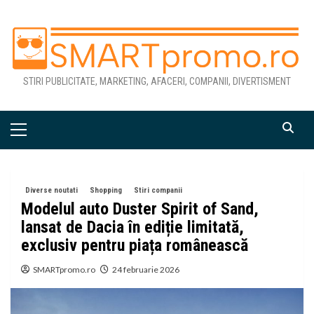
Skip
to
content
STIRI PUBLICITATE, MARKETING, AFACERI, COMPANII, DIVERTISMENT
Primary
Menu
Diverse noutati
Shopping
Stiri companii
Modelul auto Duster Spirit of Sand,
lansat de Dacia în ediție limitată,
exclusiv pentru piața românească
SMARTpromo.ro
24 februarie 2026