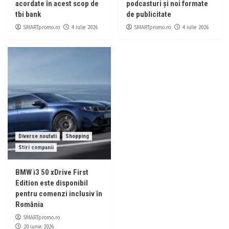
acordate în acest scop de
podcasturi și noi formate
tbi bank
de publicitate
SMARTpromo.ro
SMARTpromo.ro
4 iulie 2026
4 iulie 2026
Diverse noutati
Shopping
Stiri companii
BMW i3 50 xDrive First
Edition este disponibil
pentru comenzi inclusiv în
România
SMARTpromo.ro
20 iunie 2026