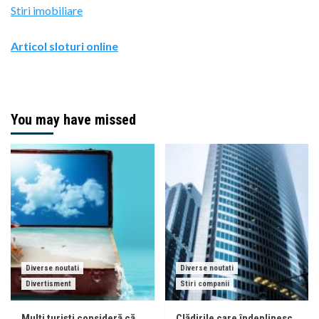
Stiri imobiliare
Articol sloturi online
You may have missed
Diverse noutati
Diverse noutati
Divertisment
Stiri companii
Mulți turiști consideră că
Clădirile care îndeplinesc