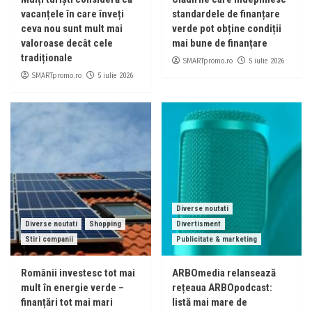
vacanțele în care înveți
standardele de finanțare
ceva nou sunt mult mai
verde pot obține condiții
valoroase decât cele
mai bune de finanțare
tradiționale
SMARTpromo.ro
5 iulie 2026
SMARTpromo.ro
5 iulie 2026
Diverse noutati
Diverse noutati
Shopping
Divertisment
Stiri companii
Publicitate & marketing
Românii investesc tot mai
ARBOmedia relansează
mult în energie verde –
rețeaua ARBOpodcast:
finanțări tot mai mari
listă mai mare de