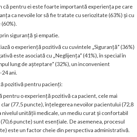
n că pentru ei este foarte importantă experiența pe care
anța ca nevoile lor să fie tratate cu seriozitate (63%) și cu
e (60%).
prin siguranță și empatie.
ciază o experiență pozitivă cu cuvintele „Siguranță” (36%)
tivă este asociată cu „Neglijența” (41%), în special în
Timpul lung de așteptare” (32%), un inconvenient
-24 ani.
ă pozitivă pentru pacienți:
că pentru o experiență pozitivă ca pacient, cele mai
lar (77,5 puncte), înțelegerea nevoilor pacientului (72,8
 nivelul unității medicale, un mediu curat și confortabil
 (70,6 puncte) sunt esențiale. De asemenea, procesul
te) este un factor cheie din perspectiva administrativă.