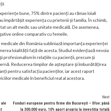
ții
experiențe bune, 75% dintre pacienți au rămas loiali
au împărtășit experiența cu prietenii și familia. În schimb,
tat un alt medic sau unitate medicală. De asemenea,
egative online comparativ cu femeile.
or medicale din România subliniază importanța experienței
nerea loialității față de acesta. Studiul evidențiază nevoia
 profesionalism în relațiile cu pacienții, precum și
ernă. Reducerea timpilor de așteptare și îmbunătățirea
nți pentru satisfacția pacienților, iar acest raport
iilor medicale în beneficiul real al acestora.
Next
 ale
Fonduri europene pentru firme din București – Ilfov: până
at
la 300.000 euro, 10% aport propriu la investiția totală