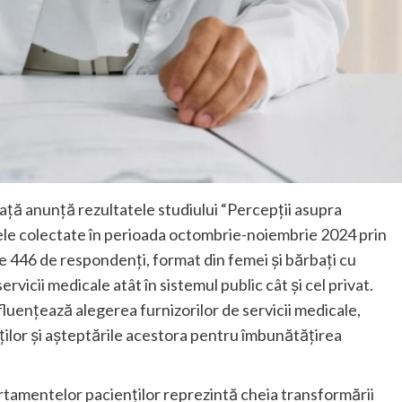
ță anunță rezultatele studiului “Percepții asupra
atele colectate în perioada octombrie-noiembrie 2024 prin
e 446 de respondenți, format din femei și bărbați cu
servicii medicale atât în sistemul public cât și cel privat.
nfluențează alegerea furnizorilor de servicii medicale,
ților și așteptările acestora pentru îmbunătățirea
rtamentelor pacienților reprezintă cheia transformării