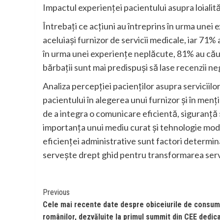
Impactul experienței pacientului asupra loialită
Întrebați ce acțiuni au întreprins în urma unei 
aceluiași furnizor de servicii medicale, iar 71% 
în urma unei experiențe neplăcute, 81% au cău
bărbații sunt mai predispuși să lase recenzii n
Analiza percepției pacienților asupra serviciil
pacientului în alegerea unui furnizor și în menți
de a integra o comunicare eficientă, siguranță și
importanța unui mediu curat și tehnologie mod
eficienței administrative sunt factori determina
servește drept ghid pentru transformarea servic
Continue
Previous
Cele mai recente date despre obiceiurile de consum
Reading
românilor, dezvăluite la primul summit din CEE dedic