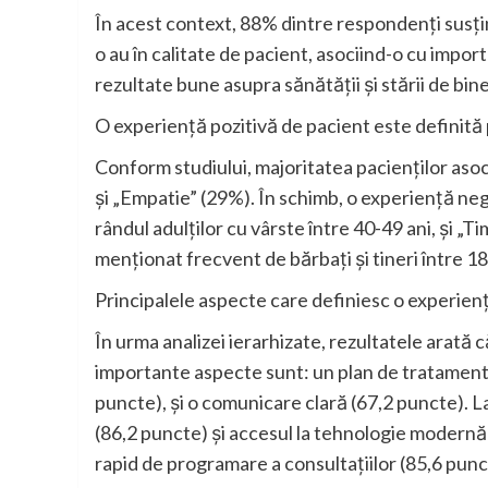
În acest context, 88% dintre respondenți susți
o au în calitate de pacient, asociind-o cu import
rezultate bune asupra sănătății și stării de bin
O experiență pozitivă de pacient este definită 
Conform studiului, majoritatea pacienților aso
și „Empatie” (29%). În schimb, o experiență nega
rândul adulților cu vârste între 40-49 ani, și „
menționat frecvent de bărbați și tineri între 18
Principalele aspecte care definiesc o experienț
În urma analizei ierarhizate, rezultatele arată 
importante aspecte sunt: un plan de tratament c
puncte), și o comunicare clară (67,2 puncte). La
(86,2 puncte) și accesul la tehnologie modernă
rapid de programare a consultațiilor (85,6 punc