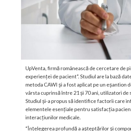
UpVenta, firmă românească de cercetare de pia
experienței de pacient”. Studiul are la bază d
metoda CAWI și a fost aplicat pe un eșantion d
vârsta cuprinsă între 21 și 70 ani, utilizatori de 
Studiul și-a propus să identifice factorii care i
elementele esențiale pentru satisfacția pacien
interacțiunilor medicale.
“Înțelegerea profundă a așteptărilor și compo