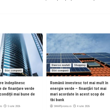
Diverse noutati
Shopping
i
Stiri companii
Stiri companii
are îndeplinesc
Românii investesc tot mai mult în
e de finanțare verde
energie verde – finanțări tot mai
condiții mai bune de
mari acordate în acest scop de
tbi bank
ro
SMARTpromo.ro
5 iulie 2026
4 iulie 2026