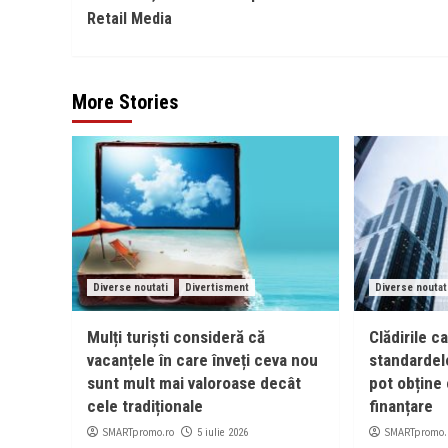
Retail Media
More Stories
Diverse noutati
Divertisment
Diverse noutat
Mulți turiști consideră că
Clădirile c
vacanțele în care înveți ceva nou
standardel
sunt mult mai valoroase decât
pot obține 
cele tradiționale
finanțare
SMARTpromo.ro
SMARTpromo.
5 iulie 2026