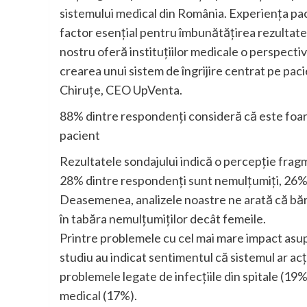
sistemului medical din România. Experiența pacie
factor esențial pentru îmbunătățirea rezultatel
nostru oferă instituțiilor medicale o perspecti
crearea unui sistem de îngrijire centrat pe paci
Chiruțe, CEO UpVenta.
88% dintre respondenți consideră că este foart
pacient
Rezultatele sondajului indică o percepție frag
28% dintre respondenți sunt nemulțumiți, 26% m
Deasemenea, analizele noastre ne arată că bărb
în tabăra nemulțumiților decât femeile.
Printre problemele cu cel mai mare impact asupra
studiu au indicat sentimentul că sistemul ar acți
problemele legate de infecțiile din spitale (19
medical (17%).