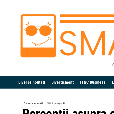
Skip
to
content
S
Diverse noutati
Divertisment
IT&C Business
L
Diverse noutati
Stiri companii
Percepții asupra 