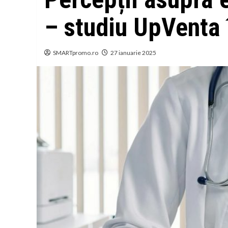
– studiu UpVenta
SMARTpromo.ro
27 ianuarie 2025