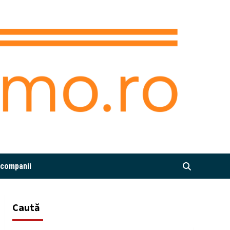
i companii
Caută