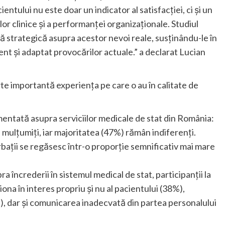
ntului nu este doar un indicator al satisfacției, ci și un
or clinice și a performanței organizaționale. Studiul
vă strategică asupra acestor nevoi reale, susținându-le în
ent și adaptat provocărilor actuale.” a declarat Lucian
e importantă experiența pe care o au în calitate de
mentată asupra serviciilor medicale de stat din România:
ulțumiți, iar majoritatea (47%) rămân indiferenți.
ații se regăsesc într-o proporție semnificativ mai mare
 încrederii în sistemul medical de stat, participanții la
ona în interes propriu și nu al pacientului (38%),
%), dar și comunicarea inadecvată din partea personalului