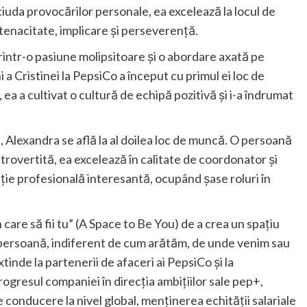
ciuda provocărilor personale, ea excelează la locul de
enacitate, implicare și perseverență.
rintr-o pasiune molipsitoare și o abordare axată pe
 a Cristinei la PepsiCo a început cu primul ei loc de
 ea a cultivat o cultură de echipă pozitivă și i-a îndrumat
i, Alexandra se află la al doilea loc de muncă. O persoană
ntrovertită, ea excelează în calitate de coordonator și
ție profesională interesantă, ocupând șase roluri în
 care să fii tu” (A Space to Be You) de a crea un spațiu
are persoană, indiferent de cum arătăm, de unde venim sau
tinde la partenerii de afaceri ai PepsiCo și la
rogresul companiei în direcția ambițiilor sale pep+,
de conducere la nivel global, menținerea echității salariale