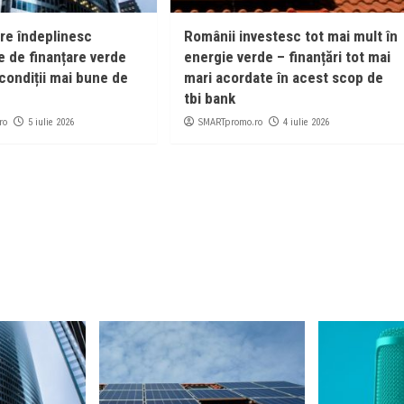
are îndeplinesc
Românii investesc tot mai mult în
e de finanțare verde
energie verde – finanțări tot mai
condiții mai bune de
mari acordate în acest scop de
tbi bank
ro
SMARTpromo.ro
5 iulie 2026
4 iulie 2026