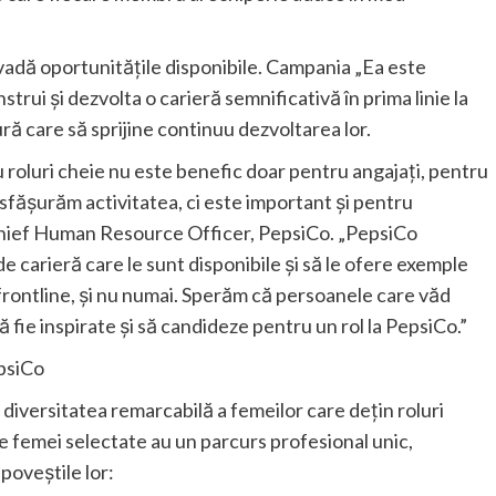
adă oportunitățile disponibile. Campania „Ea este
rui și dezvolta o carieră semnificativă în prima linie la
ră care să sprijine continuu dezvoltarea lor.
 roluri cheie nu este benefic doar pentru angajați, pentru
desfășurăm activitatea, ci este important și pentru
Chief Human Resource Officer, PepsiCo. „PepsiCo
e carieră care le sunt disponibile și să le ofere exemple
frontline, și nu numai. Sperăm că persoanele care văd
 fie inspirate și să candideze pentru un rol la PepsiCo.”
psiCo
diversitatea remarcabilă a femeilor care dețin roluri
e femei selectate au un parcurs profesional unic,
poveștile lor: