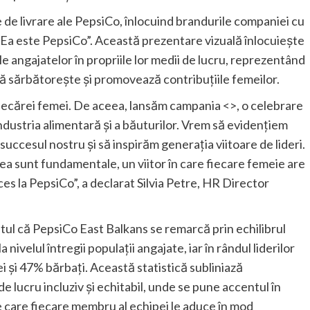
de livrare ale PepsiCo, înlocuind brandurile companiei cu
„Ea este PepsiCo”. Această prezentare vizuală înlocuiește
e angajatelor în propriile lor medii de lucru, reprezentând
lă sărbătorește și promovează contribuțiile femeilor.
fiecărei femei. De aceea, lansăm campania <>, o celebrare
industria alimentară și a băuturilor. Vrem să evidențiem
succesul nostru și să inspirăm generația viitoare de lideri.
nea sunt fundamentale, un viitor în care fiecare femeie are
es la PepsiCo”, a declarat Silvia Petre, HR Director
ptul că PepsiCo East Balkans se remarcă prin echilibrul
nivelul întregii populații angajate, iar în rândul liderilor
 și 47% bărbați. Această statistică subliniază
lucru incluziv și echitabil, unde se pune accentul în
 pe care fiecare membru al echipei le aduce în mod