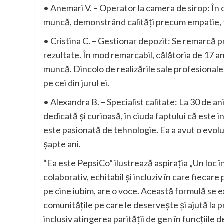
• Anemari V. – Operator la camera de sirop: În 
muncă, demonstrând calități precum empatie, t
• Cristina C. – Gestionar depozit: Se remarcă p
rezultate. În mod remarcabil, călătoria de 17 ani
muncă. Dincolo de realizările sale profesionale,
pe cei din jurul ei.
• Alexandra B. – Specialist calitate: La 30 de an
dedicată și curioasă, în ciuda faptului că este i
este pasionată de tehnologie. Ea a avut o evolu
șapte ani.
“Ea este PepsiCo” ilustrează aspirația „Un loc în
colaborativ, echitabil și incluziv în care fiec
pe cine iubim, are o voce. Această formulă se ex
comunitățile pe care le deservește și ajută la p
inclusiv atingerea parității de gen în funcțiile 