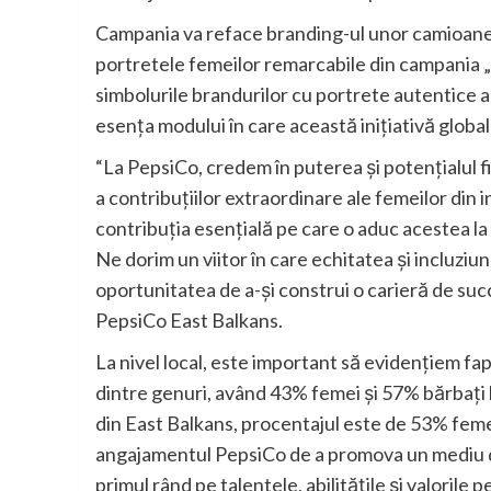
Campania va reface branding-ul unor camioane 
portretele femeilor remarcabile din campania 
simbolurile brandurilor cu portrete autentice al
esența modului în care această inițiativă globa
“La PepsiCo, credem în puterea și potențialul 
a contribuțiilor extraordinare ale femeilor din 
contribuția esențială pe care o aduc acestea la 
Ne dorim un viitor în care echitatea și incluziu
oportunitatea de a-și construi o carieră de succ
PepsiCo East Balkans.
La nivel local, este important să evidențiem fa
dintre genuri, având 43% femei și 57% bărbați la 
din East Balkans, procentajul este de 53% femei
angajamentul PepsiCo de a promova un mediu de 
primul rând pe talentele, abilitățile și valorile