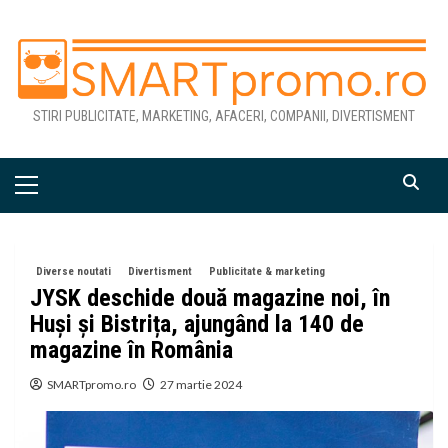
Skip
to
content
STIRI PUBLICITATE, MARKETING, AFACERI, COMPANII, DIVERTISMENT
Primary
Menu
Diverse noutati
Divertisment
Publicitate & marketing
JYSK deschide două magazine noi, în
Huși și Bistrița, ajungând la 140 de
magazine în România
SMARTpromo.ro
27 martie 2024