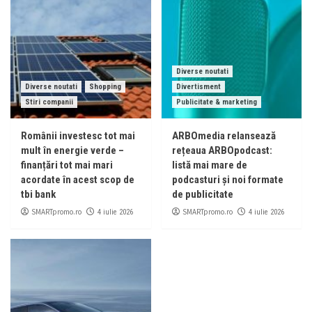
Diverse noutati
Diverse noutati
Shopping
Divertisment
Stiri companii
Publicitate & marketing
Românii investesc tot mai
ARBOmedia relansează
mult în energie verde –
rețeaua ARBOpodcast:
finanțări tot mai mari
listă mai mare de
acordate în acest scop de
podcasturi și noi formate
tbi bank
de publicitate
SMARTpromo.ro
SMARTpromo.ro
4 iulie 2026
4 iulie 2026