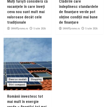
Mulți turiști consideră că
Clădirile care
vacanțele în care înveți
îndeplinesc standardele
ceva nou sunt mult mai
de finanțare verde pot
valoroase decât cele
obține condiții mai bune
tradiționale
de finanțare
SMARTpromo.ro
SMARTpromo.ro
5 iulie 2026
5 iulie 2026
Diverse noutati
Shopping
Stiri companii
Românii investesc tot
mai mult în energie
verde – finanțări tot mai