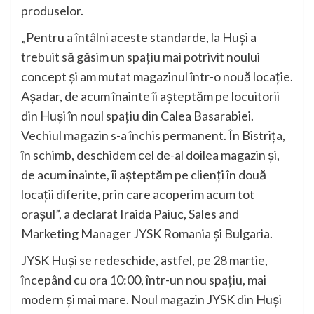
produselor.
„Pentru a întâlni aceste standarde, la Huși a
trebuit să găsim un spațiu mai potrivit noului
concept și am mutat magazinul într-o nouă locație.
Așadar, de acum înainte îi așteptăm pe locuitorii
din Huși în noul spațiu din Calea Basarabiei.
Vechiul magazin s-a închis permanent. În Bistrița,
în schimb, deschidem cel de-al doilea magazin și,
de acum înainte, îi așteptăm pe clienți în două
locații diferite, prin care acoperim acum tot
orașul”, a declarat Iraida Paiuc, Sales and
Marketing Manager JYSK Romania și Bulgaria.
JYSK Huși se redeschide, astfel, pe 28 martie,
începând cu ora 10:00, într-un nou spațiu, mai
modern și mai mare. Noul magazin JYSK din Huși