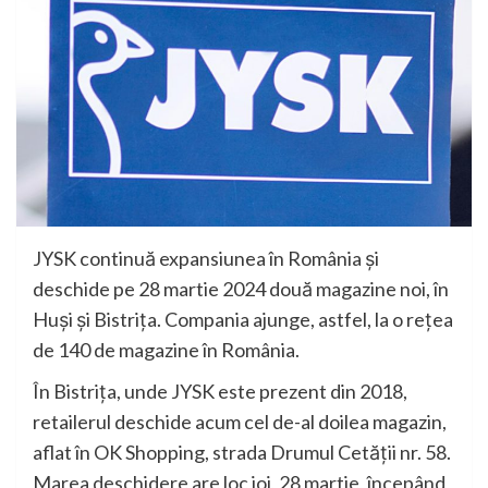
JYSK continuă expansiunea în România și
deschide pe 28 martie 2024 două magazine noi, în
Huși și Bistrița. Compania ajunge, astfel, la o rețea
de 140 de magazine în România.
În Bistrița, unde JYSK este prezent din 2018,
retailerul deschide acum cel de-al doilea magazin,
aflat în OK Shopping, strada Drumul Cetății nr. 58.
Marea deschidere are loc joi, 28 martie, începând