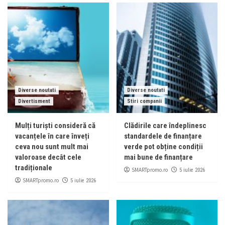
Diverse noutati
Diverse noutati
Divertisment
Stiri companii
Mulți turiști consideră că
Clădirile care îndeplinesc
vacanțele în care înveți
standardele de finanțare
ceva nou sunt mult mai
verde pot obține condiții
valoroase decât cele
mai bune de finanțare
tradiționale
SMARTpromo.ro
5 iulie 2026
SMARTpromo.ro
5 iulie 2026