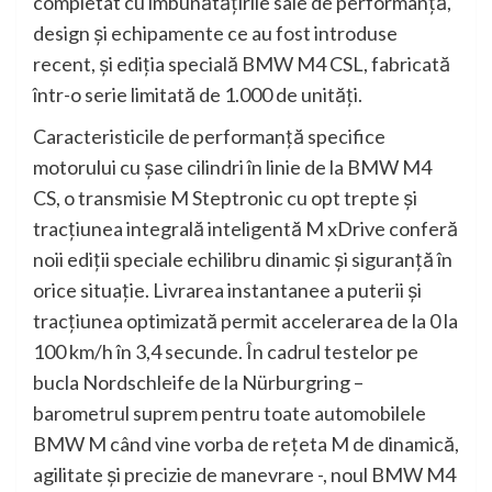
completat cu îmbunătăţirile sale de performanţă,
design şi echipamente ce au fost introduse
recent, şi ediţia specială BMW M4 CSL, fabricată
într-o serie limitată de 1.000 de unităţi.
Caracteristicile de performanţă specifice
motorului cu şase cilindri în linie de la BMW M4
CS, o transmisie M Steptronic cu opt trepte şi
tracţiunea integrală inteligentă M xDrive conferă
noii ediţii speciale echilibru dinamic şi siguranţă în
orice situaţie. Livrarea instantanee a puterii şi
tracţiunea optimizată permit accelerarea de la 0 la
100 km/h în 3,4 secunde. În cadrul testelor pe
bucla Nordschleife de la Nürburgring –
barometrul suprem pentru toate automobilele
BMW M când vine vorba de reţeta M de dinamică,
agilitate şi precizie de manevrare -, noul BMW M4