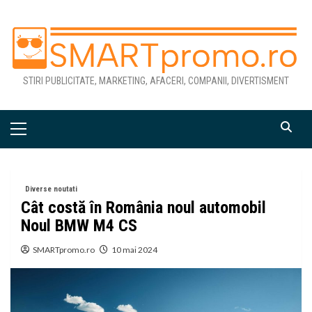
Skip
to
content
STIRI PUBLICITATE, MARKETING, AFACERI, COMPANII, DIVERTISMENT
Primary
Menu
Diverse noutati
Cât costă în România noul automobil
Noul BMW M4 CS
SMARTpromo.ro
10 mai 2024