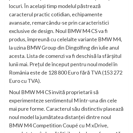
locuri. În acelaşi timp modelul păstrează
caracterul practic cotidian, echipamente
avansate, remarcându-se prin caracteristici
exclusive de design. Noul BMW M4 CS va fi
produs, împreună cu celelalte variante BMW M4,
la uzina BMW Group din Dingolfing din iulie anul
acesta. Lista de comenzi va fi deschisă la sfârşitul
lunii mai. Preţul de început pentru noul model în
România este de 128 800 Euro fără TVA (153 272
Euro cu TVA).
Noul BMW M4 CS invită proprietarii să
experimenteze sentimentul M într-una din cele
mai pure forme. Caracterul său distinctiv plasează
noul model la jumătatea distanţei dintre noul
BMW M4 Competition Coupé cu M xDrive,