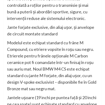
controlată a roţilor pentru o transmisie şi mai
bună a puterii şi abordări sportive, sigure, cu
intervenţii reduse ale sistemului electronic.
Jante forjate exclusive, din aliaj uşor, şi anvelope
de circuit montate standard
Modelul este echipat standard cu frâne M
Compound, cu etriere vopsite în roşu sau negru.
Etrierele pentru frânele opţionale M Carbon
ceramice pot fi comandate într-un finisaj în roşu
sau auriu mat. Noul BMW M4 CS este echipat
standard cu jante M forjate, din aliaj uşor, cu un
design V-spoke exclusivist – disponibile fie în Gold
Bronze mat sau negru mat.
Jantele uşoare (19 inchi pe puntea faţă şi 20 inchi
pe cea spate) sunt echipate standard cu anvelope