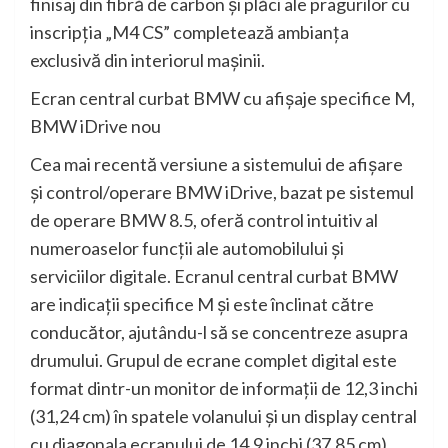
finisaj din fibră de carbon şi plăci ale pragurilor cu
inscripţia „M4 CS” completează ambianţa
exclusivă din interiorul maşinii.
Ecran central curbat BMW cu afişaje specifice M,
BMW iDrive nou
Cea mai recentă versiune a sistemului de afişare
şi control/operare BMW iDrive, bazat pe sistemul
de operare BMW 8.5, oferă control intuitiv al
numeroaselor funcţii ale automobilului şi
serviciilor digitale. Ecranul central curbat BMW
are indicaţii specifice M şi este înclinat către
conducător, ajutându-l să se concentreze asupra
drumului. Grupul de ecrane complet digital este
format dintr-un monitor de informaţii de 12,3 inchi
(31,24 cm) în spatele volanului şi un display central
cu diagonala ecranului de 14,9 inchi (37,85 cm).