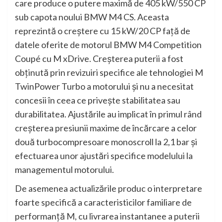
care produce o putere maximă de 405 kW/550 CP
sub capota noului BMW M4 CS. Aceasta
reprezintă o creştere cu 15 kW/20 CP faţă de
datele oferite de motorul BMW M4 Competition
Coupé cu M xDrive. Creşterea puterii a fost
obţinută prin revizuiri specifice ale tehnologiei M
TwinPower Turbo a motorului şi nu a necesitat
concesii în ceea ce priveşte stabilitatea sau
durabilitatea. Ajustările au implicat în primul rând
creşterea presiunii maxime de încărcare a celor
două turbocompresoare monoscroll la 2,1 bar şi
efectuarea unor ajustări specifice modelului la
managementul motorului.
De asemenea actualizările produc o interpretare
foarte specifică a caracteristicilor familiare de
performanţă M, cu livrarea instantanee a puterii