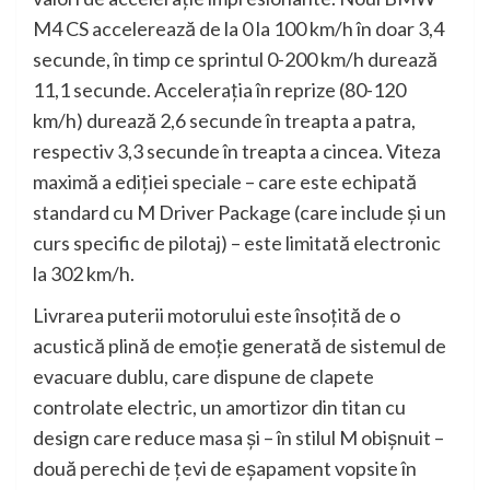
M4 CS accelerează de la 0 la 100 km/h în doar 3,4
secunde, în timp ce sprintul 0-200 km/h durează
11,1 secunde. Acceleraţia în reprize (80-120
km/h) durează 2,6 secunde în treapta a patra,
respectiv 3,3 secunde în treapta a cincea. Viteza
maximă a ediţiei speciale – care este echipată
standard cu M Driver Package (care include şi un
curs specific de pilotaj) – este limitată electronic
la 302 km/h.
Livrarea puterii motorului este însoţită de o
acustică plină de emoţie generată de sistemul de
evacuare dublu, care dispune de clapete
controlate electric, un amortizor din titan cu
design care reduce masa şi – în stilul M obişnuit –
două perechi de ţevi de eşapament vopsite în