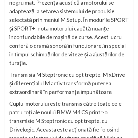
negru mat. Prezenţa acustică a motorului se
adaptează la setarea sistemului de propulsie
selectată prin meniul M Setup. În modurile SPORT
şi SPORT+, nota motorului capătă nuanţe
inconfundabile de maşină de curse. Acest lucru
conferă o dramă sonoră în funcţionare, în special
în timpul schimbărilor de viteze şi a ajustărilor de
turaţie.
Transmisia M Steptronic cu opt trepte, M xDrive
şi diferenţialul M activ transformă puterea
extraordinară în performanţe impunătoare
Cuplul motorului este transmis către toate cele
patru roţi ale noului BMW M4 CS printr-o
transmisie M Steptronic cu opt trepte, cu
Drivelogic. Aceasta este acţionată fie folosind