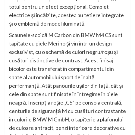
totul pentru un efect excepţional. Complet
electrice şi încălzite, acestea au tetiere integrate
şi o emblemă de model iluminată.
Scaunele-scoică M Carbon din BMW M4 CS sunt
tapiţate cu piele Merino şi vin într-un design
exclusivist, cu o schemă de culori negru/roşu şi
cusături distinctive de contrast. Acest finisaj
bicolor este transferat în compartimentul din
spate al automobilului sport de înaltă
performanţă. Atât panourile uşilor din faţă, cât şi
cele din spate sunt finisate în întregime în piele
neagră. Inscripţia roşie „CS” pe consola centrală,
centurile de siguranţă M cu cusături contrastante
în culorile BMW M GmbH, o tapiţerie a plafonului
de culoare antracit, benzi interioare decorative cu