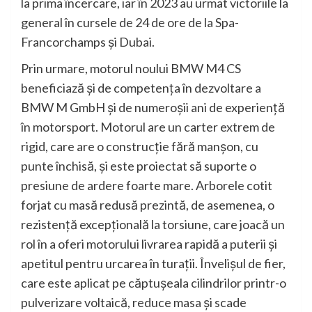
la prima încercare, iar în 2023 au urmat victoriile la
general în cursele de 24 de ore de la Spa-
Francorchamps şi Dubai.
Prin urmare, motorul noului BMW M4 CS
beneficiază şi de competenţa în dezvoltare a
BMW M GmbH şi de numeroşii ani de experienţă
în motorsport. Motorul are un carter extrem de
rigid, care are o construcţie fără manşon, cu
punte închisă, şi este proiectat să suporte o
presiune de ardere foarte mare. Arborele cotit
forjat cu masă redusă prezintă, de asemenea, o
rezistenţă excepţională la torsiune, care joacă un
rol în a oferi motorului livrarea rapidă a puterii şi
apetitul pentru urcarea în turaţii. Învelişul de fier,
care este aplicat pe căptuşeala cilindrilor printr-o
pulverizare voltaică, reduce masa şi scade