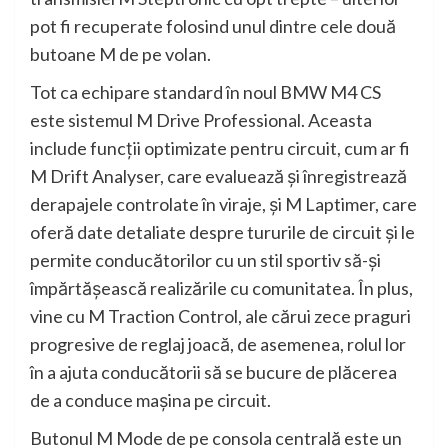
pot fi recuperate folosind unul dintre cele două
butoane M de pe volan.
Tot ca echipare standard în noul BMW M4 CS
este sistemul M Drive Professional. Aceasta
include funcţii optimizate pentru circuit, cum ar fi
M Drift Analyser, care evaluează şi înregistrează
derapajele controlate în viraje, şi M Laptimer, care
oferă date detaliate despre tururile de circuit şi le
permite conducătorilor cu un stil sportiv să-şi
împărtăşească realizările cu comunitatea. În plus,
vine cu M Traction Control, ale cărui zece praguri
progresive de reglaj joacă, de asemenea, rolul lor
în a ajuta conducătorii să se bucure de plăcerea
de a conduce maşina pe circuit.
Butonul M Mode de pe consola centrală este un