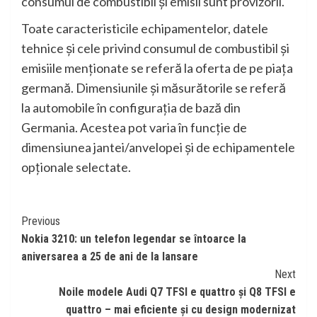
consumul de combustibil şi emisii sunt provizorii.
Toate caracteristicile echipamentelor, datele
tehnice şi cele privind consumul de combustibil şi
emisiile menţionate se referă la oferta de pe piaţa
germană. Dimensiunile şi măsurătorile se referă
la automobile în configuraţia de bază din
Germania. Acestea pot varia în funcţie de
dimensiunea jantei/anvelopei şi de echipamentele
opţionale selectate.
Continue
Previous
Nokia 3210: un telefon legendar se întoarce la
Reading
aniversarea a 25 de ani de la lansare
Next
Noile modele Audi Q7 TFSI e quattro și Q8 TFSI e
quattro – mai eficiente și cu design modernizat