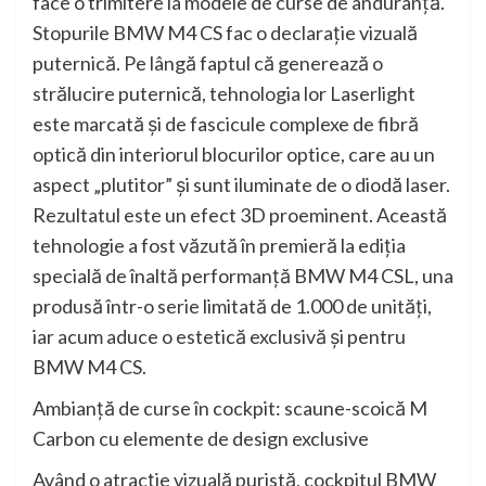
face o trimitere la modele de curse de anduranţă.
Stopurile BMW M4 CS fac o declaraţie vizuală
puternică. Pe lângă faptul că generează o
strălucire puternică, tehnologia lor Laserlight
este marcată şi de fascicule complexe de fibră
optică din interiorul blocurilor optice, care au un
aspect „plutitor” şi sunt iluminate de o diodă laser.
Rezultatul este un efect 3D proeminent. Această
tehnologie a fost văzută în premieră la ediţia
specială de înaltă performanţă BMW M4 CSL, una
produsă într-o serie limitată de 1.000 de unităţi,
iar acum aduce o estetică exclusivă şi pentru
BMW M4 CS.
Ambianţă de curse în cockpit: scaune-scoică M
Carbon cu elemente de design exclusive
Având o atracţie vizuală puristă, cockpitul BMW