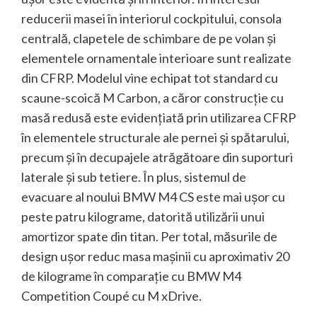
reducerii masei în interiorul cockpitului, consola
centrală, clapetele de schimbare de pe volan şi
elementele ornamentale interioare sunt realizate
din CFRP. Modelul vine echipat tot standard cu
scaune-scoică M Carbon, a căror construcţie cu
masă redusă este evidenţiată prin utilizarea CFRP
în elementele structurale ale pernei şi spătarului,
precum şi în decupajele atrăgătoare din suporturi
laterale şi sub tetiere. În plus, sistemul de
evacuare al noului BMW M4 CS este mai uşor cu
peste patru kilograme, datorită utilizării unui
amortizor spate din titan. Per total, măsurile de
design uşor reduc masa maşinii cu aproximativ 20
de kilograme în comparaţie cu BMW M4
Competition Coupé cu M xDrive.