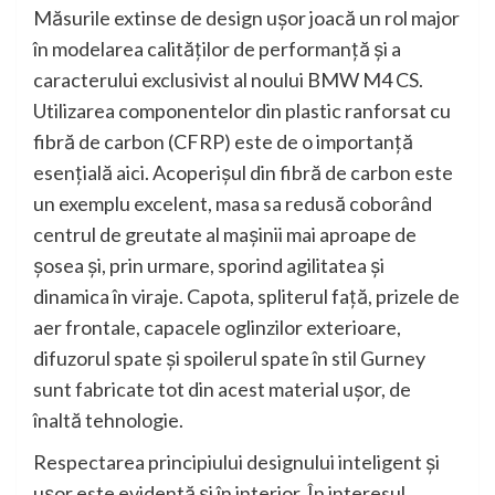
Măsurile extinse de design uşor joacă un rol major
în modelarea calităţilor de performanţă şi a
caracterului exclusivist al noului BMW M4 CS.
Utilizarea componentelor din plastic ranforsat cu
fibră de carbon (CFRP) este de o importanţă
esenţială aici. Acoperişul din fibră de carbon este
un exemplu excelent, masa sa redusă coborând
centrul de greutate al maşinii mai aproape de
şosea şi, prin urmare, sporind agilitatea şi
dinamica în viraje. Capota, spliterul faţă, prizele de
aer frontale, capacele oglinzilor exterioare,
difuzorul spate şi spoilerul spate în stil Gurney
sunt fabricate tot din acest material uşor, de
înaltă tehnologie.
Respectarea principiului designului inteligent şi
uşor este evidentă şi în interior. În interesul