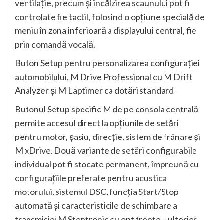
ventilaţie, precum şi încălzirea scaunului pot fi
controlate fie tactil, folosind o opţiune specială de
meniu în zona inferioară a displayului central, fie
prin comandă vocală.
Buton Setup pentru personalizarea configuraţiei
automobilului, M Drive Professional cu M Drift
Analyzer şi M Laptimer ca dotări standard
Butonul Setup specific M de pe consola centrală
permite accesul direct la opţiunile de setări
pentru motor, şasiu, direcţie, sistem de frânare şi
M xDrive. Două variante de setări configurabile
individual pot fi stocate permanent, împreună cu
configuraţiile preferate pentru acustica
motorului, sistemul DSC, funcţia Start/Stop
automată şi caracteristicile de schimbare a
transmisiei M Steptronic cu opt trepte – ulterior