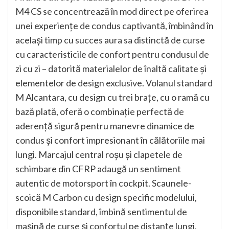
M4 CS se concentrează în mod direct pe oferirea
unei experienţe de condus captivantă, îmbinând în
acelaşi timp cu succes aura sa distinctă de curse
cu caracteristicile de confort pentru condusul de
zi cu zi – datorită materialelor de înaltă calitate şi
elementelor de design exclusive. Volanul standard
M Alcantara, cu design cu trei braţe, cu o ramă cu
bază plată, oferă o combinaţie perfectă de
aderenţă sigură pentru manevre dinamice de
condus şi confort impresionant în călătoriile mai
lungi. Marcajul central roşu şi clapetele de
schimbare din CFRP adaugă un sentiment
autentic de motorsport în cockpit. Scaunele-
scoică M Carbon cu design specific modelului,
disponibile standard, îmbină sentimentul de
maşină de curse şi confortul pe distanţe lungi,