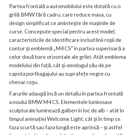
Partea frontală a automobilului este dotată cu o
grilă BMW fără cadru, care reduce masa, cu
design simplificat ce aminteşte de maşinile de
curse. Concepute special pentru acest model,
caracteristicile de identificare includ linii roşii de
contur şi emblemă „M4 CS” în partea superioară a
celor două bare orizontale ale grilei. Atât emblema
modelului din faţă, cât şi omologul său de pe
capota portbagajului au suprafeţe negre cu
chenar roşu.
Farurile adaugă încă un detaliu în partea frontală
a noului BMW M4 CS. Elementele luminoase
sculpturale luminează galben în loc de alb – atât în
timpul animaţiei Welcome Light, cât şi în timp ce
faza scurtă sau faza lungă este aprinsă – şi astfel