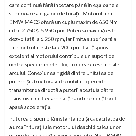
care continuă fără încetare până în eşaloanele
superioare ale gamei de turaţii. Motorul noului
BMW M4 CS oferă un cuplu maxim de 650 Nm
între 2.750 şi 5.950 rpm. Puterea maximă este
dezvoltată la 6.250 rpm, iar limita superioară a
turometrului este la 7.200 rpm. La răspunsul
excelent al motorului contribuie un suport de
motor specific modelului, cu curse crescute ale
arcului. Conexiunea rigidă dintre unitatea de
putere şi structura automobilului permite
transmiterea directă a puterii acestuia către
transmisie de fiecare dată când conducătorul
apasă acceleraţia.
Puterea disponibilă instantaneu şi capacitatea de
a urca în turaţii ale motorului deschid calea unor
valori de acceleraţie impresionante. Noul BMW