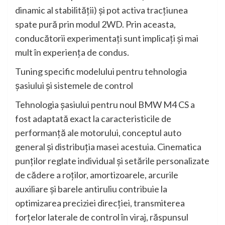
dinamic al stabilităţii) şi pot activa tracţiunea
spate pură prin modul 2WD. Prin aceasta,
conducătorii experimentaţi sunt implicaţi şi mai
mult în experienţa de condus.
Tuning specific modelului pentru tehnologia
şasiului şi sistemele de control
Tehnologia şasiului pentru noul BMW M4 CS a
fost adaptată exact la caracteristicile de
performanţă ale motorului, conceptul auto
general şi distribuţia masei acestuia. Cinematica
punţilor reglate individual şi setările personalizate
de cădere a roţilor, amortizoarele, arcurile
auxiliare şi barele antiruliu contribuie la
optimizarea preciziei direcţiei, transmiterea
forţelor laterale de control în viraj, răspunsul