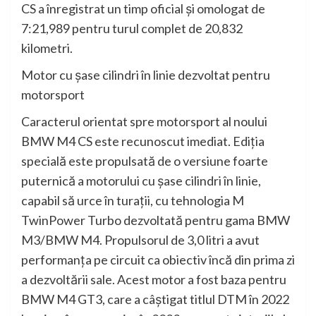
CS a înregistrat un timp oficial şi omologat de
7:21,989 pentru turul complet de 20,832
kilometri.
Motor cu şase cilindri în linie dezvoltat pentru
motorsport
Caracterul orientat spre motorsport al noului
BMW M4 CS este recunoscut imediat. Ediţia
specială este propulsată de o versiune foarte
puternică a motorului cu şase cilindri în linie,
capabil să urce în turaţii, cu tehnologia M
TwinPower Turbo dezvoltată pentru gama BMW
M3/BMW M4. Propulsorul de 3,0 litri a avut
performanţa pe circuit ca obiectiv încă din prima zi
a dezvoltării sale. Acest motor a fost baza pentru
BMW M4 GT3, care a câştigat titlul DTM în 2022