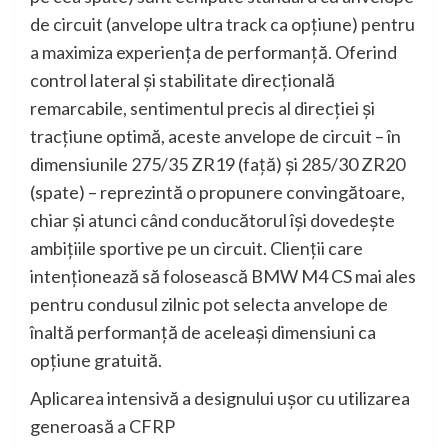
de circuit (anvelope ultra track ca opţiune) pentru
a maximiza experienţa de performanţă. Oferind
control lateral şi stabilitate direcţională
remarcabile, sentimentul precis al direcţiei şi
tracţiune optimă, aceste anvelope de circuit – în
dimensiunile 275/35 ZR19 (faţă) şi 285/30 ZR20
(spate) – reprezintă o propunere convingătoare,
chiar şi atunci când conducătorul îşi dovedeşte
ambiţiile sportive pe un circuit. Clienţii care
intenţionează să folosească BMW M4 CS mai ales
pentru condusul zilnic pot selecta anvelope de
înaltă performanţă de aceleaşi dimensiuni ca
opţiune gratuită.
Aplicarea intensivă a designului uşor cu utilizarea
generoasă a CFRP