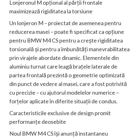
Lonjeronul M opţional al părţii frontale
maximizează rigiditatea la torsiune
Un lonjeron M – proiectat de asemenea pentru
reducerea masei – poate fi specificat ca opţiune
pentru BMW M4 CS pentru a creşte rigiditatea
torsională şi pentru a îmbunătăţi manevrabilitatea
prin virajele abordate dinamic. Elementele din
aluminiu turnat care leagă braţele laterale de
partea frontală prezintă o geometrie optimizată
din punct de vedere al masei, care a fost potrivită
cu precizie – cu ajutorul modelelor numerice –
forţelor aplicate în diferite situaţii de condus.
Caracteristicile exclusive de design promit
performanţe deosebite
Noul BMW M4 CS îşi anunţă instantaneu