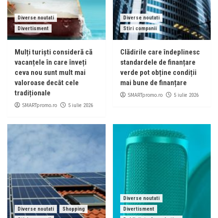
Diverse noutati
Diverse noutati
Divertisment
Stiri companii
Mulți turiști consideră că
Clădirile care îndeplinesc
vacanțele în care înveți
standardele de finanțare
ceva nou sunt mult mai
verde pot obține condiții
valoroase decât cele
mai bune de finanțare
tradiționale
SMARTpromo.ro
5 iulie 2026
SMARTpromo.ro
5 iulie 2026
Diverse noutati
Diverse noutati
Shopping
Divertisment