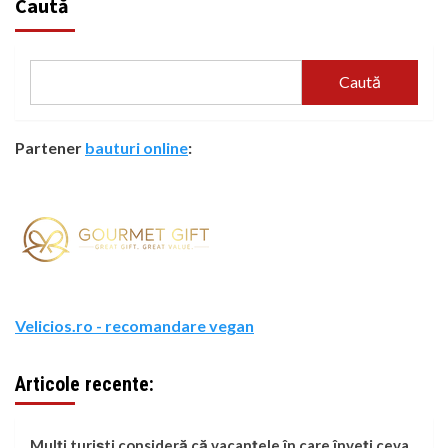
Caută
Caută
Partener
bauturi online
:
Velicios.ro - recomandare vegan
Articole recente:
Mulți turiști consideră că vacanțele în care înveți ceva