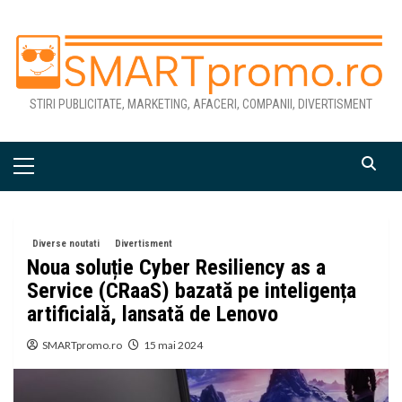
Skip
to
content
STIRI PUBLICITATE, MARKETING, AFACERI, COMPANII, DIVERTISMENT
Primary
Menu
Diverse noutati
Divertisment
Noua soluție Cyber Resiliency as a
Service (CRaaS) bazată pe inteligența
artificială, lansată de Lenovo
SMARTpromo.ro
15 mai 2024