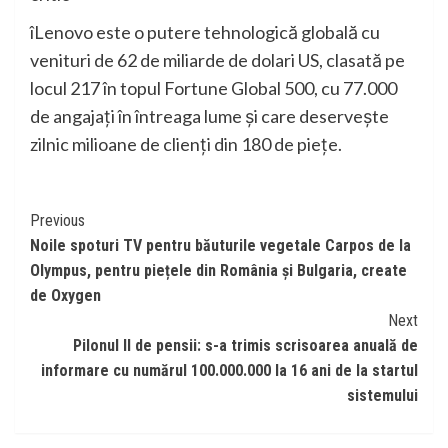
îLenovo este o putere tehnologică globală cu
venituri de 62 de miliarde de dolari US, clasată pe
locul 217 în topul Fortune Global 500, cu 77.000
de angajați în întreaga lume și care deservește
zilnic milioane de clienți din 180 de piețe.
Continue
Previous
Noile spoturi TV pentru băuturile vegetale Carpos de la
Reading
Olympus, pentru piețele din România și Bulgaria, create
de Oxygen
Next
Pilonul II de pensii: s-a trimis scrisoarea anuală de
informare cu numărul 100.000.000 la 16 ani de la startul
sistemului