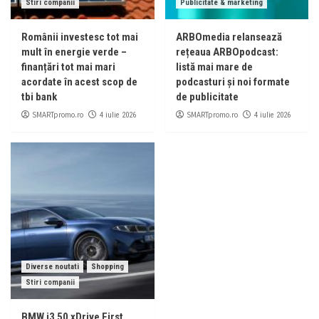
Stiri companii
Publicitate & marketing
Românii investesc tot mai
ARBOmedia relansează
mult în energie verde –
rețeaua ARBOpodcast:
finanțări tot mai mari
listă mai mare de
acordate în acest scop de
podcasturi și noi formate
tbi bank
de publicitate
SMARTpromo.ro
SMARTpromo.ro
4 iulie 2026
4 iulie 2026
Diverse noutati
Shopping
Stiri companii
BMW i3 50 xDrive First