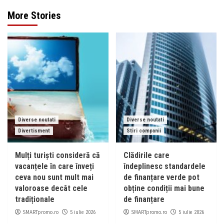
More Stories
Diverse noutati
Diverse noutati
Divertisment
Stiri companii
Mulți turiști consideră că
Clădirile care
vacanțele în care înveți
îndeplinesc standardele
ceva nou sunt mult mai
de finanțare verde pot
valoroase decât cele
obține condiții mai bune
tradiționale
de finanțare
SMARTpromo.ro
SMARTpromo.ro
5 iulie 2026
5 iulie 2026