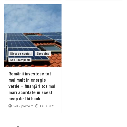
Diverse noutati
Shopping
Stiri companii
Românii investesc tot
mai mult în energie
verde – finanțări tot mai
mari acordate în acest
scop de tbi bank
SMARTpromo.ro
4 iulie 2026