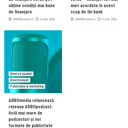
obține condiții mai bune
mari acordate în acest
de finanțare
scop de tbi bank
SMARTpromo.ro
SMARTpromo.ro
5 iulie 2026
4 iulie 2026
Diverse noutati
Divertisment
Publicitate & marketing
ARBOmedia relansează
rețeaua ARBOpodcast:
listă mai mare de
podcasturi și noi
formate de publicitate