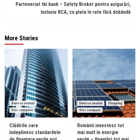
Parteneriat tbi bank – Safety Broker pentru asigurări,
inclusiv RCA, cu plata în rate fără dobândă
More Stories
Diverse noutati
Diverse noutati
Shopping
Stiri companii
Stiri companii
Clădirile care
Românii investesc tot
îndeplinesc standardele
mai mult în energie
de finanțare verde pot
verde – finanțări tot mai