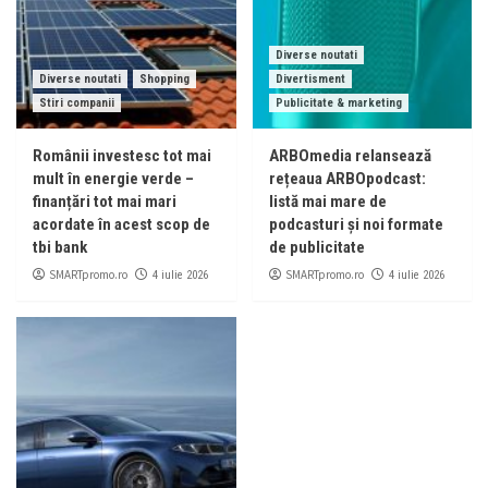
Diverse noutati
Diverse noutati
Shopping
Divertisment
Stiri companii
Publicitate & marketing
Românii investesc tot mai
ARBOmedia relansează
mult în energie verde –
rețeaua ARBOpodcast:
finanțări tot mai mari
listă mai mare de
acordate în acest scop de
podcasturi și noi formate
tbi bank
de publicitate
SMARTpromo.ro
SMARTpromo.ro
4 iulie 2026
4 iulie 2026