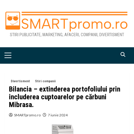
Skip
to
content
STIRI PUBLICITATE, MARKETING, AFACERI, COMPANII, DIVERTISMENT
Primary
Menu
Divertisment
Stiri companii
Bilancia – extinderea portofoliului prin
includerea cuptoarelor pe cărbuni
Mibrasa.
SMARTpromo.ro
7 iunie 2024