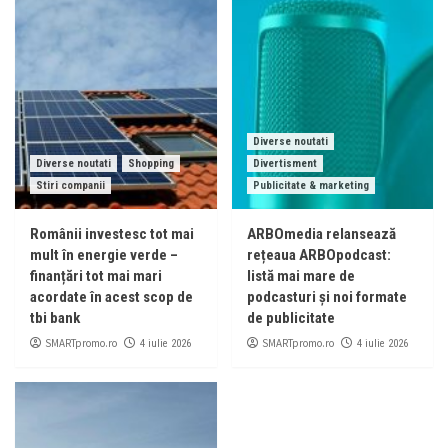
Diverse noutati
Diverse noutati
Shopping
Divertisment
Stiri companii
Publicitate & marketing
Românii investesc tot mai
ARBOmedia relansează
mult în energie verde –
rețeaua ARBOpodcast:
finanțări tot mai mari
listă mai mare de
acordate în acest scop de
podcasturi și noi formate
tbi bank
de publicitate
SMARTpromo.ro
SMARTpromo.ro
4 iulie 2026
4 iulie 2026