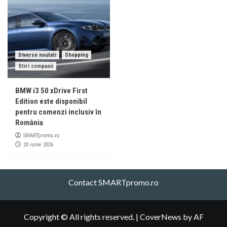
Diverse noutati
Shopping
Stiri companii
BMW i3 50 xDrive First
Edition este disponibil
pentru comenzi inclusiv în
România
SMARTpromo.ro
20 iunie 2026
Contact SMARTpromo.ro
Copyright © All rights reserved.
|
CoverNews
by AF