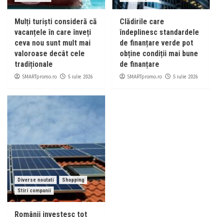
Mulți turiști consideră că
Clădirile care
vacanțele în care înveți
îndeplinesc standardele
ceva nou sunt mult mai
de finanțare verde pot
valoroase decât cele
obține condiții mai bune
tradiționale
de finanțare
SMARTpromo.ro
SMARTpromo.ro
5 iulie 2026
5 iulie 2026
Diverse noutati
Shopping
Stiri companii
Românii investesc tot