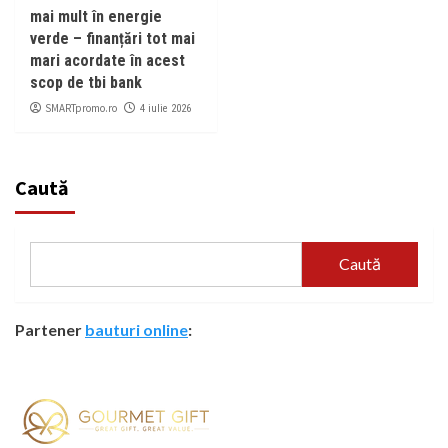
mai mult în energie
verde – finanțări tot mai
mari acordate în acest
scop de tbi bank
SMARTpromo.ro
4 iulie 2026
Caută
Caută
Partener
bauturi online
: