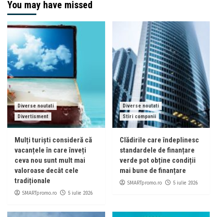
You may have missed
Diverse noutati
Diverse noutati
Divertisment
Stiri companii
Mulți turiști consideră că
Clădirile care îndeplinesc
vacanțele în care înveți
standardele de finanțare
ceva nou sunt mult mai
verde pot obține condiții
valoroase decât cele
mai bune de finanțare
tradiționale
SMARTpromo.ro
5 iulie 2026
SMARTpromo.ro
5 iulie 2026