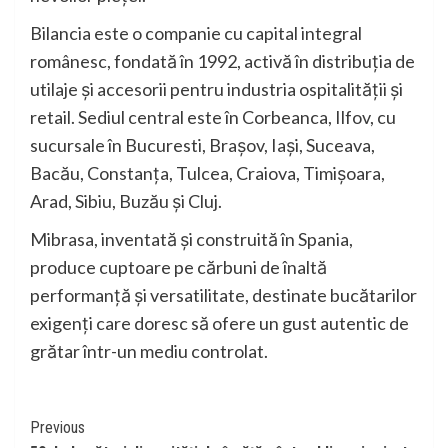
Bilancia este o companie cu capital integral
românesc, fondată în 1992, activă în distribuția de
utilaje și accesorii pentru industria ospitalității și
retail. Sediul central este în Corbeanca, Ilfov, cu
sucursale în Bucuresti, Braşov, Iaşi, Suceava,
Bacău, Constanţa, Tulcea, Craiova, Timişoara,
Arad, Sibiu, Buzău şi Cluj.
Mibrasa, inventată și construită în Spania,
produce cuptoare pe cărbuni de înaltă
performanță și versatilitate, destinate bucătarilor
exigenți care doresc să ofere un gust autentic de
grătar într-un mediu controlat.
Continue
Previous