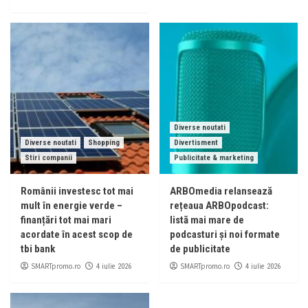
Diverse noutati
Diverse noutati
Shopping
Divertisment
Stiri companii
Publicitate & marketing
Românii investesc tot mai
ARBOmedia relansează
mult în energie verde –
rețeaua ARBOpodcast:
finanțări tot mai mari
listă mai mare de
acordate în acest scop de
podcasturi și noi formate
tbi bank
de publicitate
SMARTpromo.ro
SMARTpromo.ro
4 iulie 2026
4 iulie 2026