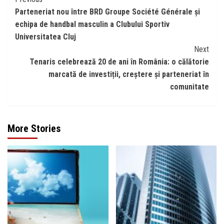
Continue
Parteneriat nou între BRD Groupe Société Générale și
Reading
echipa de handbal masculin a Clubului Sportiv
Universitatea Cluj
Next
Tenaris celebrează 20 de ani în România: o călătorie
marcată de investiții, creștere și parteneriat în
comunitate
More Stories