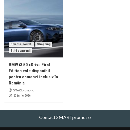
Diverse noutati
Shopping
Stiri companii
BMW i3 50 xDrive First
Edition este disponibil
pentru comenzi inclusiv în
România
SMARTpromo.ro
20 iunie 2026
Contact SMARTpromo.ro