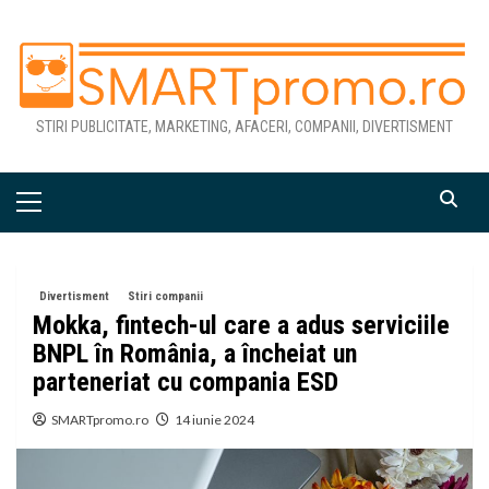
Skip
to
content
STIRI PUBLICITATE, MARKETING, AFACERI, COMPANII, DIVERTISMENT
Primary
Menu
Divertisment
Stiri companii
Mokka, fintech-ul care a adus serviciile
BNPL în România, a încheiat un
parteneriat cu compania ESD
SMARTpromo.ro
14 iunie 2024