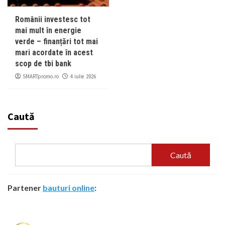
Românii investesc tot
mai mult în energie
verde – finanțări tot mai
mari acordate în acest
scop de tbi bank
SMARTpromo.ro
4 iulie 2026
Caută
Caută
Partener
bauturi online
: