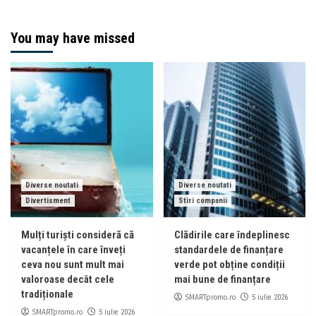
You may have missed
Diverse noutati
Diverse noutati
Divertisment
Stiri companii
Mulți turiști consideră că
Clădirile care îndeplinesc
vacanțele în care înveți
standardele de finanțare
ceva nou sunt mult mai
verde pot obține condiții
valoroase decât cele
mai bune de finanțare
tradiționale
SMARTpromo.ro
5 iulie 2026
SMARTpromo.ro
5 iulie 2026