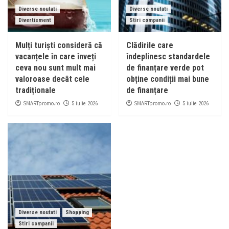
Diverse noutati
Diverse noutati
Divertisment
Stiri companii
Mulți turiști consideră că
Clădirile care
vacanțele în care înveți
îndeplinesc standardele
ceva nou sunt mult mai
de finanțare verde pot
valoroase decât cele
obține condiții mai bune
tradiționale
de finanțare
SMARTpromo.ro
SMARTpromo.ro
5 iulie 2026
5 iulie 2026
Diverse noutati
Shopping
Stiri companii