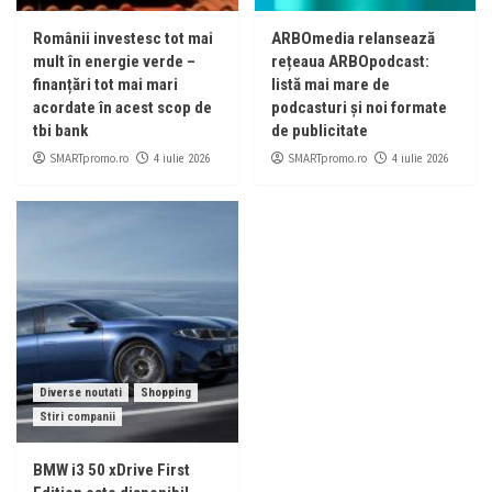
Românii investesc tot mai
ARBOmedia relansează
mult în energie verde –
rețeaua ARBOpodcast:
finanțări tot mai mari
listă mai mare de
acordate în acest scop de
podcasturi și noi formate
tbi bank
de publicitate
SMARTpromo.ro
SMARTpromo.ro
4 iulie 2026
4 iulie 2026
Diverse noutati
Shopping
Stiri companii
BMW i3 50 xDrive First