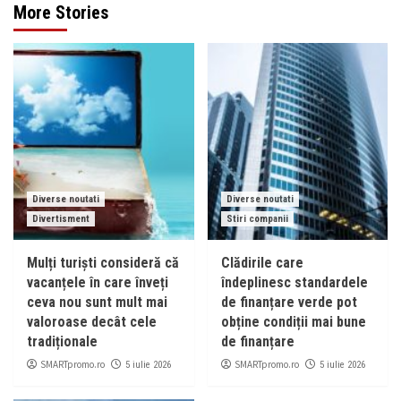
More Stories
Diverse noutati
Diverse noutati
Divertisment
Stiri companii
Mulți turiști consideră că
Clădirile care
vacanțele în care înveți
îndeplinesc standardele
ceva nou sunt mult mai
de finanțare verde pot
valoroase decât cele
obține condiții mai bune
tradiționale
de finanțare
SMARTpromo.ro
SMARTpromo.ro
5 iulie 2026
5 iulie 2026