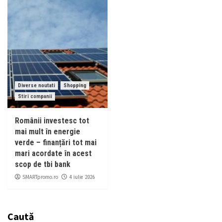
Diverse noutati
Shopping
Stiri companii
Românii investesc tot
mai mult în energie
verde – finanțări tot mai
mari acordate în acest
scop de tbi bank
SMARTpromo.ro
4 iulie 2026
Caută