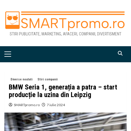
Skip
to
content
STIRI PUBLICITATE, MARKETING, AFACERI, COMPANII, DIVERTISMENT
Primary
Menu
Diverse noutati
Stiri companii
BMW Seria 1, generația a patra – start
producție la uzina din Leipzig
SMARTpromo.ro
7 iulie 2024