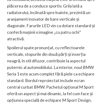
plăcerea de a conduce sportiv. Grila lată a
radiatorului, înclinată spre înainte, prezintă un
aranjament inovator de bare verticale şi
diagonale. Farurile LED vin ca dotare standard şi
conferă maşinii o imagine „cu patru ochi”
atractivă.
Spoilerul spate pronunţat, cu reflectoarele
verticale, stopurile din două părţi şi inserţia
neagră, în stil difuzor, contribuie la aspectul
puternic al automobilului. La interior, noul BMW
Seria 1 este acum complet fără piele ca echipare
standard. Bordul reproiectat include ecran
central curbat BMW. Pachetul opţional M Sport
oferă un aspect şi mai dinamic, la fel cum face şi
opţiunea specială de echipare M Sport Design,