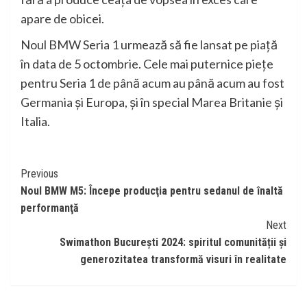
apare de obicei.
Noul BMW Seria 1 urmează să fie lansat pe piaţă
în data de 5 octombrie. Cele mai puternice pieţe
pentru Seria 1 de până acum au până acum au fost
Germania și Europa, și în special Marea Britanie și
Italia.
Continue
Previous
Noul BMW M5: Începe producţia pentru sedanul de înaltă
Reading
performanţă
Next
Swimathon București 2024: spiritul comunității și
generozitatea transformă visuri în realitate