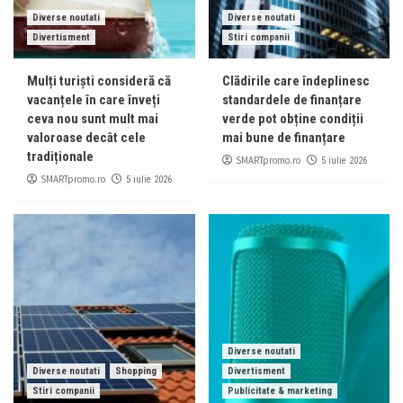
Diverse noutati
Diverse noutati
Divertisment
Stiri companii
Mulți turiști consideră că
Clădirile care îndeplinesc
vacanțele în care înveți
standardele de finanțare
ceva nou sunt mult mai
verde pot obține condiții
valoroase decât cele
mai bune de finanțare
tradiționale
SMARTpromo.ro
5 iulie 2026
SMARTpromo.ro
5 iulie 2026
Diverse noutati
Diverse noutati
Shopping
Divertisment
Stiri companii
Publicitate & marketing