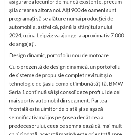
asigurarea locurilor de muncă existente, precum
şi la crearea altora noi. Alţi 900 de oameni sunt
programaţi să se alăture numai producţiei de
automobile, astfel că, până la sfârşitul anului
2024, uzina Leipzig va ajunge la aproximativ 7.000
de angajaţi.
Design dinamic, portofoliu nou de motoare
Cu o prezenţă de design dinamică, un portofoliu
de sisteme de propulsie complet revizuit şi o
tehnologie de şasiu complet îmbunătăţită, BMW
Seria 1 continuă să îşi consolideze profilul de cel
mai sportiv automobil din segment. Partea
frontală este uimitor de plată şi se aşază
semnificativ mai jos pe şosea decât cea a
predecesorului, ceea ce semnalează că, mai mult
ca niciodată, această maşină este orientată spre