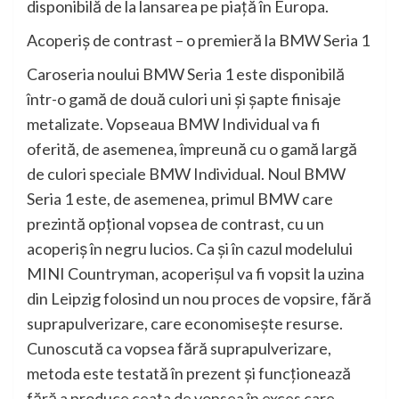
disponibilă de la lansarea pe piaţă în Europa.
Acoperiş de contrast – o premieră la BMW Seria 1
Caroseria noului BMW Seria 1 este disponibilă
într-o gamă de două culori uni şi şapte finisaje
metalizate. Vopseaua BMW Individual va fi
oferită, de asemenea, împreună cu o gamă largă
de culori speciale BMW Individual. Noul BMW
Seria 1 este, de asemenea, primul BMW care
prezintă opţional vopsea de contrast, cu un
acoperiş în negru lucios. Ca şi în cazul modelului
MINI Countryman, acoperişul va fi vopsit la uzina
din Leipzig folosind un nou proces de vopsire, fără
suprapulverizare, care economiseşte resurse.
Cunoscută ca vopsea fără suprapulverizare,
metoda este testată în prezent şi funcţionează
fără a produce ceaţa de vopsea în exces care