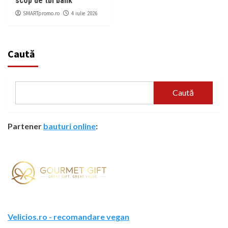
scop de tbi bank
SMARTpromo.ro
4 iulie 2026
Caută
Caută
Partener
bauturi online
:
Velicios.ro - recomandare vegan