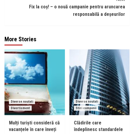
Fix la coș! – o nouă campanie pentru aruncarea
responsabilă a deșeurilor
More Stories
Diverse noutati
Diverse noutati
Divertisment
Stiri companii
Mulți turiști consideră că
Clădirile care
vacanțele în care înveți
îndeplinesc standardele