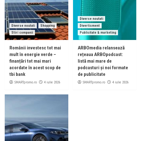
Diverse noutati
Diverse noutati
Shopping
Divertisment
Stiri companii
Publicitate & marketing
Românii investesc tot mai
ARBOmedia relansează
mult în energie verde –
rețeaua ARBOpodcast:
finanțări tot mai mari
listă mai mare de
acordate în acest scop de
podcasturi și noi formate
tbi bank
de publicitate
SMARTpromo.ro
SMARTpromo.ro
4 iulie 2026
4 iulie 2026