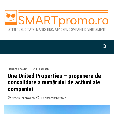
Skip
to
content
STIRI PUBLICITATE, MARKETING, AFACERI, COMPANII, DIVERTISMENT
Primary
Menu
Diverse noutati
Stiri companii
One United Properties – propunere de
consolidare a numărului de acțiuni ale
companiei
SMARTpromo.ro
1 septembrie 2024