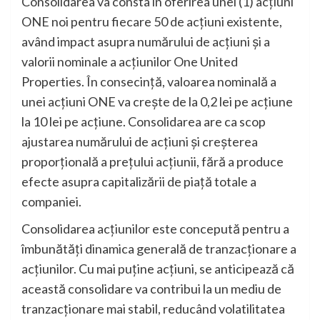
Consolidarea va consta în oferirea unei (1) acțiuni
ONE noi pentru fiecare 50 de acțiuni existente,
având impact asupra numărului de acțiuni și a
valorii nominale a acțiunilor One United
Properties. În consecință, valoarea nominală a
unei acțiuni ONE va crește de la 0,2 lei pe acțiune
la 10 lei pe acțiune. Consolidarea are ca scop
ajustarea numărului de acțiuni și creșterea
proporțională a prețului acțiunii, fără a produce
efecte asupra capitalizării de piață totale a
companiei.
Consolidarea acțiunilor este concepută pentru a
îmbunătăți dinamica generală de tranzacționare a
acțiunilor. Cu mai puține acțiuni, se anticipează că
această consolidare va contribui la un mediu de
tranzacționare mai stabil, reducând volatilitatea