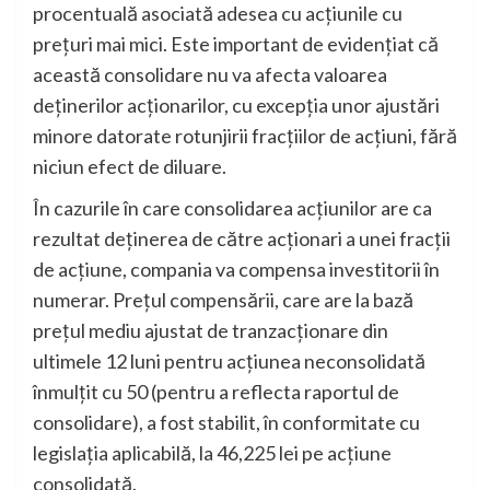
procentuală asociată adesea cu acțiunile cu
prețuri mai mici. Este important de evidențiat că
această consolidare nu va afecta valoarea
deținerilor acționarilor, cu excepția unor ajustări
minore datorate rotunjirii fracțiilor de acțiuni, fără
niciun efect de diluare.
În cazurile în care consolidarea acțiunilor are ca
rezultat deținerea de către acționari a unei fracții
de acțiune, compania va compensa investitorii în
numerar. Prețul compensării, care are la bază
prețul mediu ajustat de tranzacționare din
ultimele 12 luni pentru acțiunea neconsolidată
înmulțit cu 50 (pentru a reflecta raportul de
consolidare), a fost stabilit, în conformitate cu
legislația aplicabilă, la 46,225 lei pe acțiune
consolidată.