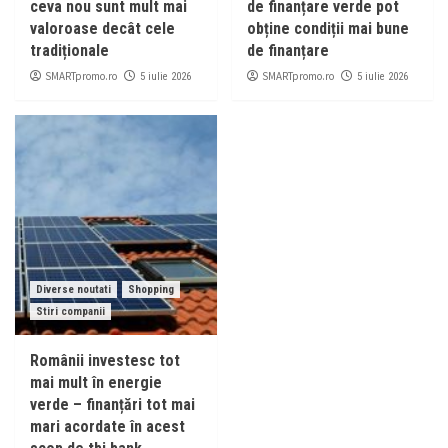
ceva nou sunt mult mai
de finanțare verde pot
valoroase decât cele
obține condiții mai bune
tradiționale
de finanțare
SMARTpromo.ro
SMARTpromo.ro
5 iulie 2026
5 iulie 2026
Diverse noutati
Shopping
Stiri companii
Românii investesc tot
mai mult în energie
verde – finanțări tot mai
mari acordate în acest