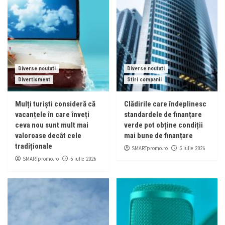
Diverse noutati
Diverse noutati
Divertisment
Stiri companii
Mulți turiști consideră că
Clădirile care îndeplinesc
vacanțele în care înveți
standardele de finanțare
ceva nou sunt mult mai
verde pot obține condiții
valoroase decât cele
mai bune de finanțare
tradiționale
SMARTpromo.ro
5 iulie 2026
SMARTpromo.ro
5 iulie 2026