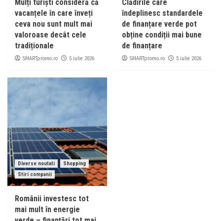
Mulți turiști consideră că
Clădirile care
vacanțele în care înveți
îndeplinesc standardele
ceva nou sunt mult mai
de finanțare verde pot
valoroase decât cele
obține condiții mai bune
tradiționale
de finanțare
SMARTpromo.ro
SMARTpromo.ro
5 iulie 2026
5 iulie 2026
Diverse noutati
Shopping
Stiri companii
Românii investesc tot
mai mult în energie
verde – finanțări tot mai