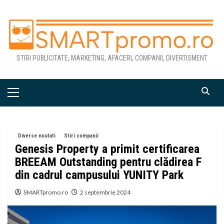
Skip
to
content
STIRI PUBLICITATE, MARKETING, AFACERI, COMPANII, DIVERTISMENT
Primary
Menu
Diverse noutati
Stiri companii
Genesis Property a primit certificarea
BREEAM Outstanding pentru clădirea F
din cadrul campusului YUNITY Park
SMARTpromo.ro
2 septembrie 2024