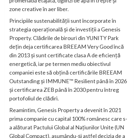
promenadă etajată, oglinzi de apă în trepte și
zone creative în aer liber.
Principiile sustenabilității sunt încorporate în
strategia operațională și de investiții a Genesis
Property. Clădirile de birouri din YUNITY Park
dețin deja certificarea BREEAM Very Good încă
din 2013 și sunt certificate clasa A de eficiență
energetică, iar pe termen mediu obiectivul
companiei este să obțină certificările BREEAM
Outstanding și IMMUNE™ Resilient până în 2026
și certificarea ZEB până în 2030 pentru întreg
portofoliul de clădiri.
Reamintim, Genesis Property a devenit în 2021
prima companie cu capital 100% românesc care s-
a alăturat Pactului Global al Națiunilor Unite (UN
Global Compact), asumându-și astfel decizia de a