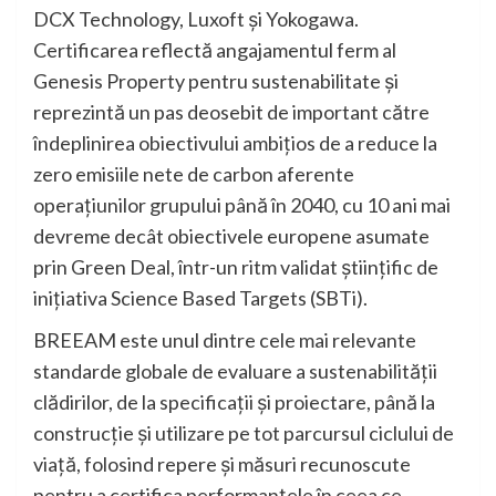
DCX Technology, Luxoft și Yokogawa.
Certificarea reflectă angajamentul ferm al
Genesis Property pentru sustenabilitate și
reprezintă un pas deosebit de important către
îndeplinirea obiectivului ambițios de a reduce la
zero emisiile nete de carbon aferente
operațiunilor grupului până în 2040, cu 10 ani mai
devreme decât obiectivele europene asumate
prin Green Deal, într-un ritm validat științific de
inițiativa Science Based Targets (SBTi).
BREEAM este unul dintre cele mai relevante
standarde globale de evaluare a sustenabilității
clădirilor, de la specificații și proiectare, până la
construcție și utilizare pe tot parcursul ciclului de
viață, folosind repere și măsuri recunoscute
pentru a certifica performanțele în ceea ce