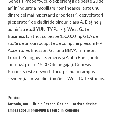
Genesis Property, cu o experiență de peste 20 de
ani în industria imobiliară românească, este unul
dintre cei mai importanți proprietari, dezvoltatori
și operatori de clădiri de birouri clasa A. Deține și
administrează YUNITY Park și West Gate
Business District cu peste 150.000 mp GLA de
spații de birouri ocupate de companii precum HP,
Accenture, Ericsson, Garanti BBVA, Infineon,
Luxoft, Yokogawa, Siemens și Alpha Bank, unde
lucrează peste 15.000 de angajați. Genesis
Property este dezvoltatorul primului campus
rezidențial privat din România, West Gate Studios.
Continue
Previous
Antonia, noul Hit din Betano Casino – artista devine
Reading
ambasadorul brandului Betano în România