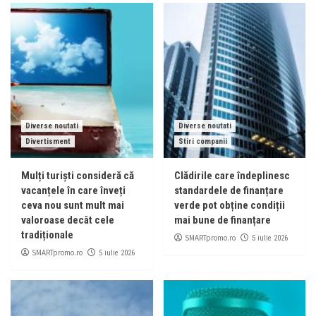
Diverse noutati
Diverse noutati
Divertisment
Stiri companii
Mulți turiști consideră că
Clădirile care îndeplinesc
vacanțele în care înveți
standardele de finanțare
ceva nou sunt mult mai
verde pot obține condiții
valoroase decât cele
mai bune de finanțare
tradiționale
SMARTpromo.ro
5 iulie 2026
SMARTpromo.ro
5 iulie 2026