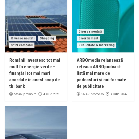
Diverse noutati
Diverse noutati
Shopping
Divertisment
Stiri companii
Publicitate & marketing
Românii investesc tot mai
ARBOmedia relansează
mult în energie verde –
rețeaua ARBOpodcast:
finanțări tot mai mari
listă mai mare de
acordate în acest scop de
podcasturi și noi formate
tbi bank
de publicitate
SMARTpromo.ro
SMARTpromo.ro
4 iulie 2026
4 iulie 2026