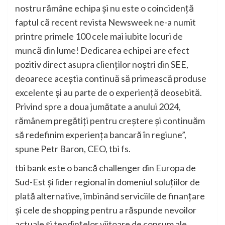
nostru rămâne echipa și nu este o coincidență
faptul că recent revista Newsweek ne-a numit
printre primele 100 cele mai iubite locuri de
muncă din lume! Dedicarea echipei are efect
pozitiv direct asupra clienților noștri din SEE,
deoarece aceștia continuă să primească produse
excelente și au parte de o experiență deosebită.
Privind spre a doua jumătate a anului 2024,
rămânem pregătiți pentru creștere și continuăm
să redefinim experiența bancară în regiune”,
spune Petr Baron, CEO, tbi fs.
tbi bank este o bancă challenger din Europa de
Sud-Est și lider regional în domeniul soluțiilor de
plată alternative, îmbinând serviciile de finanțare
și cele de shopping pentru a răspunde nevoilor
actuale și tendințelor viitoare de consum ale