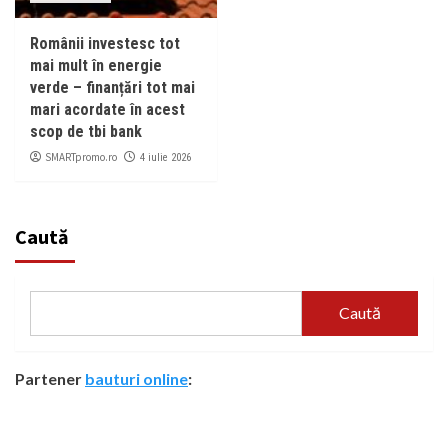
Românii investesc tot
mai mult în energie
verde – finanțări tot mai
mari acordate în acest
scop de tbi bank
SMARTpromo.ro
4 iulie 2026
Caută
Caută
Partener
bauturi online
: