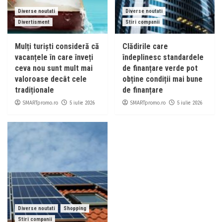
Diverse noutati
Diverse noutati
Divertisment
Stiri companii
Mulți turiști consideră că
Clădirile care
vacanțele în care înveți
îndeplinesc standardele
ceva nou sunt mult mai
de finanțare verde pot
valoroase decât cele
obține condiții mai bune
tradiționale
de finanțare
SMARTpromo.ro
SMARTpromo.ro
5 iulie 2026
5 iulie 2026
Diverse noutati
Shopping
Stiri companii