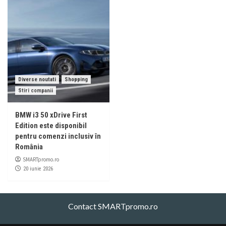
Diverse noutati
Shopping
Stiri companii
BMW i3 50 xDrive First
Edition este disponibil
pentru comenzi inclusiv în
România
SMARTpromo.ro
20 iunie 2026
Contact SMARTpromo.ro