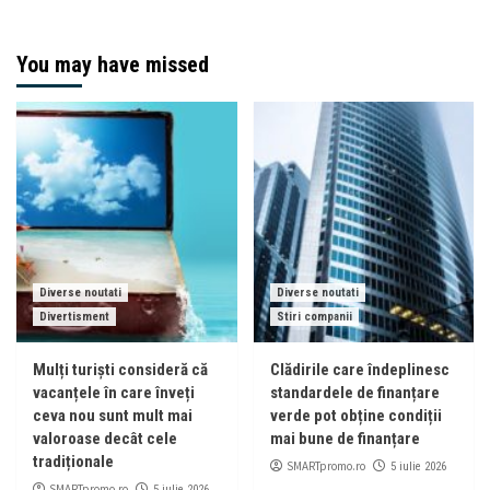
You may have missed
Diverse noutati
Diverse noutati
Divertisment
Stiri companii
Mulți turiști consideră că
Clădirile care îndeplinesc
vacanțele în care înveți
standardele de finanțare
ceva nou sunt mult mai
verde pot obține condiții
valoroase decât cele
mai bune de finanțare
tradiționale
SMARTpromo.ro
5 iulie 2026
SMARTpromo.ro
5 iulie 2026