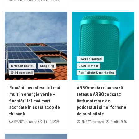
Diverse noutati
Diverse noutati
Shopping
Divertisment
Stiri companii
Publicitate & marketing
Românii investesc tot mai
ARBOmedia relansează
mult în energie verde –
rețeaua ARBOpodcast:
finanțări tot mai mari
listă mai mare de
acordate în acest scop de
podcasturi și noi formate
tbi bank
de publicitate
SMARTpromo.ro
SMARTpromo.ro
4 iulie 2026
4 iulie 2026