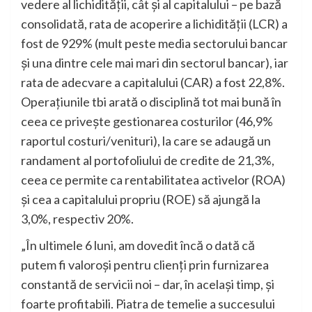
vedere al lichidității, cât și al capitalului – pe bază
consolidată, rata de acoperire a lichidității (LCR) a
fost de 929% (mult peste media sectorului bancar
și una dintre cele mai mari din sectorul bancar), iar
rata de adecvare a capitalului (CAR) a fost 22,8%.
Operațiunile tbi arată o disciplină tot mai bună în
ceea ce privește gestionarea costurilor (46,9%
raportul costuri/venituri), la care se adaugă un
randament al portofoliului de credite de 21,3%,
ceea ce permite ca rentabilitatea activelor (ROA)
și cea a capitalului propriu (ROE) să ajungă la
3,0%, respectiv 20%.
„În ultimele 6 luni, am dovedit încă o dată că
putem fi valoroși pentru clienți prin furnizarea
constantă de servicii noi – dar, în același timp, și
foarte profitabili. Piatra de temelie a succesului