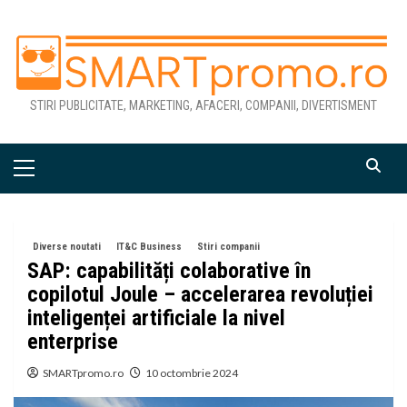
Skip
to
content
STIRI PUBLICITATE, MARKETING, AFACERI, COMPANII, DIVERTISMENT
Primary
Menu
Diverse noutati
IT&C Business
Stiri companii
SAP: capabilități colaborative în
copilotul Joule – accelerarea revoluției
inteligenței artificiale la nivel
enterprise
SMARTpromo.ro
10 octombrie 2024