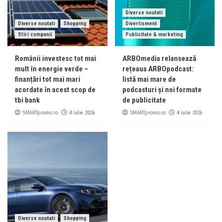
Diverse noutati
Diverse noutati
Shopping
Divertisment
Stiri companii
Publicitate & marketing
Românii investesc tot mai
ARBOmedia relansează
mult în energie verde –
rețeaua ARBOpodcast:
finanțări tot mai mari
listă mai mare de
acordate în acest scop de
podcasturi și noi formate
tbi bank
de publicitate
SMARTpromo.ro
SMARTpromo.ro
4 iulie 2026
4 iulie 2026
Diverse noutati
Shopping