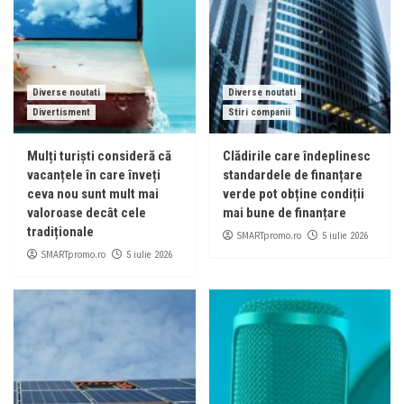
Diverse noutati
Diverse noutati
Divertisment
Stiri companii
Mulți turiști consideră că
Clădirile care îndeplinesc
vacanțele în care înveți
standardele de finanțare
ceva nou sunt mult mai
verde pot obține condiții
valoroase decât cele
mai bune de finanțare
tradiționale
SMARTpromo.ro
5 iulie 2026
SMARTpromo.ro
5 iulie 2026