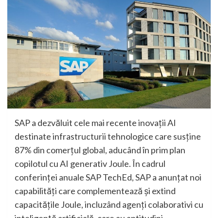
SAP a dezvăluit cele mai recente inovații AI
destinate infrastructurii tehnologice care susține
87% din comerțul global, aducând în prim plan
copilotul cu AI generativ Joule. În cadrul
conferinței anuale SAP TechEd, SAP a anunțat noi
capabilități care complementează și extind
capacitățile Joule, incluzând agenți colaborativi cu
inteligență artificială, care au aptitudini