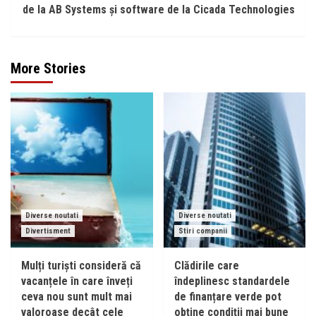
de la AB Systems și software de la Cicada Technologies
More Stories
Diverse noutati
Diverse noutati
Divertisment
Stiri companii
Mulți turiști consideră că
Clădirile care
vacanțele în care înveți
îndeplinesc standardele
ceva nou sunt mult mai
de finanțare verde pot
valoroase decât cele
obține condiții mai bune