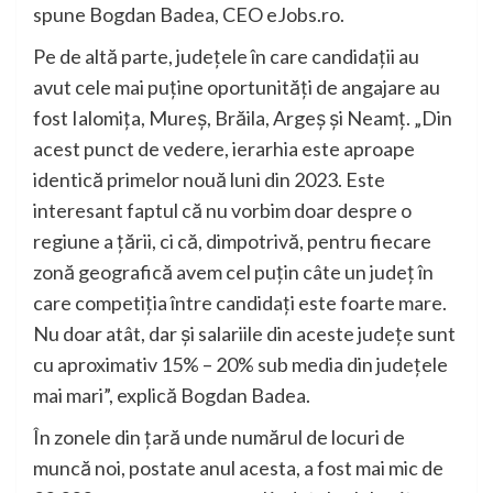
spune Bogdan Badea, CEO eJobs.ro.
Pe de altă parte, județele în care candidații au
avut cele mai puține oportunități de angajare au
fost Ialomița, Mureș, Brăila, Argeș și Neamț. „Din
acest punct de vedere, ierarhia este aproape
identică primelor nouă luni din 2023. Este
interesant faptul că nu vorbim doar despre o
regiune a țării, ci că, dimpotrivă, pentru fiecare
zonă geografică avem cel puțin câte un județ în
care competiția între candidați este foarte mare.
Nu doar atât, dar și salariile din aceste județe sunt
cu aproximativ 15% – 20% sub media din județele
mai mari”, explică Bogdan Badea.
În zonele din țară unde numărul de locuri de
muncă noi, postate anul acesta, a fost mai mic de