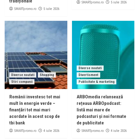
tradiționale
SMARTpromo.ro
5 iulie 2026
SMARTpromo.ro
5 iulie 2026
Diverse noutati
Diverse noutati
Shopping
Divertisment
Stiri companii
Publicitate & marketing
Românii investesc tot mai
ARBOmedia relansează
mult în energie verde –
rețeaua ARBOpodcast:
finanțări tot mai mari
listă mai mare de
acordate în acest scop de
podcasturi și noi formate
tbi bank
de publicitate
SMARTpromo.ro
SMARTpromo.ro
4 iulie 2026
4 iulie 2026