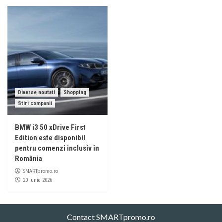
Diverse noutati
Shopping
Stiri companii
BMW i3 50 xDrive First
Edition este disponibil
pentru comenzi inclusiv în
România
SMARTpromo.ro
20 iunie 2026
Contact SMARTpromo.ro