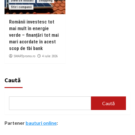
Diverse noutati
Shopping
Stiri companii
Românii investesc tot
mai mult în energie
verde – finanțări tot mai
mari acordate în acest
scop de tbi bank
SMARTpromo.ro
4 iulie 2026
Caută
Caută
Partener
bauturi online
: