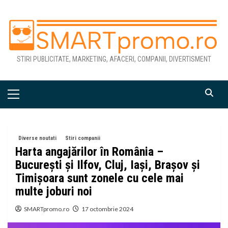
Skip
to
content
STIRI PUBLICITATE, MARKETING, AFACERI, COMPANII, DIVERTISMENT
Primary
Menu
Diverse noutati
Stiri companii
Harta angajărilor în România –
București și Ilfov, Cluj, Iași, Brașov și
Timișoara sunt zonele cu cele mai
multe joburi noi
SMARTpromo.ro
17 octombrie 2024