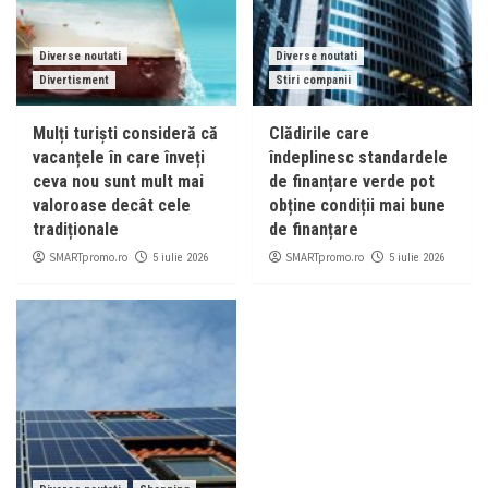
Diverse noutati
Diverse noutati
Divertisment
Stiri companii
Mulți turiști consideră că
Clădirile care
vacanțele în care înveți
îndeplinesc standardele
ceva nou sunt mult mai
de finanțare verde pot
valoroase decât cele
obține condiții mai bune
tradiționale
de finanțare
SMARTpromo.ro
SMARTpromo.ro
5 iulie 2026
5 iulie 2026