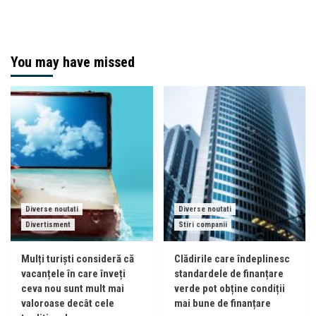
You may have missed
Diverse noutati
Diverse noutati
Divertisment
Stiri companii
Mulți turiști consideră că
Clădirile care îndeplinesc
vacanțele în care înveți
standardele de finanțare
ceva nou sunt mult mai
verde pot obține condiții
valoroase decât cele
mai bune de finanțare