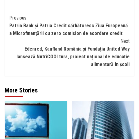
Continue
Previous
Patria Bank și Patria Credit sărbătoresc Ziua Europeană
Reading
a Microfinanțării cu zero comision de acordare credit
Next
Edenred, Kaufland România și Fundația United Way
lansează NutriCOOLtura, proiect național de educație
alimentară în școli
More Stories