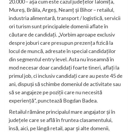
20.000 – așa cum este cazul județelor Ialomița,
Mureș, Brăila, Argeș, Neamț și Bihor – retailul,
industria alimentară, transport / logistică, servicii
ori turism sunt principalele domenii aflate în
căutare de candidați. „Vorbim aproape exclusiv
despre joburi care presupun prezența fizică la
locul de muncă, adresate în special candidaților
din segmentul entry level. Asta nu înseamnă în
mod necesar doar candidați foarte tineri, aflați la
primul job, ci inclusiv candidați care au peste 45 de
ani, dispuși să schimbe domeniul de activitate sau
să se angajeze pe poziții care nu necesită
experiență”, punctează Bogdan Badea.
Retailul rămâne principalul mare angajator și în
județele care se află în fruntea clasamentului,
însă, aici, pe lângă retail, apar și alte domenii,