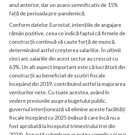
anul anterior, dar un avans semnificativ de 15%
față de perioada pre-pandemică.
Conform datelor Eurostat, intențiile de angajare
rămân pozitive, ceea ce indică faptul că firmele de
construcții continuă să caute forță de muncă,
determinând astfel creșterea salariilor. În ultimii
cinci ani, salariile din acest sector au crescut cu
63%. Un alt aspect important este că lucrătorii din
construcții au beneficiat de scutiri fiscale
începând din 2019, contribuind astfel la majorarea
veniturilor nete. Cu toate acestea, având în
vedere presiunile asupra bugetului public,
guvernul intenționează să elimine aceste facilități
fiscale începând cu 2025 (măsură care încă nu a
fost aprobată la începutul trimestrului trei din
2024). Această schimbare ar putea complica și mai