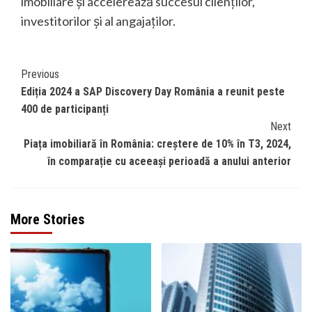
imobiliare și accelerează succesul clienților,
investitorilor și al angajaților.
Continue
Previous
Ediția 2024 a SAP Discovery Day România a reunit peste
Reading
400 de participanți
Next
Piața imobiliară în România: creștere de 10% în T3, 2024,
în comparație cu aceeași perioadă a anului anterior
More Stories