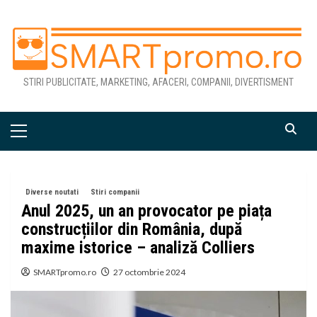
Skip
to
content
STIRI PUBLICITATE, MARKETING, AFACERI, COMPANII, DIVERTISMENT
Primary
Menu
Diverse noutati
Stiri companii
Anul 2025, un an provocator pe piața
construcțiilor din România, după
maxime istorice – analiză Colliers
SMARTpromo.ro
27 octombrie 2024