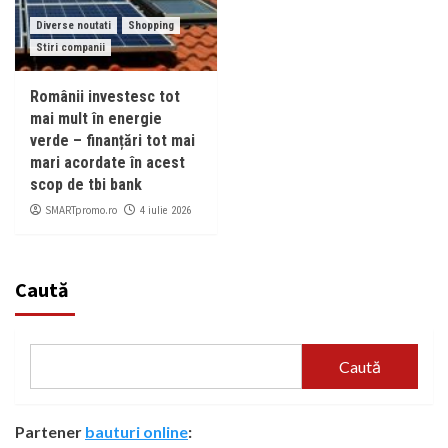
Diverse noutati
Shopping
Stiri companii
Românii investesc tot
mai mult în energie
verde – finanțări tot mai
mari acordate în acest
scop de tbi bank
SMARTpromo.ro
4 iulie 2026
Caută
Caută
Partener
bauturi online
: