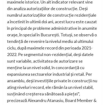
maximele istorice. Un alt indicator relevant vine
din analiza autorizațiilor de construcție. Deși
numărul autorizațiilor de construcție rezidențiale
a încetinit în ultimii doi ani, acest lucru este cauzat
în principal de probleme administrative în anumite
orașe, în special în București. Totuși, se observă o
tendință de revenire la nivelul mediu al ultimului
ciclu, după maximele record din perioada 2021-
2022. Pe segmentul non-rezidențial, deși datele
sunt variabile, activitatea de autorizare se
menține la un nivel solid, în concordanță cu
expansiunea sectoarelor industrial și retail. Per
ansamblu, deși investițiile private în construcții nu
ating niveluri record, ele rămân la un nivel stabil,
susținând creșterea sănătoasă a pieței”,
precizează Alexandru Atanasiu, Board Member &