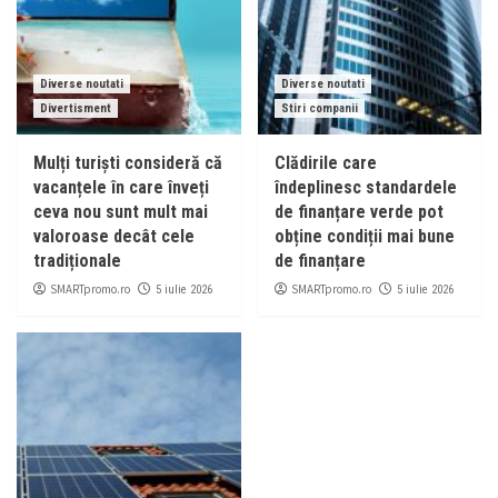
Diverse noutati
Diverse noutati
Divertisment
Stiri companii
Mulți turiști consideră că
Clădirile care
vacanțele în care înveți
îndeplinesc standardele
ceva nou sunt mult mai
de finanțare verde pot
valoroase decât cele
obține condiții mai bune
tradiționale
de finanțare
SMARTpromo.ro
SMARTpromo.ro
5 iulie 2026
5 iulie 2026