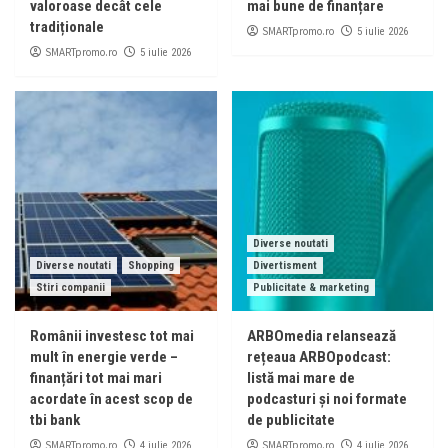
valoroase decât cele
mai bune de finanțare
tradiționale
SMARTpromo.ro
5 iulie 2026
SMARTpromo.ro
5 iulie 2026
Diverse noutati
Diverse noutati
Shopping
Divertisment
Stiri companii
Publicitate & marketing
Românii investesc tot mai
ARBOmedia relansează
mult în energie verde –
rețeaua ARBOpodcast:
finanțări tot mai mari
listă mai mare de
acordate în acest scop de
podcasturi și noi formate
tbi bank
de publicitate
SMARTpromo.ro
SMARTpromo.ro
4 iulie 2026
4 iulie 2026