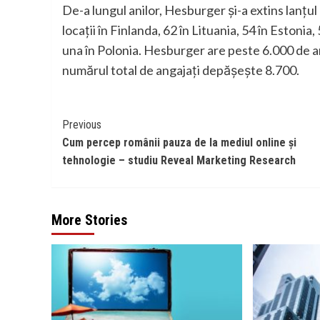
De-a lungul anilor, Hesburger și-a extins lanțul
locații în Finlanda, 62 în Lituania, 54 în Estonia,
una în Polonia. Hesburger are peste 6.000 de ang
numărul total de angajați depășește 8.700.
Continue
Previous
Cum percep românii pauza de la mediul online și
Reading
tehnologie – studiu Reveal Marketing Research
More Stories