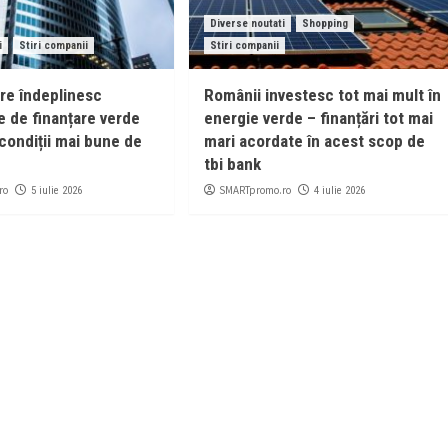
Diverse noutati
Shopping
i
Stiri companii
Stiri companii
are îndeplinesc
Românii investesc tot mai mult în
e de finanțare verde
energie verde – finanțări tot mai
condiții mai bune de
mari acordate în acest scop de
tbi bank
ro
SMARTpromo.ro
5 iulie 2026
4 iulie 2026