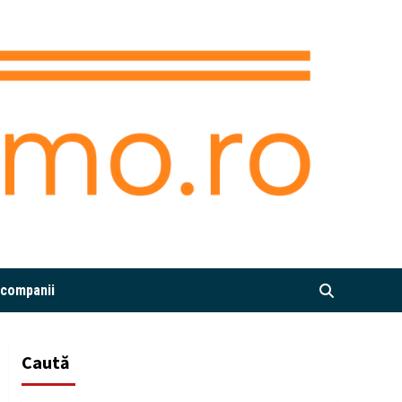
i companii
Caută