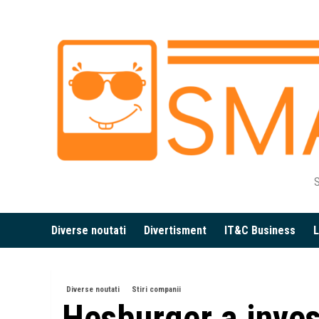
Skip
to
content
S
Diverse noutati
Divertisment
IT&C Business
L
Diverse noutati
Stiri companii
Hesburger a inves