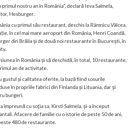
 primul nostru an în România”, declară Ieva Salmela,
tor, Hesburger.
mânia cu primul său restaurant, deschis la Râmnicu Vâlcea.
ație, în cel mai mare aeroport din România, Henri Coandă,
er din Brăila și de două noi restaurante în București, în
ty.
iunea în România și să deschidă, în total, 10 restaurante,
rimul an de activitate.
tul și calitatea oferite, la bază fiind sosurile
e în propriile fabrici din Finlanda și Lituania, dar și
ru burgeri.
împreună cu soția sa, Kirsti Salmela, și-a început
ntali. Afacere de familie cu o istorie de peste 50 de ani,
 peste 480 de restaurante.