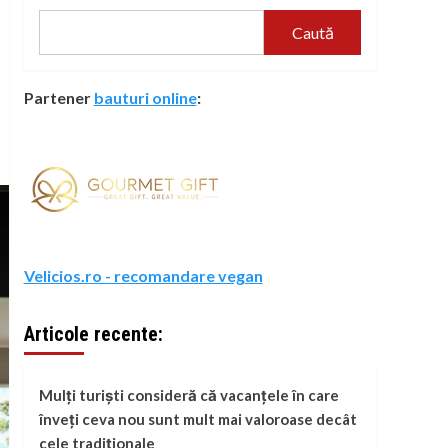
Caută
Partener
bauturi online
:
Velicios.ro - recomandare vegan
Articole recente:
Mulți turiști consideră că vacanțele în care
înveți ceva nou sunt mult mai valoroase decât
cele tradiționale