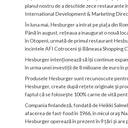
planul nostru de a deschide zece restaurante în
International Development & Marketing Direc
În luna mai, Hesburger a intrat pe piața din Ro
Până în august, rețeaua a inaugurat o nouă loc
în Otopeni, urmată de primul restaurant Hesburg
incintele AFI Cotroceni și Băneasa Shopping Ci
Hesburger intenționează să își continue expans
în urma unei investiții de 8 milioane de euro în p
Produsele Hesburger sunt recunoscute pentru gus
Hesburger, create după rețete originale și produs
faptul că se folosește 100% carne de vită pent
Compania finlandeză, fondată de Heikki Salmela 
afacerea de fast-food în 1966, în micul oraș Naa
Hesburger operează în prezent în 9 țări și are