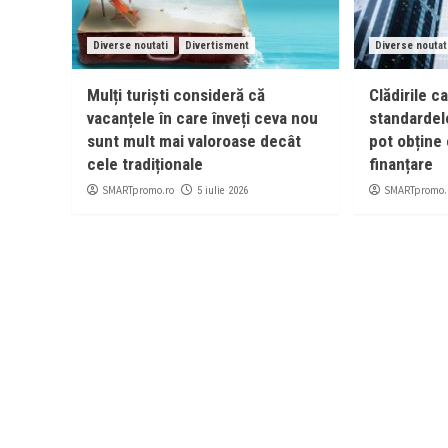
Diverse noutati
Divertisment
Diverse noutat
Mulți turiști consideră că
Clădirile c
vacanțele în care înveți ceva nou
standardel
sunt mult mai valoroase decât
pot obține 
cele tradiționale
finanțare
SMARTpromo.ro
SMARTpromo.
5 iulie 2026