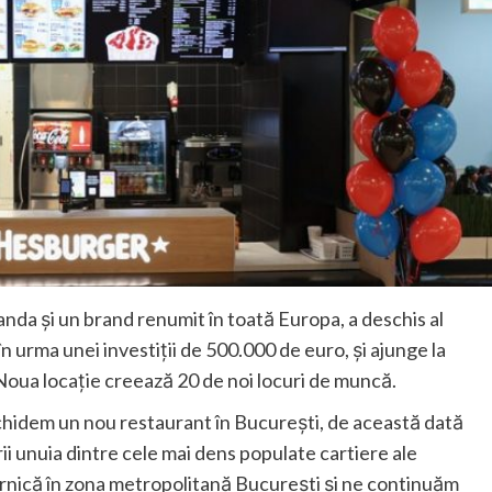
anda și un brand renumit în toată Europa, a deschis al
 urma unei investiții de 500.000 de euro, și ajunge la
 Noua locație creează 20 de noi locuri de muncă.
hidem un nou restaurant în București, de această dată
ii unuia dintre cele mai dens populate cartiere ale
rnică în zona metropolitană București și ne continuăm