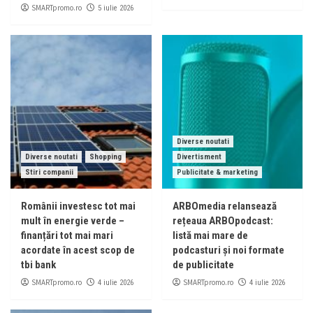
SMARTpromo.ro
5 iulie 2026
Diverse noutati
Diverse noutati
Shopping
Divertisment
Stiri companii
Publicitate & marketing
Românii investesc tot mai
ARBOmedia relansează
mult în energie verde –
rețeaua ARBOpodcast:
finanțări tot mai mari
listă mai mare de
acordate în acest scop de
podcasturi și noi formate
tbi bank
de publicitate
SMARTpromo.ro
SMARTpromo.ro
4 iulie 2026
4 iulie 2026