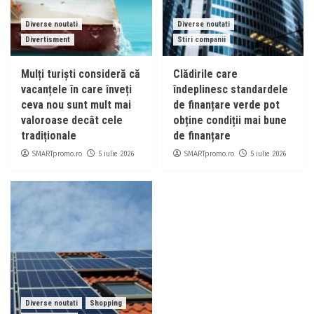
Diverse noutati
Diverse noutati
Divertisment
Stiri companii
Mulți turiști consideră că
Clădirile care
vacanțele în care înveți
îndeplinesc standardele
ceva nou sunt mult mai
de finanțare verde pot
valoroase decât cele
obține condiții mai bune
tradiționale
de finanțare
SMARTpromo.ro
SMARTpromo.ro
5 iulie 2026
5 iulie 2026
Diverse noutati
Shopping