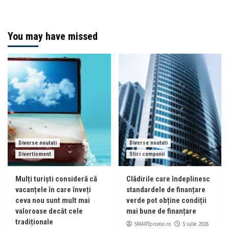
You may have missed
Diverse noutati
Diverse noutati
Divertisment
Stiri companii
Mulți turiști consideră că
Clădirile care îndeplinesc
vacanțele în care înveți
standardele de finanțare
ceva nou sunt mult mai
verde pot obține condiții
valoroase decât cele
mai bune de finanțare
tradiționale
SMARTpromo.ro
5 iulie 2026