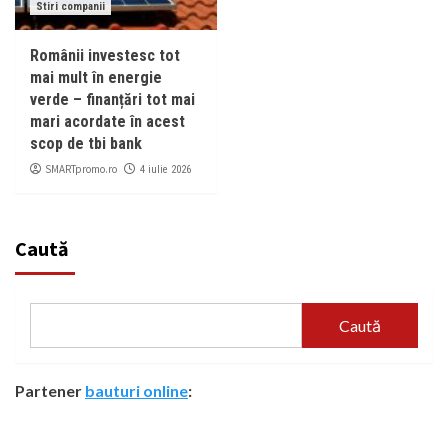
Stiri companii
Românii investesc tot
mai mult în energie
verde – finanțări tot mai
mari acordate în acest
scop de tbi bank
SMARTpromo.ro
4 iulie 2026
Caută
Caută
Partener
bauturi online
: