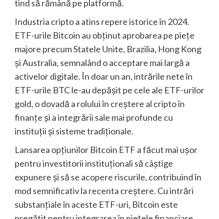
tind să rămână pe platformă.
Industria cripto a atins repere istorice în 2024.
ETF-urile Bitcoin au obținut aprobarea pe piețe
majore precum Statele Unite, Brazilia, Hong Kong
și Australia, semnalând o acceptare mai largă a
activelor digitale. În doar un an, intrările nete în
ETF-urile BTC le-au depășit pe cele ale ETF-urilor
gold, o dovadă a rolului în creștere al cripto în
finanțe și a integrării sale mai profunde cu
instituții și sisteme tradiționale.
Lansarea opțiunilor Bitcoin ETF a făcut mai ușor
pentru investitorii instituționali să câștige
expunere și să se acopere riscurile, contribuind în
mod semnificativ la recenta creștere. Cu intrări
substanțiale în aceste ETF-uri, Bitcoin este
pregătit pentru integrarea în piețele financiare