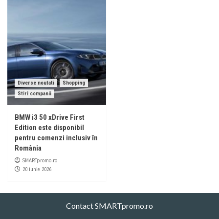
Diverse noutati
Shopping
Stiri companii
BMW i3 50 xDrive First
Edition este disponibil
pentru comenzi inclusiv în
România
SMARTpromo.ro
20 iunie 2026
Contact SMARTpromo.ro