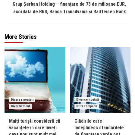
Grup Şerban Holding – finanțare de 73 de milioane EUR,
acordată de BRD, Banca Transilvania și Raiffeisen Bank
More Stories
Diverse noutati
Diverse noutati
Divertisment
Stiri companii
Mulți turiști consideră că
Clădirile care
vacanțele în care înveți
îndeplinesc standardele
ceva nou sunt mult mai
de finanțare verde pot