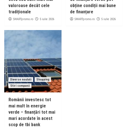
valoroase decât cele
obține condiții mai bune
tradiționale
de finanțare
SMARTpromo.ro
SMARTpromo.ro
5 iulie 2026
5 iulie 2026
Diverse noutati
Shopping
Stiri companii
Românii investesc tot
mai mult în energie
verde – finanțări tot mai
mari acordate în acest
scop de tbi bank