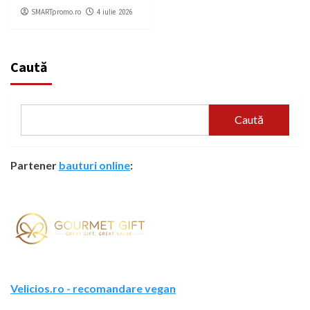
SMARTpromo.ro
4 iulie 2026
Caută
Caută
Partener
bauturi online
:
Velicios.ro - recomandare vegan