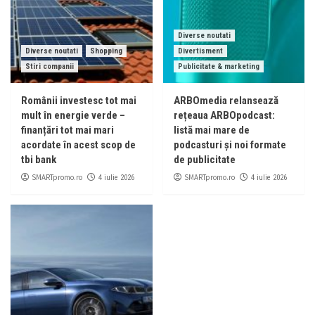
Diverse noutati
Diverse noutati
Shopping
Divertisment
Stiri companii
Publicitate & marketing
Românii investesc tot mai
ARBOmedia relansează
mult în energie verde –
rețeaua ARBOpodcast:
finanțări tot mai mari
listă mai mare de
acordate în acest scop de
podcasturi și noi formate
tbi bank
de publicitate
SMARTpromo.ro
SMARTpromo.ro
4 iulie 2026
4 iulie 2026