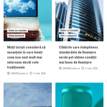
Diverse noutati
Diverse noutati
Divertisment
Stiri companii
Mulți turiști consideră că
Clădirile care îndeplinesc
vacanțele în care înveți
standardele de finanțare
ceva nou sunt mult mai
verde pot obține condiții
valoroase decât cele
mai bune de finanțare
tradiționale
SMARTpromo.ro
5 iulie 2026
SMARTpromo.ro
5 iulie 2026