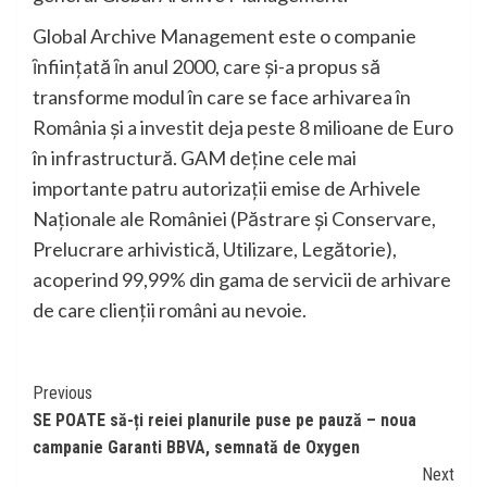
Global Archive Management este o companie
ȋnființată ȋn anul 2000, care și-a propus să
transforme modul în care se face arhivarea în
România și a investit deja peste 8 milioane de Euro
în infrastructură. GAM deține cele mai
importante patru autorizații emise de Arhivele
Naționale ale României (Păstrare și Conservare,
Prelucrare arhivistică, Utilizare, Legătorie),
acoperind 99,99% din gama de servicii de arhivare
de care clienții români au nevoie.
Continue
Previous
SE POATE să-ți reiei planurile puse pe pauză – noua
Reading
campanie Garanti BBVA, semnată de Oxygen
Next