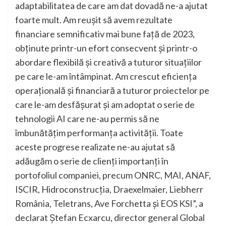
adaptabilitatea de care am dat dovadă ne-a ajutat
foarte mult. Am reușit să avem rezultate
financiare semnificativ mai bune față de 2023,
obținute printr-un efort consecvent și printr-o
abordare flexibilă și creativă a tuturor situațiilor
pe care le-am întâmpinat. Am crescut eficiența
operațională și financiară a tuturor proiectelor pe
care le-am desfășurat și am adoptat o serie de
tehnologii AI care ne-au permis să ne
îmbunătățim performanța activității. Toate
aceste progrese realizate ne-au ajutat să
adăugăm o serie de clienți importanți în
portofoliul companiei, precum ONRC, MAI, ANAF,
ISCIR, Hidroconstrucția, Draexelmaier, Liebherr
România, Teletrans, Ave Forchetta și EOS KSI”, a
declarat Ștefan Ecxarcu, director general Global