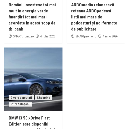
Românii investesc tot mai
ARBOmedia relansează
mult în energie verde –
rețeaua ARBOpodcast:
finanțări tot mai mari
listă mai mare de
acordate în acest scop de
podcasturi și noi formate
tbi bank
de publicitate
SMARTpromo.ro
SMARTpromo.ro
4 iulie 2026
4 iulie 2026
Diverse noutati
Shopping
Stiri companii
BMW i3 50 xDrive First
Edition este disponibil