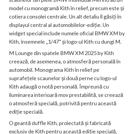
model cu monogramă Kith în relief, precum este şi
cotiera consolei centrale. Un alt detaliu îl găsiţi în
displayul central al automobilelor-ediţie. Un
widget special include numele oficial BMW XM by
Kith, însemnele „1/47” şi logo-ul Kith cu dungi M.
M Lounge din spatele BMW XM 2025 by Kith
creează, de asemenea, o atmosferă personală în
automobil. Monograma Kith în relief pe
suprafeţele scaunelor şi două perne cu logo-ul
Kith adaugă o notă personală. Împreună cu
iluminarea interioară mov prestabilită, se creează
o atmosferă specială, potrivită pentru această
ediţie specială.
O geantă duffle Kith, proiectată şi fabricată
exclusiv de Kith pentru această ediţie specială,