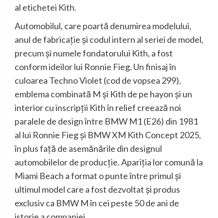
al etichetei Kith.
Automobilul, care poartă denumirea modelului,
anul de fabricaţie şi codul intern al seriei de model,
precum şi numele fondatorului Kith, a fost
conform ideilor lui Ronnie Fieg. Un finisaj în
culoarea Techno Violet (cod de vopsea 299),
emblema combinată M şi Kith de pe hayon şi un
interior cu inscripţii Kith în relief creează noi
paralele de design între BMW M1 (E26) din 1981
al lui Ronnie Fieg şi BMW XM Kith Concept 2025,
în plus faţă de asemănările din designul
automobilelor de producţie. Apariţia lor comună la
Miami Beach a format o punte între primul şi
ultimul model care a fost dezvoltat şi produs
exclusiv ca BMW M în cei peste 50 de ani de
istorie a companiei.