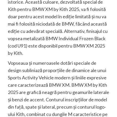
istorice. Această culoare, dezvoltată special de
Kith pentru BMW XM by Kith 2025, va fi folosită
doar pentru acest model în ediţie limitată şi nu va
mai fi folosită niciodată de BMW, făcând această
ediţie cu adevărat specială. Alternativ, finisajul cu
vopsea metalizată BMW Individual Frozen Black
(cod U91) este disponibil pentru BMW XM 2025
by Kith.
Vopseaua şi numeroasele dotări speciale de
design subliniază proporţiile de dinamice ale unui
Sports Activity Vehicle modern şi liniile expresive
care caracterizează BMW XM. BMW XM by Kith
2025 are grafică neagră pentru geamurile laterale
şi benzi de accent. Conturul inscripţiilor de model
din faţă, spate şi lateral, precum şi conturul logo-
ului Kith, combinat cu dungile M caracteristice pe