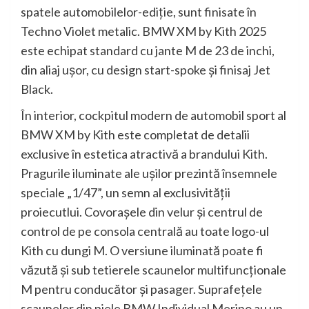
spatele automobilelor-ediţie, sunt finisate în
Techno Violet metalic. BMW XM by Kith 2025
este echipat standard cu jante M de 23 de inchi,
din aliaj uşor, cu design start-spoke şi finisaj Jet
Black.
În interior, cockpitul modern de automobil sport al
BMW XM by Kith este completat de detalii
exclusive în estetica atractivă a brandului Kith.
Pragurile iluminate ale uşilor prezintă însemnele
speciale „1/47”, un semn al exclusivităţii
proiecutlui. Covoraşele din velur şi centrul de
control de pe consola centrală au toate logo-ul
Kith cu dungi M. O versiune iluminată poate fi
văzută şi sub tetierele scaunelor multifuncţionale
M pentru conducător şi pasager. Suprafeţele
scaunelor din piele BMW Individual Merino au un