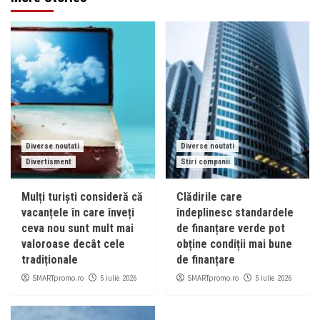
Diverse noutati
Diverse noutati
Divertisment
Stiri companii
Mulți turiști consideră că
Clădirile care
vacanțele în care înveți
îndeplinesc standardele
ceva nou sunt mult mai
de finanțare verde pot
valoroase decât cele
obține condiții mai bune
tradiționale
de finanțare
SMARTpromo.ro
SMARTpromo.ro
5 iulie 2026
5 iulie 2026