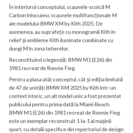
În interiorul conceptului, scaunele-scoică M
Carbon înlocuiesc scaunele multifuncţionale M
ale modelului BMW XM by Kith 2025. De
asemenea, au suprafeţe cu monogramă Kith în
relief şi embleme Kith iluminate combinate cu
dungi M în zona tetierelor.
Reconstituind o legendă: BMW M1 (E26) din
1981 recreat de Ronnie Fieg
Pentru a plasa atât conceptul, cât şi ediţia limitată
de 47 de unităţi BMW XM 2025 by Kith într-un
context istoric, un alt model unic a fost prezentat
publicului pentru prima dată la Miami Beach.
BMW M1 (E26) din 1981 recreat de Ronnie Fieg
este un exemplar reconstruit 1-la-1 al maşinii
sport, cu detalii specifice din repertoriul de design