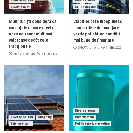
Diverse noutati
Diverse noutati
Divertisment
Stiri companii
Mulți turiști consideră că
Clădirile care îndeplinesc
vacanțele în care înveți
standardele de finanțare
ceva nou sunt mult mai
verde pot obține condiții
valoroase decât cele
mai bune de finanțare
tradiționale
SMARTpromo.ro
5 iulie 2026
SMARTpromo.ro
5 iulie 2026
Diverse noutati
Diverse noutati
Shopping
Divertisment
Stiri companii
Publicitate & marketing