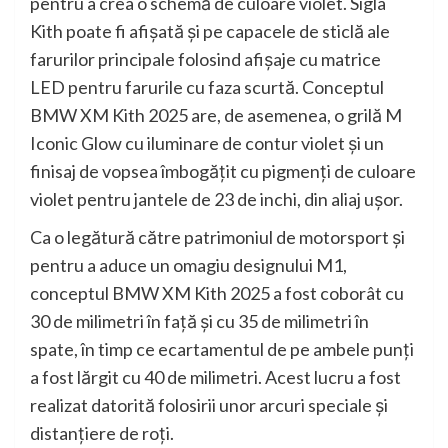
pentru a crea o schemă de culoare violet. Sigla
Kith poate fi afişată şi pe capacele de sticlă ale
farurilor principale folosind afişaje cu matrice
LED pentru farurile cu faza scurtă. Conceptul
BMW XM Kith 2025 are, de asemenea, o grilă M
Iconic Glow cu iluminare de contur violet şi un
finisaj de vopsea îmbogăţit cu pigmenţi de culoare
violet pentru jantele de 23 de inchi, din aliaj uşor.
Ca o legătură către patrimoniul de motorsport şi
pentru a aduce un omagiu designului M1,
conceptul BMW XM Kith 2025 a fost coborât cu
30 de milimetri în faţă şi cu 35 de milimetri în
spate, în timp ce ecartamentul de pe ambele punţi
a fost lărgit cu 40 de milimetri. Acest lucru a fost
realizat datorită folosirii unor arcuri speciale şi
distanţiere de roţi.