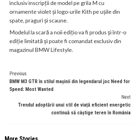
inclusiv inscripţii de model pe grila M cu
ornamente violet şi logo-urile Kith pe uşile din
spate, praguri şi scaune.
Modelul la scară a noii ediţio va fi produs şi într-o
ediţie limitată şi poate fi comandat exclusiv din
magazinul BMW Lifestyle.
Continue
Previous
BMW M3 GTR în stilul mașinii din legendarul joc Need for
Reading
Speed: Most Wanted
Next
Trendul adoptării unui stil de viață eficient energetic
continuă să câștige teren în România
More Stories