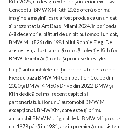
Kith 2025, cu design exterior şi interior exclusiv.
Conceptul BMW XM Kith 2025 oferă o primă
imagine a maşinii, care a fost produs ca un unicat
şi prezentat la Art Basel Miami 2024, în perioada
6-8 decembrie, alături de un alt automobil unicat,
BMW M1 (E26) din 1981 al lui Ronnie Fieg. De
asemenea, a fost lansată o nouă colecţie Kith for
BMW de îmbrăcăminte şi produse lifestyle.
După automobilele-ediţie proiectate de Ronnie
Fieg pe baza BMW M4 Competition Coupé din
2020 şi BMW i4 M50 xDrive din 2022, BMW şi
Kith dedică cel mai recent capitol al
parteneriatului lor unui automobil BMW M
excepţional. BMW XM, care este şi primul
automobil BMW M original de la BMW M1 produs
din 1978 până în 1981, are în premieră noul sistem