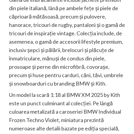
din piele italiană, lână pe ambele feţe şi piele de
căprioară mătăsoasă, precum şi pulovere,
hanorace, tricouri de rugby, pantaloni şi o gamă de
tricouri de inspiraţie vintage. Colecţia include, de
asemenea, o gamă de accesorii lifestyle premium,
inclusiv şepci şi pălării, brelocuri şi plăcuţe de
înmatriculare, mănuşi de condus din piele,
prosoape şi perne din microfibră, covoraşe,
precum şi huse pentru carduri, căni, tăvi, umbrele
şi snowboarduri cu branding BMW şi Kith.
Un model la scară 1:18 al BMW XM 2025 by Kith
este un punct culminant al colecţiei. Pe lângă
culoarea metalizată a caroseriei BMW Individual
Frozen Techno Violet, miniatura prezintă
numeroase alte detalii bazate pe ediţia specială,