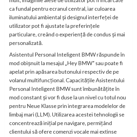
mult, imaginile alese de utilizator pot fi încărcate
ca fundal pentru ecranul central, iar culoarea
iluminatului ambiental şi designul interfeţei de
utilizator pot fi ajustate la preferinţele
particulare, creând o experienţă de condus şi mai
personalizată.
Asistentul Personal Inteligent BMW răspunde în
mod obişnuit la mesajul „Hey BMW” sau poate fi
apelat prin apăsarea butonului respectiv de pe
volanul multifuncţional. Capacităţile Asistentului
Personal Inteligent BMW sunt îmbunătăţite în
mod constant şi vor fi duse la un nivel cu totul nou
pentru Neue Klasse prin integrarea modelelor de
limbaj mari (LLM). Utilizarea acestei tehnologii se
concentrează iniţial pe navigare, permiţând
clientului să ofere comenzi vocale mai extinse