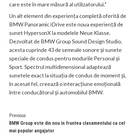
care este în mare măsură al utilizatorului.”
Un alt element din experienţa completă oferită de
BMW Panoramic iDrive este noua experienţă de
sunet HypersonX la modelele Neue Klasse.
Dezvoltat de BMW Group Sound Design Studio,
acesta cuprinde 43 de semnale sonore şi sunete
speciale de condus pentru modurile Personal şi
Sport. Spectrul multidimensional adaptează
sunetele exact la situaţia de condus de moment şi,
în acesat fel, creează o interacţiune emoţională
între conducătorul şi automobilul BMW.
Continue
Previous
BMW Group este din nou în fruntea clasamentului ca cel
Reading
mai popular angajator