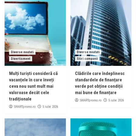
Diverse noutati
Diverse noutati
Divertisment
Stiri companii
Mulți turiști consideră că
Clădirile care îndeplinesc
vacanțele în care înveți
standardele de finanțare
ceva nou sunt mult mai
verde pot obține condiții
valoroase decât cele
mai bune de finanțare
tradiționale
SMARTpromo.ro
5 iulie 2026
SMARTpromo.ro
5 iulie 2026