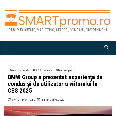
Skip
to
content
STIRI PUBLICITATE, MARKETING, AFACERI, COMPANII, DIVERTISMENT
Primary
Menu
Diverse noutati
IT&C Business
Stiri companii
BMW Group a prezentat experienţa de
condus şi de utilizator a viitorului la
CES 2025
SMARTpromo.ro
11 ianuarie 2025