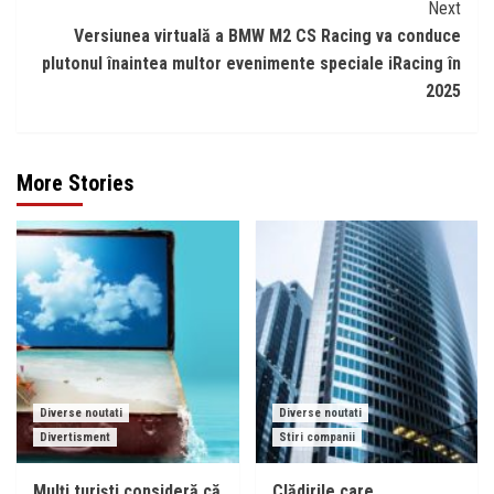
Next
Versiunea virtuală a BMW M2 CS Racing va conduce
plutonul înaintea multor evenimente speciale iRacing în
2025
More Stories
Diverse noutati
Diverse noutati
Divertisment
Stiri companii
Mulți turiști consideră că
Clădirile care