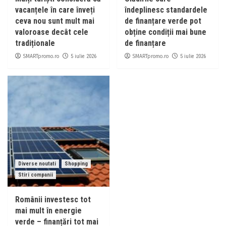
vacanțele în care înveți
îndeplinesc standardele
ceva nou sunt mult mai
de finanțare verde pot
valoroase decât cele
obține condiții mai bune
tradiționale
de finanțare
SMARTpromo.ro
SMARTpromo.ro
5 iulie 2026
5 iulie 2026
Diverse noutati
Shopping
Stiri companii
Românii investesc tot
mai mult în energie
verde – finanțări tot mai