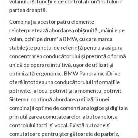
volanului şi funcţiile de control al conţinutului în
partea dreaptă.
Combinaţia acestor patru elemente
reinterpretează abordarea obişnuită „mâinile pe
volan, ochii pe drum” a BMW, cu care marca
stabileşte punctul de referinţă pentru a asigura
concentrarea conducătorului şi prezintă o formă
unică de operare intuitivă, uşor de utilizat şi
optimizată ergonomic. BMW Panoramic iDrive
oferă întotdeauna conducătorului informaţiile
potrivite, la locul potrivit şi la momentul potrivit.
Sistemul continuă abordarea utilizării unei
combinaţii optime de comenzi analogice şi digitale
prin utilizarea comutatoarelor, a butoanelor, a
controlului tactil şi vocal. Există butoane şi
comutatoare pentru ştergătoarele de parbriz,