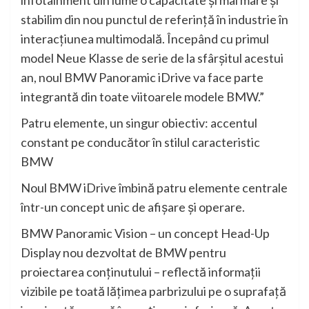
infotainment din lume o capacitate şi mai mare şi
stabilim din nou punctul de referinţă în industrie în
interacţiunea multimodală. Începând cu primul
model Neue Klasse de serie de la sfârşitul acestui
an, noul BMW Panoramic iDrive va face parte
integrantă din toate viitoarele modele BMW.”
Patru elemente, un singur obiectiv: accentul
constant pe conducător în stilul caracteristic
BMW
Noul BMW iDrive îmbină patru elemente centrale
într-un concept unic de afişare şi operare.
BMW Panoramic Vision – un concept Head-Up
Display nou dezvoltat de BMW pentru
proiectarea conţinutului – reflectă informaţii
vizibile pe toată lăţimea parbrizului pe o suprafaţă