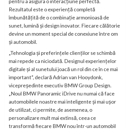
pentru a asigura o interacţiune perfectă.
Rezultatul este o experienţă completă
îmbunătăţită de o combinaţie armonioasă de
sunet, lumină şi design inovator. Fiecare călătorie
devine un moment special de conexiune între om
şi automobil.
„Tehnologia şi preferinţele clienţilor se schimbă
mai repede ca niciodată. Designul experienţelor
digitale şi al sunetului joacă un rol din ce în ce mai
important”, declară Adrian van Hooydonk,
vicepreşedinte executiv BMW Group Design.
„Noul BMW Panoramic iDrive nu numai că face
automobilele noastre mai inteligente şi mai uşor
de utilizat, ci permite, de asemenea, o
personalizare mult mai extinsă, ceea ce
transformă fiecare BMW nou într-un automobil