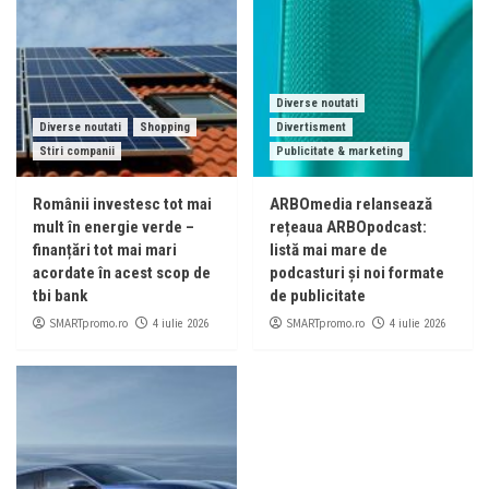
Diverse noutati
Diverse noutati
Shopping
Divertisment
Stiri companii
Publicitate & marketing
Românii investesc tot mai
ARBOmedia relansează
mult în energie verde –
rețeaua ARBOpodcast:
finanțări tot mai mari
listă mai mare de
acordate în acest scop de
podcasturi și noi formate
tbi bank
de publicitate
SMARTpromo.ro
SMARTpromo.ro
4 iulie 2026
4 iulie 2026