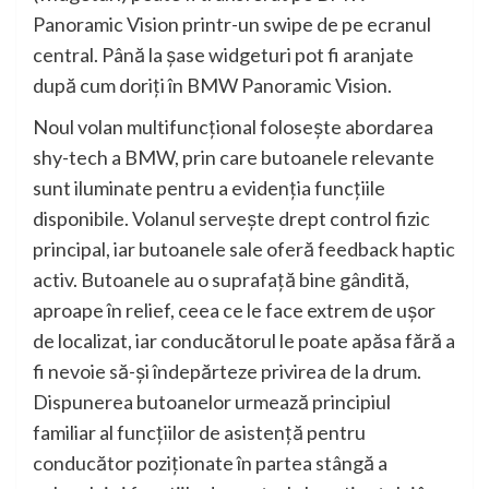
Panoramic Vision printr-un swipe de pe ecranul
central. Până la şase widgeturi pot fi aranjate
după cum doriţi în BMW Panoramic Vision.
Noul volan multifuncţional foloseşte abordarea
shy-tech a BMW, prin care butoanele relevante
sunt iluminate pentru a evidenţia funcţiile
disponibile. Volanul serveşte drept control fizic
principal, iar butoanele sale oferă feedback haptic
activ. Butoanele au o suprafaţă bine gândită,
aproape în relief, ceea ce le face extrem de uşor
de localizat, iar conducătorul le poate apăsa fără a
fi nevoie să-şi îndepărteze privirea de la drum.
Dispunerea butoanelor urmează principiul
familiar al funcţiilor de asistenţă pentru
conducător poziţionate în partea stângă a