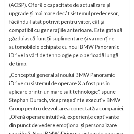
(AOSP). Oferă o capacitate de actualizare şi
upgrade şi mai mare decât sistemul predecesor,
făcându-l atât potrivit pentru viitor, cât şi
compatibil cu generaţiile anterioare. Este gata să
găzduiască funcţii suplimentare şi va menţine
automobilele echipate cu noul BMW Panoramic
iDrive la vârf de tehnologie pe o perioadă lungă
de timp.
„Conceptul general al noului BMW Panoramic
iDrive cu sistemul de operare X a fost pus în
aplicare printr-un mare salt tehnologic”, spune
Stephan Durach, vicepreşedinte executiv BMW
Group pentru dezvoltarea conectată a companiei.
„Oferă operare intuitivă, experienţe captivante
din punct de vedere emoţional şi personalizare
specifică. Noul BMW iDrive cu sistem de operare