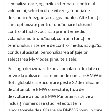
semnalizatoare, oglinzile exterioare, controlul
volumului, selectorul de viteze şi funcţia de
dezaburire/dezgheţare a geamurilor. Alte funcţii
sunt optimizate pentru funcţionare folosind
controlul tactil/vocal sau prin intermediul
volanului multifuncţional, cum ar fi funcţiile
telefonului, sistemele de control media, navigaţia,
condusul asistat, personalizarea afişajelor,
selectarea MyModes şi multe altele.
Pe lângă decizii bazate pe acumularea de date cu
privire la utilizarea sistemelor de operare BMW în
flota globală care acum are peste 22 de milioane
de automobile BMW conectate, faza de
dezvoltare a noului BMW Panoramic iDrive a
inclus şi numeroase studii efectuate în
laboratoarele de utilizare ale BMW Group, în care