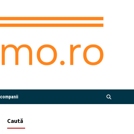
i companii
Caută