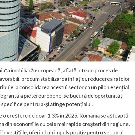
ața imobiliară europeană, aflată într-un proces de
vorabili, precum stabilizarea inflației, reducerea ratelor
tribuie la consolidarea acestui sector ca un pilon esențial
tegrantă a pieței europene, se bucură de oportunități
specifice pentru a-și atinge potențialul.
e o creștere de doar 1,3% în 2025, România se așteaptă
a din economiile cu cele mai rapide creșteri din regiune.
 investițiile, oferind un impuls pozitiv pentru sectorul