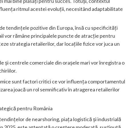
cei mai bine plasați pentru succes. Totuși, contextul
luența ritmul acestei evoluții, necesitând adaptabilitate
 tendințele pozitive din Europa, însă cu specificități
tail vor rămâne principalele puncte de atracție pentru
eze strategia retailerilor, dar locațiile fizice vor juca un
ale și centrele comerciale din orașele mari vor înregistra o
iriilor.
onomice sunt factori critici ce vor influența comportamentul
zarea joacă un rol semnificativ în atragerea retailerilor
strategică pentru România
tendințelor de nearshoring, piața logistică și industrială
 În 2025, este așteptată o creștere moderată, susținută