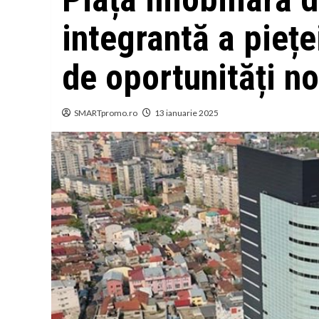
integrantă a pieț
de oportunități no
SMARTpromo.ro
13 ianuarie 2025