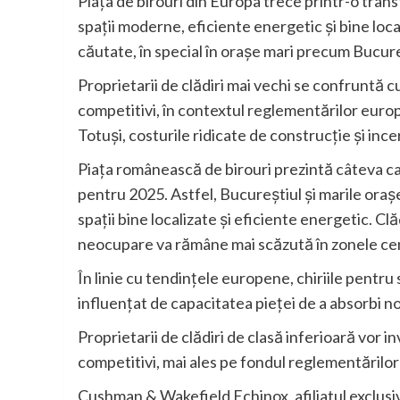
Piața de birouri din Europa trece printr-o tra
spații moderne, eficiente energetic și bine local
căutate, în special în orașe mari precum Bucure
Proprietarii de clădiri mai vechi se confruntă 
competitivi, în contextul reglementărilor europ
Totuși, costurile ridicate de construcție și inc
Piața românească de birouri prezintă câteva car
pentru 2025. Astfel, Bucureștiul și marile orașe
spații bine localizate și eficiente energetic. Cl
neocupare va rămâne mai scăzută în zonele cen
În linie cu tendințele europene, chiriile pentru
influențat de capacitatea pieței de a absorbi noi
Proprietarii de clădiri de clasă inferioară vor
competitivi, mai ales pe fondul reglementărilo
Cushman & Wakefield Echinox, afiliatul exclusi