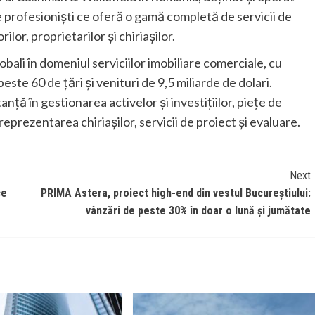
profesioniști ce oferă o gamă completă de servicii de
ilor, proprietarilor și chiriașilor.
bali în domeniul serviciilor imobiliare comerciale, cu
este 60 de țări și venituri de 9,5 miliarde de dolari.
anță în gestionarea activelor şi investițiilor, piețe de
 reprezentarea chiriașilor, servicii de proiect și evaluare.
Next
ce
PRIMA Astera, proiect high-end din vestul Bucureștiului:
vânzări de peste 30% în doar o lună și jumătate