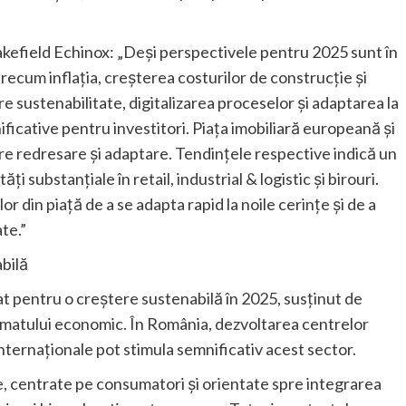
efield Echinox: „Deși perspectivele pentru 2025 sunt în
precum inflația, creșterea costurilor de construcție și
tre sustenabilitate, digitalizarea proceselor și adaptarea la
ificative pentru investitori. Piața imobiliară europeană și
pre redresare și adaptare. Tendințele respective indică un
 substanțiale în retail, industrial & logistic și birouri.
r din piață de a se adapta rapid la noile cerințe și de a
ate.”
abilă
nat pentru o creștere sustenabilă în 2025, susținut de
limatului economic. În România, dezvoltarea centrelor
ternaționale pot stimula semnificativ acest sector.
le, centrate pe consumatori și orientate spre integrarea