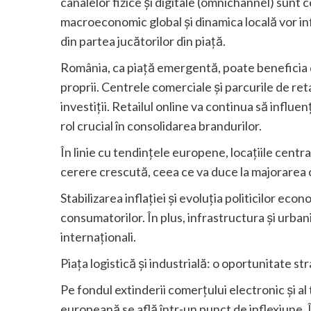
canalelor fizice și digitale (omnichannel) sunt 
macroeconomic global și dinamica locală vor inf
din partea jucătorilor din piață.
România, ca piață emergentă, poate beneficia de
proprii. Centrele comerciale și parcurile de re
investiții. Retailul online va continua să influenț
rol crucial în consolidarea brandurilor.
În linie cu tendințele europene, locațiile centr
cerere crescută, ceea ce va duce la majorarea ch
Stabilizarea inflației și evoluția politicilor ec
consumatorilor. În plus, infrastructura și urbani
internaționali.
Piața logistică și industrială: o oportunitate 
Pe fondul extinderii comerțului electronic și al 
europeană se află într-un punct de inflexiune.