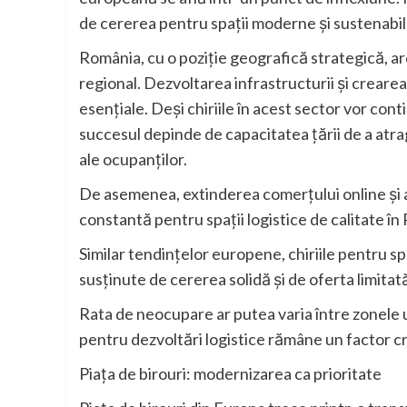
de cererea pentru spații moderne și sustenabil
România, cu o poziție geografică strategică, are
regional. Dezvoltarea infrastructurii și creare
esențiale. Deși chiriile în acest sector vor con
succesul depinde de capacitatea țării de a atrag
ale ocupanților.
De asemenea, extinderea comerțului online și a
constantă pentru spații logistice de calitate în
Similar tendințelor europene, chiriile pentru s
susținute de cererea solidă și de oferta limitată
Rata de neocupare ar putea varia între zonele ur
pentru dezvoltări logistice rămâne un factor cri
Piața de birouri: modernizarea ca prioritate