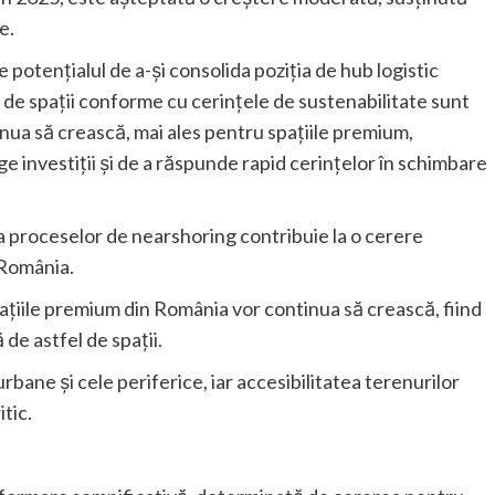
e.
 potențialul de a-și consolida poziția de hub logistic
a de spații conforme cu cerințele de sustenabilitate sunt
tinua să crească, mai ales pentru spațiile premium,
e investiții și de a răspunde rapid cerințelor în schimbare
 proceselor de nearshoring contribuie la o cerere
 România.
pațiile premium din România vor continua să crească, fiind
 de astfel de spații.
bane și cele periferice, iar accesibilitatea terenurilor
tic.