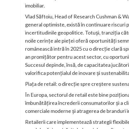
imobiliar.
Vlad Săftoiu, Head of Research Cushman & Wak
general optimiste, există în continuare riscuri 
incertitudinile geopolitice. Totuși, tranziția că
noile cerințe ale pieței oferă oportunități semn
românească intră în 2025 cu o direcție clară s
an promițător pentru acest sector, cu oportunități
Succesul depinde, însă, de capacitatea jucătorilo
valorifica potențialul de inovare și sustenabilit
Piața de retail: o direcție spre creștere susten
În Europa, sectorul de retail este bine pozițio
îmbunătățirea încrederii consumatorilor și a c
comerciale moderne și atragerea de branduri in
Retailerii care implementează strategii flexibi