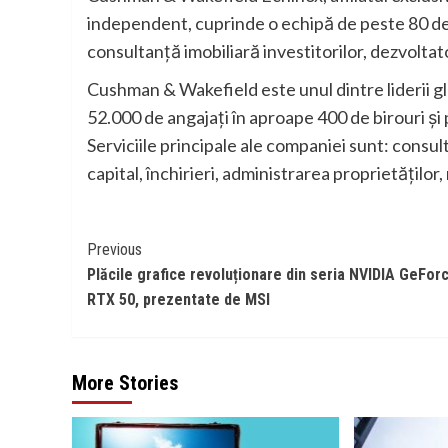
independent, cuprinde o echipă de peste 80 de 
consultanţă imobiliară investitorilor, dezvoltator
Cushman & Wakefield este unul dintre liderii glo
52.000 de angajați în aproape 400 de birouri și p
Serviciile principale ale companiei sunt: consult
capital, închirieri, administrarea proprietăților,
Continue
Previous
Plăcile grafice revoluționare din seria NVIDIA GeFor
Reading
RTX 50, prezentate de MSI
More Stories