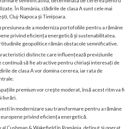
nsformare semnificativă, determinată de cererea pentru
izate. În România, clădirile de clasa A sunt cele mai
ști, Cluj-Napoca și Timișoara.
cu presiunea de a moderniza portofoliile pentru a rămâne
ene privind eficiența energetică și sustenabilitatea.
ertitudinile geopolitice rămân obstacole semnificative.
acteristici distincte care influențează previziunile
 continuă să fie atractive pentru chiriași interesați de
ădirile de clasa A vor domina cererea, iar rata de
trale.
 spațiile premium vor crește moderat, însă acest ritm va fi
 livrări.
 investi în modernizare sau transformare pentru a rămâne
r europene privind eficiența energetică.
v al Cushman & Wakefield în România, deținut și operat