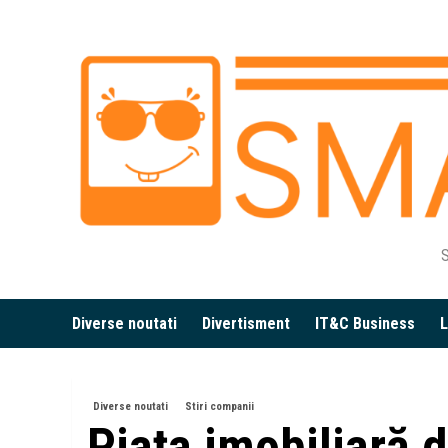
Skip
to
content
S
Diverse noutati
Divertisment
IT&C Business
L
Diverse noutati
Stiri companii
Piața imobiliară 