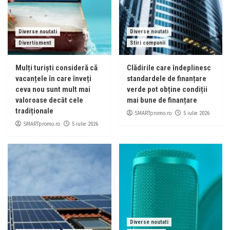
Diverse noutati
Diverse noutati
Divertisment
Stiri companii
Mulți turiști consideră că
Clădirile care îndeplinesc
vacanțele în care înveți
standardele de finanțare
ceva nou sunt mult mai
verde pot obține condiții
valoroase decât cele
mai bune de finanțare
tradiționale
SMARTpromo.ro
5 iulie 2026
SMARTpromo.ro
5 iulie 2026
Diverse noutati