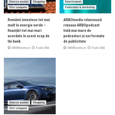
Diverse noutati
Shopping
Divertisment
Stiri companii
Publicitate & marketing
Românii investesc tot mai
ARBOmedia relansează
mult în energie verde –
rețeaua ARBOpodcast:
finanțări tot mai mari
listă mai mare de
acordate în acest scop de
podcasturi și noi formate
tbi bank
de publicitate
SMARTpromo.ro
SMARTpromo.ro
4 iulie 2026
4 iulie 2026
Diverse noutati
Shopping
Stiri companii