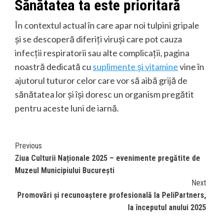
Sănătatea ta este prioritară
În contextul actual în care apar noi tulpini gripale
și se descoperă diferiți viruși care pot cauza
infecții respiratorii sau alte complicații, pagina
noastră dedicată cu
suplimente și vitamine
vine în
ajutorul tuturor celor care vor să aibă grijă de
sănătatea lor și își doresc un organism pregătit
pentru aceste luni de iarnă.
Continue
Previous
Ziua Culturii Naționale 2025 – evenimente pregătite de
Reading
Muzeul Municipiului București
Next
Promovări și recunoaștere profesională la PeliPartners,
la începutul anului 2025