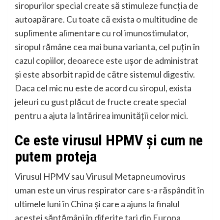
siropurilor special create să stimuleze funcția de
autoapărare. Cu toate că exista o multitudine de
suplimente alimentare cu rol imunostimulator,
siropul rămâne cea mai buna varianta, cel puțin în
cazul copiilor, deoarece este ușor de administrat
și este absorbit rapid de către sistemul digestiv.
Daca cel mic nu este de acord cu siropul, exista
jeleuri cu gust plăcut de fructe create special
pentru a ajuta la întărirea imunității celor mici.
Ce este virusul HPMV și cum ne
putem proteja
Virusul HPMV sau Virusul Metapneumovirus
uman este un virus respirator care s-a răspândit în
ultimele luni în China și care a ajuns la finalul
acestei săptămâni în diferite tari din Europa,