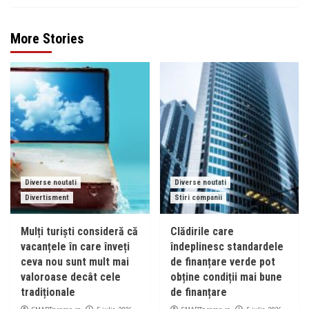
More Stories
Diverse noutati
Diverse noutati
Divertisment
Stiri companii
Mulți turiști consideră că
Clădirile care
vacanțele în care înveți
îndeplinesc standardele
ceva nou sunt mult mai
de finanțare verde pot
valoroase decât cele
obține condiții mai bune
tradiționale
de finanțare