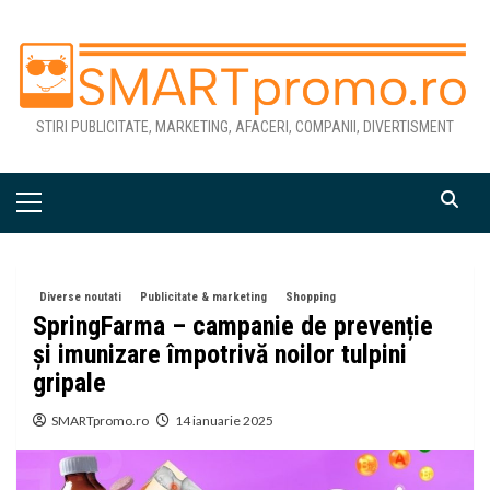
Skip
to
content
STIRI PUBLICITATE, MARKETING, AFACERI, COMPANII, DIVERTISMENT
Primary
Menu
Diverse noutati
Publicitate & marketing
Shopping
SpringFarma – campanie de prevenție
și imunizare împotrivă noilor tulpini
gripale
SMARTpromo.ro
14 ianuarie 2025