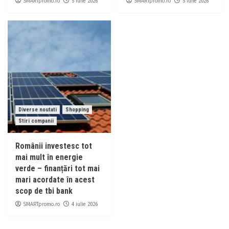
SMARTpromo.ro
SMARTpromo.ro
5 iulie 2026
5 iulie 2026
Diverse noutati
Shopping
Stiri companii
Românii investesc tot
mai mult în energie
verde – finanțări tot mai
mari acordate în acest
scop de tbi bank
SMARTpromo.ro
4 iulie 2026