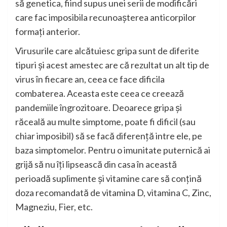
să genetica, fiind supus unei serii de modificări
care fac imposibila recunoașterea anticorpilor
formați anterior.
Virusurile care alcătuiesc gripa sunt de diferite
tipuri și acest amestec are că rezultat un alt tip de
virus în fiecare an, ceea ce face dificila
combaterea. Aceasta este ceea ce creează
pandemiile îngrozitoare. Deoarece gripa și
răceală au multe simptome, poate fi dificil (sau
chiar imposibil) să se facă diferență intre ele, pe
baza simptomelor. Pentru o imunitate puternică ai
grijă să nu îți lipsească din casa în această
perioadă suplimente și vitamine care să conțină
doza recomandată de vitamina D, vitamina C, Zinc,
Magneziu, Fier, etc.