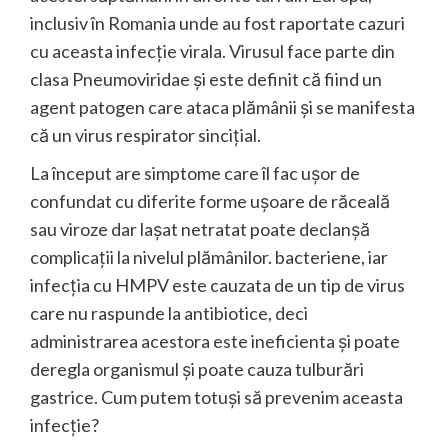
inclusiv în Romania unde au fost raportate cazuri
cu aceasta infecție virala. Virusul face parte din
clasa Pneumoviridae și este definit că fiind un
agent patogen care ataca plămânii și se manifesta
că un virus respirator sincițial.
La început are simptome care îl fac ușor de
confundat cu diferite forme ușoare de răceală
sau viroze dar lașat netratat poate declanșă
complicații la nivelul plămânilor. bacteriene, iar
infecția cu HMPV este cauzata de un tip de virus
care nu raspunde la antibiotice, deci
administrarea acestora este ineficienta și poate
deregla organismul și poate cauza tulburări
gastrice. Cum putem totuși să prevenim aceasta
infecție?