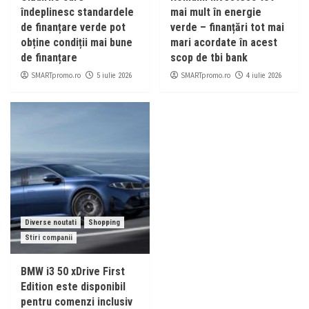
îndeplinesc standardele
mai mult în energie
de finanțare verde pot
verde – finanțări tot mai
obține condiții mai bune
mari acordate în acest
de finanțare
scop de tbi bank
SMARTpromo.ro
SMARTpromo.ro
5 iulie 2026
4 iulie 2026
Diverse noutati
Shopping
Stiri companii
BMW i3 50 xDrive First
Edition este disponibil
pentru comenzi inclusiv