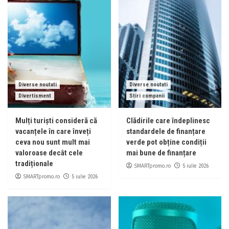
Diverse noutati
Diverse noutati
Divertisment
Stiri companii
Mulți turiști consideră că
Clădirile care îndeplinesc
vacanțele în care înveți
standardele de finanțare
ceva nou sunt mult mai
verde pot obține condiții
valoroase decât cele
mai bune de finanțare
tradiționale
SMARTpromo.ro
5 iulie 2026
SMARTpromo.ro
5 iulie 2026