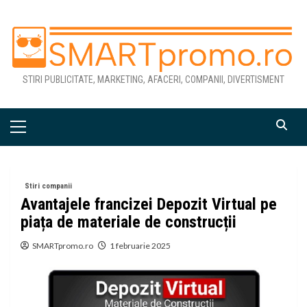
Skip
to
content
STIRI PUBLICITATE, MARKETING, AFACERI, COMPANII, DIVERTISMENT
Primary
Menu
Stiri companii
Avantajele francizei Depozit Virtual pe
piața de materiale de construcții
SMARTpromo.ro
1 februarie 2025