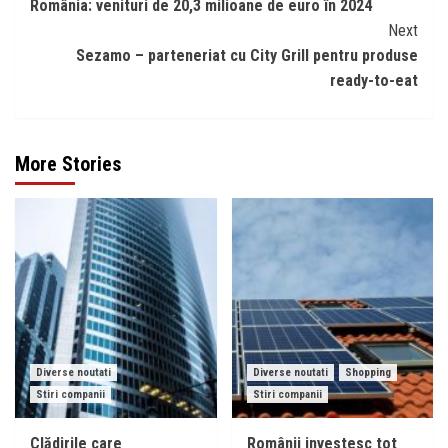
România: venituri de 20,3 milioane de euro în 2024
Next
Sezamo – parteneriat cu City Grill pentru produse
ready-to-eat
More Stories
Diverse noutati
Diverse noutati
Shopping
Stiri companii
Stiri companii
Clădirile care
Românii investesc tot