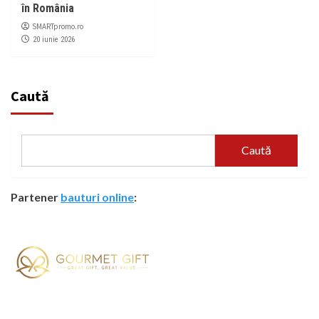
în România
SMARTpromo.ro
20 iunie 2026
Caută
Caută
Partener
bauturi online
: