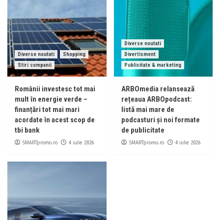
Diverse noutati
Diverse noutati
Shopping
Divertisment
Stiri companii
Publicitate & marketing
Românii investesc tot mai
ARBOmedia relansează
mult în energie verde –
rețeaua ARBOpodcast:
finanțări tot mai mari
listă mai mare de
acordate în acest scop de
podcasturi și noi formate
tbi bank
de publicitate
SMARTpromo.ro
SMARTpromo.ro
4 iulie 2026
4 iulie 2026