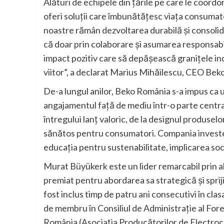
Alături de echipele din țările pe care le coor
oferi soluții care îmbunătățesc viața consumator
noastre rămân dezvoltarea durabilă și consolida
că doar prin colaborare și asumarea responsabi
impact pozitiv care să depășească granițele indu
viitor”, a declarat Marius Mihăilescu, CEO Bek
De-a lungul anilor, Beko România s-a impus ca 
angajamentul față de mediu într-o parte central
întregului lanț valoric, de la designul produselo
sănătos pentru consumatori. Compania investește
educația pentru sustenabilitate, implicarea so
Murat Büyükerk este un lider remarcabil prin abi
premiat pentru abordarea sa strategică și spriji
fost inclus timp de patru ani consecutivi în cl
de membru în Consiliul de Administrație al Fore
România (Asociația Producătorilor de Electrocasn