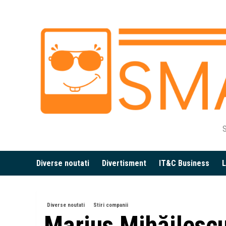
Skip
to
content
S
Diverse noutati
Divertisment
IT&C Business
L
Diverse noutati
Stiri companii
Marius Mihăilescu