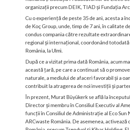
organizații precum DEIK, TIAD și Fundația Arc
Cu o experiență de peste 35 de ani, acesta a înc
de Koç Group, unde, timp de 7 ani, în calitate
condus compania către rezultate extraordinare, 
regional și internațional, coordonând totodată 
România, la Ulmi.
După ce a vizitat prima dată România, acum mai
această țară, pe care a continuat să o promov
naturale, a mediului de afaceri favorabil și a oam
contribuit la atragerea de noi investiții și par
În prezent, Murat Büyükerk se află la începutu
Director și membru în Consiliul Executiv al A
funcții în Consiliul de Administrație al Eco Su
ARCwaste România. De asemenea, activează ca 
România, precum Trendyol și Kibar Holding. El 