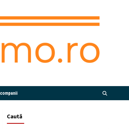
i companii
Caută