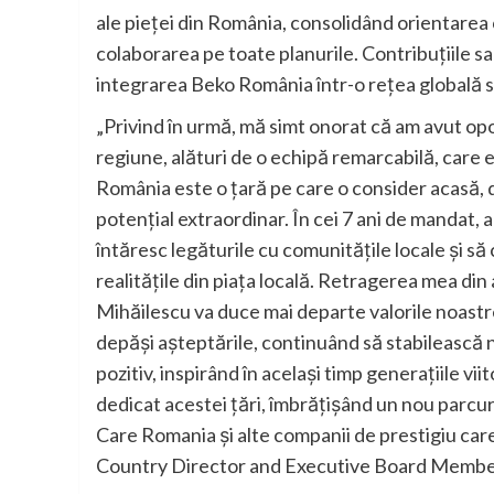
ale pieței din România, consolidând orientarea c
colaborarea pe toate planurile. Contribuțiile 
integrarea Beko România într-o rețea globală s
„Privind în urmă, mă simt onorat că am avut opo
regiune, alături de o echipă remarcabilă, care 
România este o țară pe care o consider acasă, d
potențial extraordinar. În cei 7 ani de mandat, 
întăresc legăturile cu comunitățile locale și să 
realitățile din piața locală. Retragerea mea di
Mihăilescu va duce mai departe valorile noastr
depăși așteptările, continuând să stabilească n
pozitiv, inspirând în același timp generațiile vi
dedicat acestei țări, îmbrățișând un nou parcu
Care Romania și alte companii de prestigiu car
Country Director and Executive Board Member