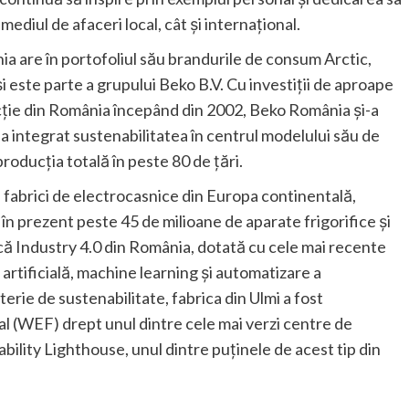
 mediul de afaceri local, cât și internațional.
ia are în portofoliul său brandurile de consum Arctic,
i este parte a grupului Beko B.V. Cu investiții de aproape
ucție din România începând din 2002, Beko România și-a
 a integrat sustenabilitatea în centrul modelului său de
oducția totală în peste 80 de țări.
fabrici de electrocasnice din Europa continentală,
în prezent peste 45 de milioane de aparate frigorifice și
ică Industry 4.0 din România, dotată cu cele mai recente
 artificială, machine learning și automatizare a
erie de sustenabilitate, fabrica din Ulmi a fost
(WEF) drept unul dintre cele mai verzi centre de
bility Lighthouse, unul dintre puținele de acest tip din