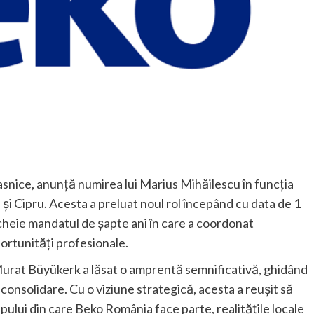
asnice, anunță numirea lui Marius Mihăilescu în funcția
 Cipru. Acesta a preluat noul rol începând cu data de 1
ncheie mandatul de șapte ani în care a coordonat
ortunități profesionale.
 Murat Büyükerk a lăsat o amprentă semnificativă, ghidând
onsolidare. Cu o viziune strategică, acesta a reușit să
pului din care Beko România face parte, realitățile locale