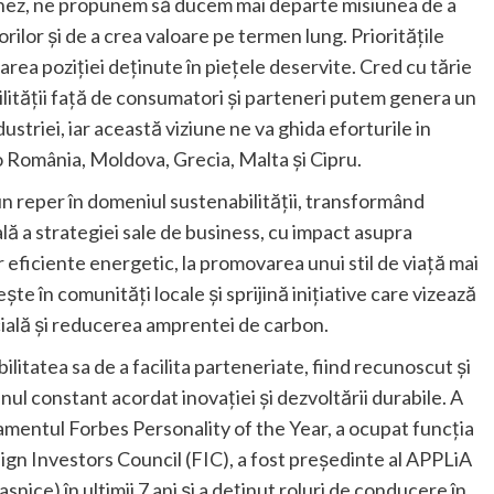
donez, ne propunem să ducem mai departe misiunea de a
ilor și de a crea valoare pe termen lung. Prioritățile
rea poziției deținute în piețele deservite. Cred cu tărie
lității față de consumatori și parteneri putem genera un
striei, iar această viziune ne va ghida eforturile in
o România, Moldova, Grecia, Malta și Cipru.
un reper în domeniul sustenabilității, transformând
ă a strategiei sale de business, cu impact asupra
r eficiente energetic, la promovarea unui stil de viață mai
 în comunități locale și sprijină inițiative care vizează
cială și reducerea amprentei de carbon.
litatea sa de a facilita parteneriate, fiind recunoscut și
nul constant acordat inovației și dezvoltării durabile. A
asamentul Forbes Personality of the Year, a ocupat funcția
ign Investors Council (FIC), a fost președinte al APPLiA
ice) în ultimii 7 ani și a deținut roluri de conducere în