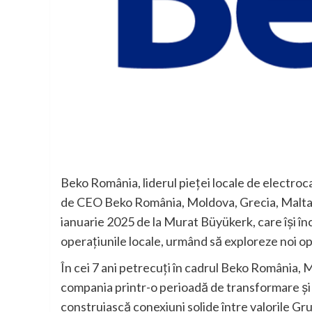
Beko România, liderul pieței locale de electroc
de CEO Beko România, Moldova, Grecia, Malta și
ianuarie 2025 de la Murat Büyükerk, care își î
operațiunile locale, urmând să exploreze noi op
În cei 7 ani petrecuți în cadrul Beko România,
compania printr-o perioadă de transformare și c
construiască conexiuni solide între valorile Gru