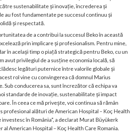
ătre sustenabilitate și inovație, încrederea și
sale au fost fundamentate pe succesul continuu și
olidă și respectată.
rtunitatea de a contribui la succesul Beko în această
excelează prin implicare și profesionalism. Pentru mine,
ar în același timp o piață strategică pentru Beko, cu un
am avut privilegiul de a susține economia locală, să
clădesc legături puternice între valorile globale și
n acest rol vine cu convingerea că domnul Marius
e. Sub conducerea sa, sunt încrezător că echipa va
oi standarde de inovație, sustenabilitate și impact
itoare. În ceea ce mă privește, voi continua să rămân
rs profesional alături de American Hospital – Koç Health
e investesc în România”, a declarat Murat Büyükerk
 al American Hospital – Koç Health Care Romania.