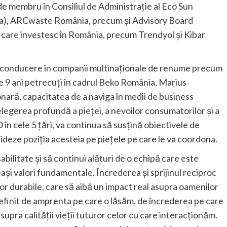
 de membru în Consiliul de Administrație al Eco Sun
ia), ARCwaste România, precum și Advisory Board
care investesc în România, precum Trendyol și Kibar
de conducere în companii multinaționale de renume precum
ste 9 ani petrecuți în cadrul Beko România, Marius
nară, capacitatea de a naviga în medii de business
legerea profundă a pieței, a nevoilor consumatorilor și a
 în cele 5 țări, va continua să susțină obiectivele de
ideze poziția acesteia pe piețele pe care le va coordona.
ilitate și să continui alături de o echipă care este
ași valori fundamentale. Încrederea și sprijinul reciproc
or durabile, care să aibă un impact real asupra oamenilor
definit de amprenta pe care o lăsăm, de încrederea pe care
supra calității vieții tuturor celor cu care interacționăm.