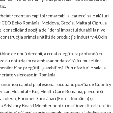
tic.
heiat recent un capitol remarcabil al carierei sale alături
 de CEO Beko România, Moldova, Grecia, Malta și Cipru, a
consolidând poziția de lider și impactul durabil la nivel
construcția primei unități de producție Industry 4.0 din
 bine de două decenii, a creat o legătura profundă cu
eze cu entuziasm ca ambasador datorită frumuseților
enilor bine pregătiți și ambițioși. Prin eforturile sale, a
teneriate valoroase în România.
l unui nou capitol profesional, ocupând poziția de Country
merican Hospital – Koç Health Care România, precum și
n Niculești, Euromec-Ciocănari (Entek România) și
Advisory Board Member pentru mari investitori turci în
continuă să inspire prin exemplul personal și dedicarea sa