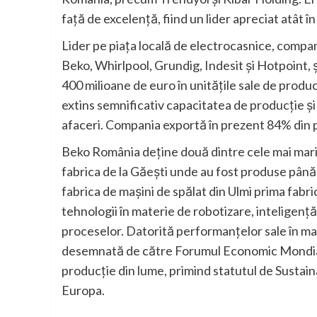
față de excelență, fiind un lider apreciat atât în
Lider pe piața locală de electrocasnice, compan
Beko, Whirlpool, Grundig, Indesit și Hotpoint, ș
400 milioane de euro în unitățile sale de prod
extins semnificativ capacitatea de producție și
afaceri. Compania exportă în prezent 84% din pr
Beko România deține două dintre cele mai mari 
fabrica de la Găești unde au fost produse până 
fabrica de mașini de spălat din Ulmi prima fabr
tehnologii în materie de robotizare, inteligență
proceselor. Datorită performanțelor sale în mat
desemnată de către Forumul Economic Mondial 
producție din lume, primind statutul de Sustaina
Europa.