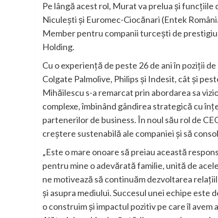
Pe lângă acest rol, Murat va prelua și funcțiile
Niculești și Euromec-Ciocănari (Entek Român
Member pentru companii turcești de prestigiu 
Holding.
Cu o experiență de peste 26 de ani în poziții 
Colgate Palmolive, Philips și Indesit, cât și pe
Mihăilescu s-a remarcat prin abordarea sa vizio
complexe, îmbinând gândirea strategică cu înțe
partenerilor de business. În noul său rol de CEO
creștere sustenabilă ale companiei și să consol
„Este o mare onoare să preiau această responsab
pentru mine o adevărată familie, unită de acele
ne motivează să continuăm dezvoltarea relațiil
și asupra mediului. Succesul unei echipe este 
o construim și impactul pozitiv pe care îl avem a