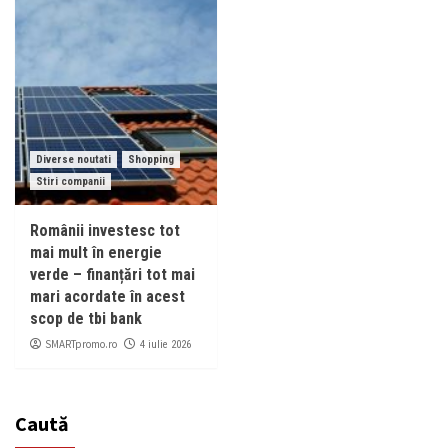
Diverse noutati
Shopping
Stiri companii
Românii investesc tot
mai mult în energie
verde – finanțări tot mai
mari acordate în acest
scop de tbi bank
SMARTpromo.ro
4 iulie 2026
Caută