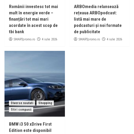
Românii investesc tot mai
ARBOmedia relansează
mult în energie verde –
rețeaua ARBOpodcast:
finanțări tot mai mari
listă mai mare de
acordate în acest scop de
podcasturi și noi formate
tbi bank
de publicitate
SMARTpromo.ro
SMARTpromo.ro
4 iulie 2026
4 iulie 2026
Diverse noutati
Shopping
Stiri companii
BMW i3 50 xDrive First
Edition este disponibil