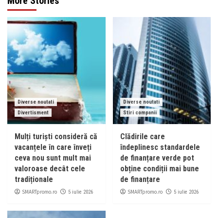
More Stories
Diverse noutati
Diverse noutati
Divertisment
Stiri companii
Mulți turiști consideră că
Clădirile care
vacanțele în care înveți
îndeplinesc standardele
ceva nou sunt mult mai
de finanțare verde pot
valoroase decât cele
obține condiții mai bune
tradiționale
de finanțare
SMARTpromo.ro
SMARTpromo.ro
5 iulie 2026
5 iulie 2026