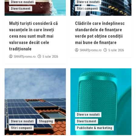
Diverse noutati
Diverse noutati
Divertisment
Stiri companii
Mulți turiști consideră că
Clădirile care îndeplinesc
vacanțele în care înveți
standardele de finanțare
ceva nou sunt mult mai
verde pot obține condiții
valoroase decât cele
mai bune de finanțare
tradiționale
SMARTpromo.ro
5 iulie 2026
SMARTpromo.ro
5 iulie 2026
Diverse noutati
Diverse noutati
Shopping
Divertisment
Stiri companii
Publicitate & marketing