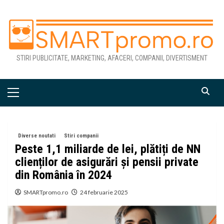
Skip
to
content
STIRI PUBLICITATE, MARKETING, AFACERI, COMPANII, DIVERTISMENT
Primary
Menu
Diverse noutati
Stiri companii
Peste 1,1 miliarde de lei, plătiți de NN
clienților de asigurări și pensii private
din România în 2024
SMARTpromo.ro
24 februarie 2025