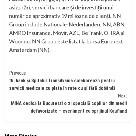
asigurări, servicii bancare și de investiţii unui
număr de aproximativ 19 milioane de clienţi. NN
Group include Nationale-Nederlanden, NN, ABN
AMRO Insurance, Movir, AZL, BeFrank, OHRA și
Woonnu. NN Group este listat la bursa Euronext
Amsterdam (NN).
Continue
Previous
tbi bank și Spitalul Transilvania colaborează pentru
Reading
servicii medicale cu plata în rate cu și fără dobândă
Next
MINA dedică la Bucuresti o zi specială copiilor din medii
defavorizate – eveniment cu sprijinul Kaufland