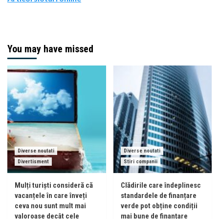
You may have missed
Diverse noutati
Diverse noutati
Divertisment
Stiri companii
Mulți turiști consideră că
Clădirile care îndeplinesc
vacanțele în care înveți
standardele de finanțare
ceva nou sunt mult mai
verde pot obține condiții
valoroase decât cele
mai bune de finanțare