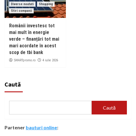
Diverse noutati
Shopping
Stiri companii
Românii investesc tot
mai mult în energie
verde – finanțări tot mai
mari acordate în acest
scop de tbi bank
SMARTpromo.ro
4 iulie 2026
Caută
Caută
Partener
bauturi online
: