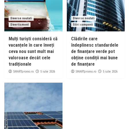
Diverse noutati
Diverse noutati
Divertisment
Stiri companii
Mulți turiști consideră că
Clădirile care
vacanțele în care înveți
îndeplinesc standardele
ceva nou sunt mult mai
de finanțare verde pot
valoroase decât cele
obține condiții mai bune
tradiționale
de finanțare
SMARTpromo.ro
SMARTpromo.ro
5 iulie 2026
5 iulie 2026