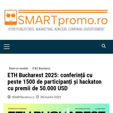
Skip
to
content
STIRI PUBLICITATE, MARKETING, AFACERI, COMPANII, DIVERTISMENT
Primary
Menu
Diverse noutati
IT&C Business
ETH Bucharest 2025: conferință cu
peste 1500 de participanți și hackaton
cu premii de 50.000 USD
SMARTpromo.ro
28 martie 2025