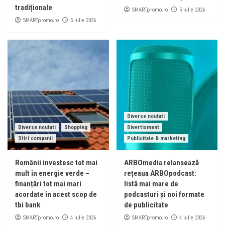
tradiționale
SMARTpromo.ro
5 iulie 2026
SMARTpromo.ro
5 iulie 2026
Diverse noutati
Diverse noutati
Shopping
Divertisment
Stiri companii
Publicitate & marketing
Românii investesc tot mai
ARBOmedia relansează
mult în energie verde –
rețeaua ARBOpodcast:
finanțări tot mai mari
listă mai mare de
acordate în acest scop de
podcasturi și noi formate
tbi bank
de publicitate
SMARTpromo.ro
SMARTpromo.ro
4 iulie 2026
4 iulie 2026