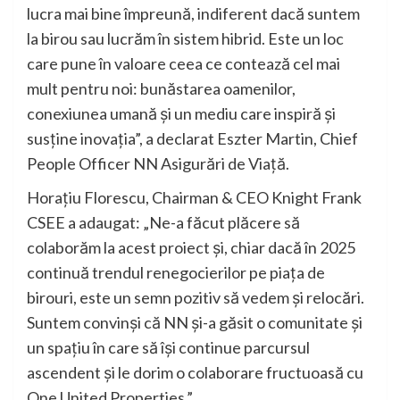
lucra mai bine împreună, indiferent dacă suntem
la birou sau lucrăm în sistem hibrid. Este un loc
care pune în valoare ceea ce contează cel mai
mult pentru noi: bunăstarea oamenilor,
conexiunea umană și un mediu care inspiră și
susține inovația”, a declarat Eszter Martin, Chief
People Officer NN Asigurări de Viață.
Horațiu Florescu, Chairman & CEO Knight Frank
CSEE a adaugat: „Ne-a făcut plăcere să
colaborăm la acest proiect și, chiar dacă în 2025
continuă trendul renegocierilor pe piața de
birouri, este un semn pozitiv să vedem și relocări.
Suntem convinși că NN și-a găsit o comunitate și
un spațiu în care să își continue parcursul
ascendent și le dorim o colaborare fructuoasă cu
One United Properties.”