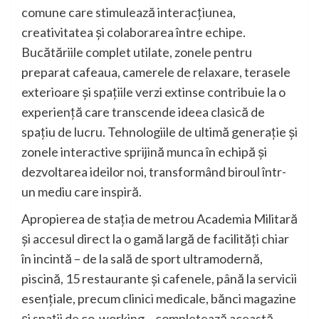
comune care stimulează interacțiunea,
creativitatea și colaborarea între echipe.
Bucătăriile complet utilate, zonele pentru
preparat cafeaua, camerele de relaxare, terasele
exterioare și spațiile verzi extinse contribuie la o
experiență care transcende ideea clasică de
spațiu de lucru. Tehnologiile de ultimă generație și
zonele interactive sprijină munca în echipă și
dezvoltarea ideilor noi, transformând biroul într-
un mediu care inspiră.
Apropierea de stația de metrou Academia Militară
și accesul direct la o gamă largă de facilități chiar
în incintă – de la sală de sport ultramodernă,
piscină, 15 restaurante și cafenele, până la servicii
esențiale, precum clinici medicale, bănci magazine
și spații de co-working – completează această