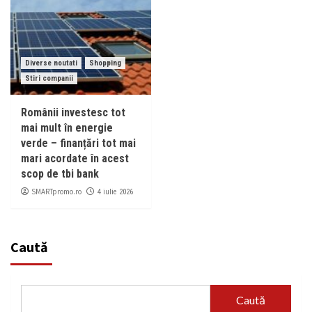
Diverse noutati
Shopping
Stiri companii
Românii investesc tot
mai mult în energie
verde – finanțări tot mai
mari acordate în acest
scop de tbi bank
SMARTpromo.ro
4 iulie 2026
Caută
Caută