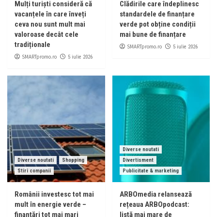
Mulți turiști consideră că
Clădirile care îndeplinesc
vacanțele în care înveți
standardele de finanțare
ceva nou sunt mult mai
verde pot obține condiții
valoroase decât cele
mai bune de finanțare
tradiționale
SMARTpromo.ro
5 iulie 2026
SMARTpromo.ro
5 iulie 2026
Diverse noutati
Diverse noutati
Shopping
Divertisment
Stiri companii
Publicitate & marketing
Românii investesc tot mai
ARBOmedia relansează
mult în energie verde –
rețeaua ARBOpodcast:
finanțări tot mai mari
listă mai mare de