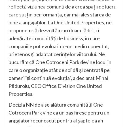
reflectă viziunea comună de a crea spații de lucru
care susțin performanța, dar mai ales starea de
bine a angajaților. La One United Properties, ne
propunem să dezvoltăm nu doar clădiri, ci
adevărate comunități de business, în care
companiile pot evolua într-un mediu conectat,
prietenos și adaptat cerințelor viitorului. Ne
bucurăm că One Cotroceni Park devine locul în
care o organizație atât de solidă și centrată pe
oameni își continuă evoluția”, a declarat Mihai
Păduroiu, CEO Office Division One United
Properties.
Decizia NN de a se alătura comunității One
Cotroceni Park vine ca un pas firesc pentru un
angajator recunoscut pentru al șaptelea an