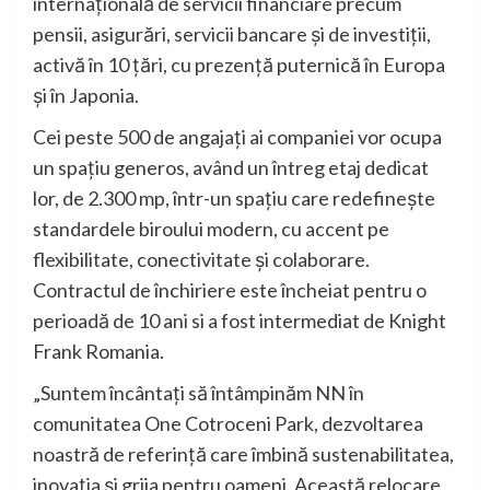
internațională de servicii financiare precum
pensii, asigurări, servicii bancare și de investiţii,
activă în 10 țări, cu prezenţă puternică în Europa
și în Japonia.
Cei peste 500 de angajați ai companiei vor ocupa
un spațiu generos, având un întreg etaj dedicat
lor, de 2.300 mp, într-un spațiu care redefinește
standardele biroului modern, cu accent pe
flexibilitate, conectivitate și colaborare.
Contractul de închiriere este încheiat pentru o
perioadă de 10 ani si a fost intermediat de Knight
Frank Romania.
„Suntem încântați să întâmpinăm NN în
comunitatea One Cotroceni Park, dezvoltarea
noastră de referință care îmbină sustenabilitatea,
inovația și grija pentru oameni. Această relocare