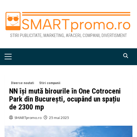
Skip
to
content
STIRI PUBLICITATE, MARKETING, AFACERI, COMPANII, DIVERTISMENT
Primary
Menu
Diverse noutati
Stiri companii
NN își mută birourile în One Cotroceni
Park din București, ocupând un spațiu
de 2300 mp
SMARTpromo.ro
25 mai 2025