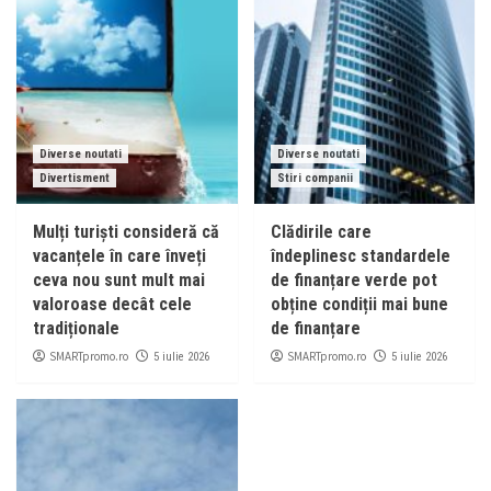
Diverse noutati
Diverse noutati
Divertisment
Stiri companii
Mulți turiști consideră că
Clădirile care
vacanțele în care înveți
îndeplinesc standardele
ceva nou sunt mult mai
de finanțare verde pot
valoroase decât cele
obține condiții mai bune
tradiționale
de finanțare
SMARTpromo.ro
SMARTpromo.ro
5 iulie 2026
5 iulie 2026