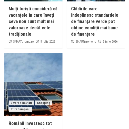
Mulți turiști consideră că
Clădirile care
vacanțele în care înveți
îndeplinesc standardele
ceva nou sunt mult mai
de finanțare verde pot
valoroase decât cele
obține condiții mai bune
tradiționale
de finanțare
SMARTpromo.ro
SMARTpromo.ro
5 iulie 2026
5 iulie 2026
Diverse noutati
Shopping
Stiri companii
Românii investesc tot