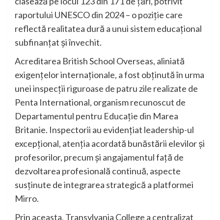
clasează pe locul 123 din 171 de țări, potrivit
raportului UNESCO din 2024 – o poziție care
reflectă realitatea dură a unui sistem educațional
subfinanțat și învechit.
Acreditarea British School Overseas, aliniată
exigențelor internaționale, a fost obținută în urma
unei inspecții riguroase de patru zile realizate de
Penta International, organism recunoscut de
Departamentul pentru Educație din Marea
Britanie. Inspectorii au evidențiat leadership-ul
excepțional, atenția acordată bunăstării elevilor și
profesorilor, precum și angajamentul față de
dezvoltarea profesională continuă, aspecte
susținute de integrarea strategică a platformei
Mirro.
Prin aceasta, Transylvania College a centralizat