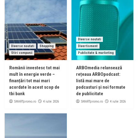
Diverse noutati
Diverse noutati
Shopping
Divertisment
Stiri companii
Publicitate & marketing
Românii investesc tot mai
ARBOmedia relansează
mult în energie verde –
rețeaua ARBOpodcast:
finanțări tot mai mari
listă mai mare de
acordate în acest scop de
podcasturi și noi formate
tbi bank
de publicitate
SMARTpromo.ro
SMARTpromo.ro
4 iulie 2026
4 iulie 2026