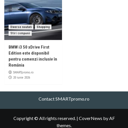
Diverse noutati
Shopping
Stiri companii
BMW i3 50 xDrive First
Edition este disponibil
pentru comenzi inclusiv în
România
SMARTpromo.ro
20 iunie 2026
Contact SMARTpromo.ro
Copyright © All rights reserved.
|
CoverNews
by AF
themes.