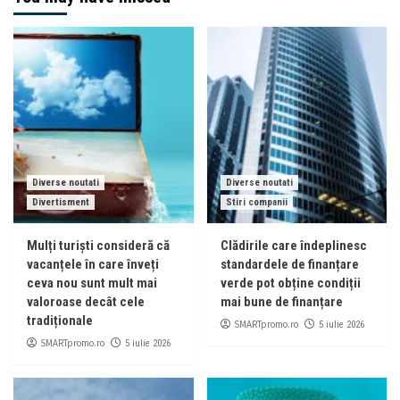
Diverse noutati
Diverse noutati
Divertisment
Stiri companii
Mulți turiști consideră că
Clădirile care îndeplinesc
vacanțele în care înveți
standardele de finanțare
ceva nou sunt mult mai
verde pot obține condiții
valoroase decât cele
mai bune de finanțare
tradiționale
SMARTpromo.ro
5 iulie 2026
SMARTpromo.ro
5 iulie 2026