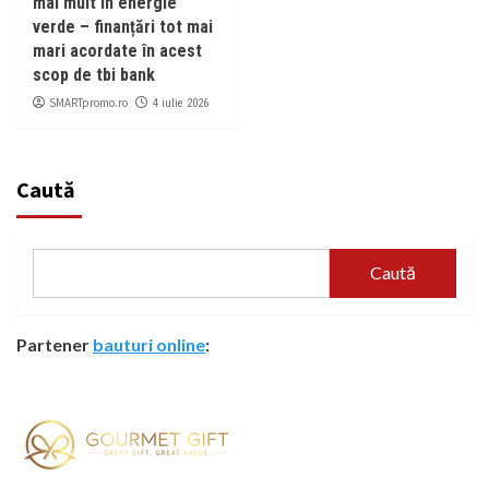
mai mult în energie
verde – finanțări tot mai
mari acordate în acest
scop de tbi bank
SMARTpromo.ro
4 iulie 2026
Caută
Caută
Partener
bauturi online
: