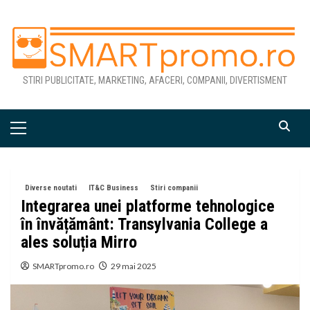
Skip
to
content
STIRI PUBLICITATE, MARKETING, AFACERI, COMPANII, DIVERTISMENT
Primary
Menu
Diverse noutati
IT&C Business
Stiri companii
Integrarea unei platforme tehnologice
în învățământ: Transylvania College a
ales soluția Mirro
SMARTpromo.ro
29 mai 2025