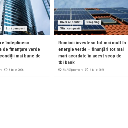
Diverse noutati
Shopping
i
Stiri companii
Stiri companii
are îndeplinesc
Românii investesc tot mai mult în
e de finanțare verde
energie verde – finanțări tot mai
condiții mai bune de
mari acordate în acest scop de
tbi bank
ro
SMARTpromo.ro
5 iulie 2026
4 iulie 2026