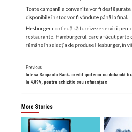
Toate campaniile convenite vor fi desfășurate p
disponibile în stoc vor fi vândute până la final.
Hesburger continuă să furnizeze servicii pentru 
restaurante. Hamburgerul, care a făcut parte 
rămâne în selecția de produse Hesburger, în vii
Continue
Previous
Intesa Sanpaolo Bank: credit ipotecar cu dobândă fix
Reading
la 4,89%, pentru achiziție sau refinanțare
More Stories