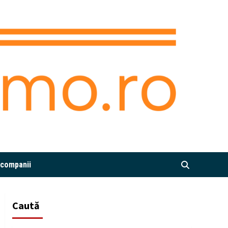
i companii
Caută