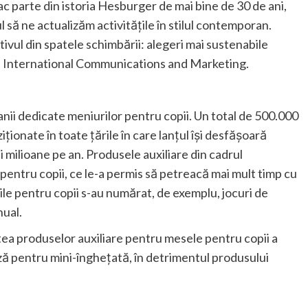
ac parte din istoria Hesburger de mai bine de 30 de ani,
să ne actualizăm activitățile în stilul contemporan.
ivul din spatele schimbării: alegeri mai sustenabile
 of International Communications and Marketing.
ii dedicate meniurilor pentru copii. Un total de 500.000
ționate în toate țările în care lanțul își desfășoară
 milioane pe an. Produsele auxiliare din cadrul
 pentru copii, ce le-a permis să petreacă mai mult timp cu
ile pentru copii s-au numărat, de exemplu, jocuri de
nual.
ea produselor auxiliare pentru mesele pentru copii a
tează pentru mini-înghețată, în detrimentul produsului