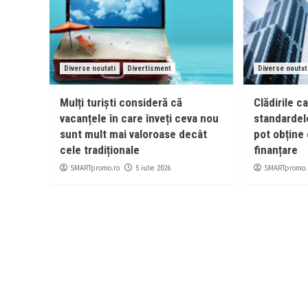
Diverse noutati
Divertisment
Diverse noutat
Mulți turiști consideră că
Clădirile c
vacanțele în care înveți ceva nou
standardel
sunt mult mai valoroase decât
pot obține 
cele tradiționale
finanțare
SMARTpromo.ro
SMARTpromo.
5 iulie 2026