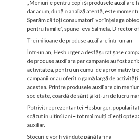
„Meniurile pentru copii și produsele auxiliare f
dar acum, după o analiză atentă, este momentul 
Sperăm că toți consumatorii vor înțelege obiect
pentru familie”, spune Ieva Salmela, Director
Trei milioane de produse auxiliare într-un an
Într-un an, Hesburger a desfășurat șase campan
de produse auxiliare per campanie au fost achizi
activitatea, pentru un cumul de aproximativ trei
campaniilor au oferit o gamă largă de activități
acestea. Printre produsele auxiliare din meniur
societate, coardă de sărit și kit-uri de lucru ma
Potrivit reprezentantei Hesburger, popularitat
scăzut în ultimii ani – tot mai mulți clienți op
auxiliar.
Stocurile vor fi vândute până la final