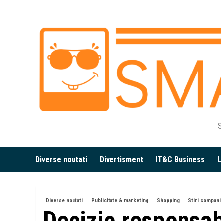
Skip
to
content
S
Diverse noutati
Divertisment
IT&C Business
L
Diverse noutati
Publicitate & marketing
Shopping
Stiri compani
Decizie responsab