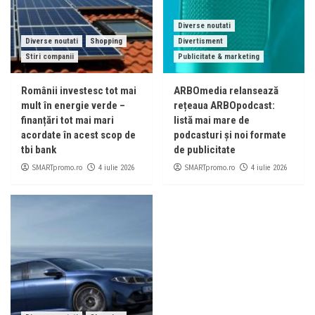
Diverse noutati
Diverse noutati
Shopping
Divertisment
Stiri companii
Publicitate & marketing
Românii investesc tot mai
ARBOmedia relansează
mult în energie verde –
rețeaua ARBOpodcast:
finanțări tot mai mari
listă mai mare de
acordate în acest scop de
podcasturi și noi formate
tbi bank
de publicitate
SMARTpromo.ro
SMARTpromo.ro
4 iulie 2026
4 iulie 2026