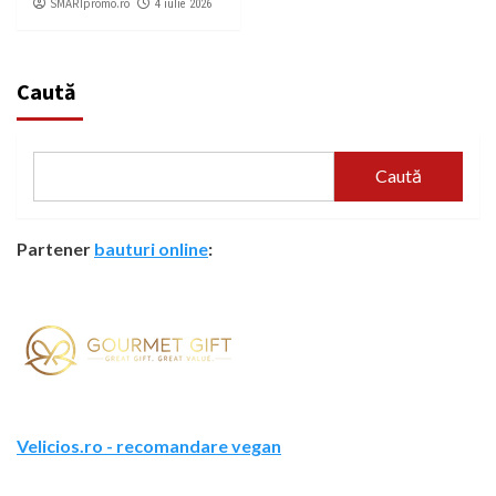
SMARTpromo.ro
4 iulie 2026
Caută
Caută
Partener
bauturi online
:
Velicios.ro - recomandare vegan