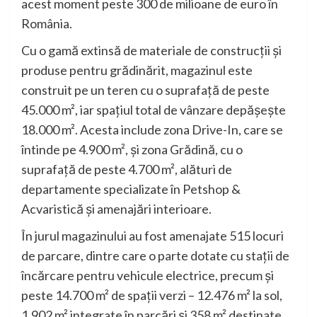
acest moment peste 300 de milioane de euro în
România.
Cu o gamă extinsă de materiale de construcții și
produse pentru grădinărit, magazinul este
construit pe un teren cu o suprafață de peste
45.000 m², iar spațiul total de vânzare depășește
18.000 m². Acesta include zona Drive-In, care se
întinde pe 4.900 m², și zona Grădină, cu o
suprafață de peste 4.700 m², alături de
departamente specializate în Petshop &
Acvaristică și amenajări interioare.
În jurul magazinului au fost amenajate 515 locuri
de parcare, dintre care o parte dotate cu stații de
încărcare pentru vehicule electrice, precum și
peste 14.700 m² de spații verzi – 12.476 m² la sol,
1.902 m² integrate în parcări și 358 m² destinate