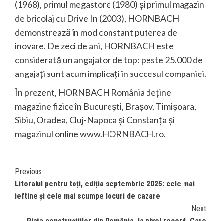
(1968), primul megastore (1980) și primul magazin
de bricolaj cu Drive In (2003), HORNBACH
demonstrează în mod constant puterea de
inovare. De zeci de ani, HORNBACH este
considerată un angajator de top: peste 25.000 de
angajați sunt acum implicați în succesul companiei.
În prezent, HORNBACH România deține
magazine fizice în București, Brașov, Timișoara,
Sibiu, Oradea, Cluj-Napoca și Constanța și
magazinul online www.HORNBACH.ro.
Continue
Previous
Litoralul pentru toți, ediția septembrie 2025: cele mai
Reading
ieftine și cele mai scumpe locuri de cazare
Next
Piața construcțiilor din România, la nivel record. Care