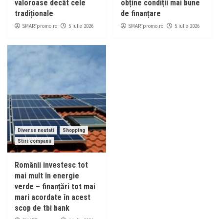
valoroase decât cele
obține condiții mai bune
tradiționale
de finanțare
SMARTpromo.ro
SMARTpromo.ro
5 iulie 2026
5 iulie 2026
Diverse noutati
Shopping
Stiri companii
Românii investesc tot
mai mult în energie
verde – finanțări tot mai
mari acordate în acest
scop de tbi bank