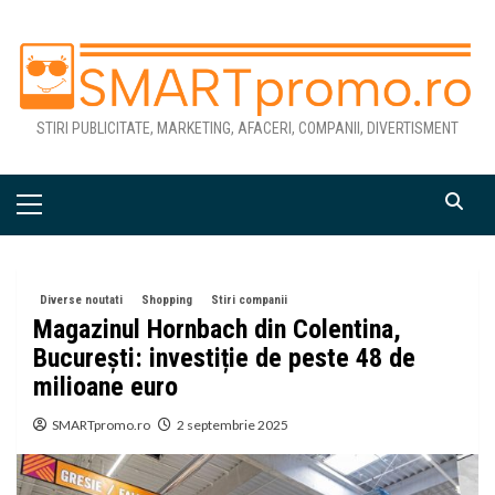
Skip
to
content
STIRI PUBLICITATE, MARKETING, AFACERI, COMPANII, DIVERTISMENT
Primary
Menu
Diverse noutati
Shopping
Stiri companii
Magazinul Hornbach din Colentina,
București: investiție de peste 48 de
milioane euro
SMARTpromo.ro
2 septembrie 2025