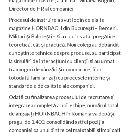
magazinele noastre”, a afirmat Mihaela Boghiu,
Director de HR al companiei.
Procesul de instruire a avut loc în celelalte
magazine HORNBACH din București – Berceni,
Militari și Balotești – și a cuprins atât pregătire
teoretică, cât și practică. Noii colegi au dobândit
cunoștințe tehnice despre produse, au participat
la simulări de interacțiuni cu clienții și au urmat
traininguri de vânzări și comunicare, fiind
totodată familiarizați cu procesele interne și
standardele de calitate ale companiei.
Odată cu finalizarea procesului de recrutare și
integrarea completă a noii echipe, numărul total
de angajați HORNBACH în România va depăși
pragul de 1.400, consolidând astfel poziția
companiei ca unul dintre cei mai stabili și implicați