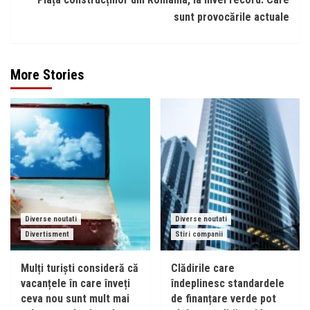
sunt provocările actuale
More Stories
Diverse noutati
Diverse noutati
Divertisment
Stiri companii
Mulți turiști consideră că
Clădirile care
vacanțele în care înveți
îndeplinesc standardele
ceva nou sunt mult mai
de finanțare verde pot