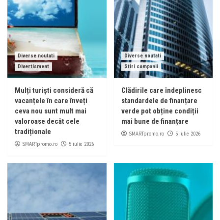
Diverse noutati
Diverse noutati
Divertisment
Stiri companii
Mulți turiști consideră că
Clădirile care îndeplinesc
vacanțele în care înveți
standardele de finanțare
ceva nou sunt mult mai
verde pot obține condiții
valoroase decât cele
mai bune de finanțare
tradiționale
SMARTpromo.ro
5 iulie 2026
SMARTpromo.ro
5 iulie 2026