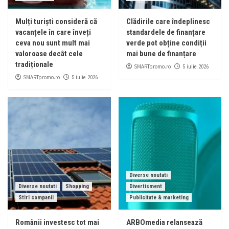
Mulți turiști consideră că
Clădirile care îndeplinesc
vacanțele în care înveți
standardele de finanțare
ceva nou sunt mult mai
verde pot obține condiții
valoroase decât cele
mai bune de finanțare
tradiționale
SMARTpromo.ro
5 iulie 2026
SMARTpromo.ro
5 iulie 2026
Diverse noutati
Diverse noutati
Shopping
Divertisment
Stiri companii
Publicitate & marketing
Românii investesc tot mai
ARBOmedia relansează