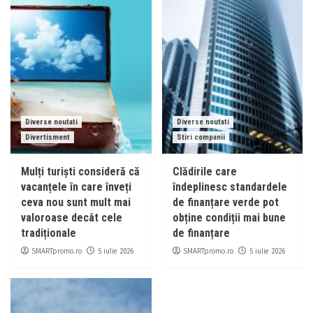
Diverse noutati
Diverse noutati
Divertisment
Stiri companii
Mulți turiști consideră că
Clădirile care
vacanțele în care înveți
îndeplinesc standardele
ceva nou sunt mult mai
de finanțare verde pot
valoroase decât cele
obține condiții mai bune
tradiționale
de finanțare
SMARTpromo.ro
SMARTpromo.ro
5 iulie 2026
5 iulie 2026