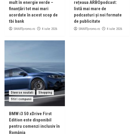
mult în energie verde –
rețeaua ARBOpodcast:
finanțări tot mai mari
listă mai mare de
acordate în acest scop de
podcasturi și noi formate
tbi bank
de publicitate
SMARTpromo.ro
SMARTpromo.ro
4 iulie 2026
4 iulie 2026
Diverse noutati
Shopping
Stiri companii
BMW i3 50 xDrive First
Edition este disponibil
pentru comenzi inclusiv în
România