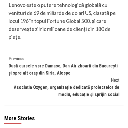
Lenovo este o putere tehnologică globală cu
venituri de 69 de miliarde de dolari US, clasată pe
locul 196 în topul Fortune Global 500, și care
deservește zilnic milioane de clienți din 180 de
piețe.
Continue
Previous
După cursele spre Damasc, Dan Air zboară din București
Reading
și spre alt oraș din Siria, Aleppo
Next
Asociația Oxygen, organizație dedicată proiectelor de
mediu, educație și sprijin social
More Stories