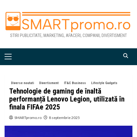
Skip
to
content
STIRI PUBLICITATE, MARKETING, AFACERI, COMPANII, DIVERTISMENT
Primary
Menu
Diverse noutati
Divertisment
IT&C Business
Lifestyle Gadgets
Tehnologie de gaming de înaltă
performanță Lenovo Legion, utilizată în
finala FIFAe 2025
SMARTpromo.ro
8 septembrie 2025