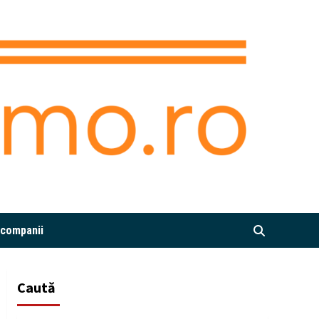
i companii
Caută