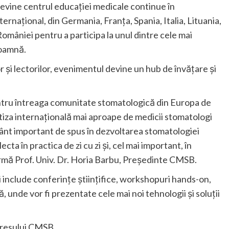
vine centrul educației medicale continue în
rnațional, din Germania, Franța, Spania, Italia, Lituania,
a României pentru a participa la unul dintre cele mai
toamnă.
or și lectorilor, evenimentul devine un hub de învățare și
tru întreaga comunitate stomatologică din Europa de
iza internațională mai aproape de medicii stomatologi
vânt important de spus în dezvoltarea stomatologiei
ta în practica de zi cu zi și, cel mai important, în
 afirmă Prof. Univ. Dr. Horia Barbu, Președinte CMSB.
include conferințe științifice, workshopuri hands-on,
, unde vor fi prezentate cele mai noi tehnologii și soluții
ngresului CMSB