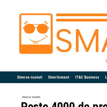
Skip
to
content
S
Diverse noutati
Divertisment
IT&C Business
L
Diverse noutati
Peste 4000 de prof