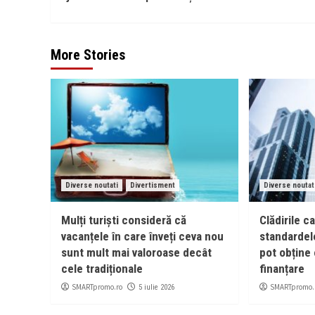
More Stories
Diverse noutati
Divertisment
Diverse noutat
Mulți turiști consideră că
Clădirile c
vacanțele în care înveți ceva nou
standardel
sunt mult mai valoroase decât
pot obține 
cele tradiționale
finanțare
SMARTpromo.ro
SMARTpromo.
5 iulie 2026