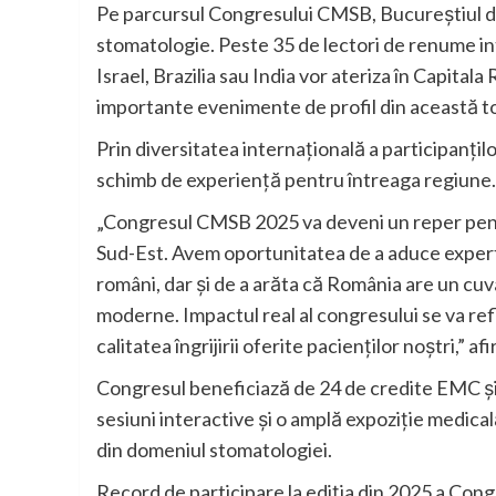
Pe parcursul Congresului CMSB, Bucureștiul de
stomatologie. Peste 35 de lectori de renume inte
Israel, Brazilia sau India vor ateriza în Capital
importante evenimente de profil din această 
Prin diversitatea internațională a participanțil
schimb de experiență pentru întreaga regiune.
„Congresul CMSB 2025 va deveni un reper pen
Sud-Est. Avem oportunitatea de a aduce expert
români, dar și de a arăta că România are un cu
moderne. Impactul real al congresului se va reflec
calitatea îngrijirii oferite pacienților noștri,”
Congresul beneficiază de 24 de credite EMC și 
sesiuni interactive și o amplă expoziție medicală
din domeniul stomatologiei.
Record de participare la ediția din 2025 a Co