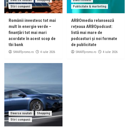
Diverse noutati
Shopping
Divertisment
Stiri companii
Publicitate & marketing
Românii investesc tot mai
ARBOmedia relansează
mult în energie verde –
rețeaua ARBOpodcast:
finanțări tot mai mari
listă mai mare de
acordate în acest scop de
podcasturi și noi formate
tbi bank
de publicitate
SMARTpromo.ro
SMARTpromo.ro
4 iulie 2026
4 iulie 2026
Diverse noutati
Shopping
Stiri companii