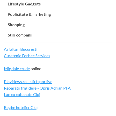
Lifestyle Gadgets
Publicitate & marketing
Shopping
Stiri companii
Asfaltari Bucuresti
Curatenie Forbec Services
Migdale crude
online
PlayNews.ro - stiri sportive
Reparatii frigidere - Opris Adrian PFA
Lac cu cabanute Cluj
Regim hotelier Cluj