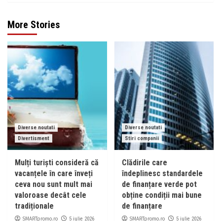
More Stories
Diverse noutati
Diverse noutati
Divertisment
Stiri companii
Mulți turiști consideră că
Clădirile care
vacanțele în care înveți
îndeplinesc standardele
ceva nou sunt mult mai
de finanțare verde pot
valoroase decât cele
obține condiții mai bune
tradiționale
de finanțare
SMARTpromo.ro
SMARTpromo.ro
5 iulie 2026
5 iulie 2026