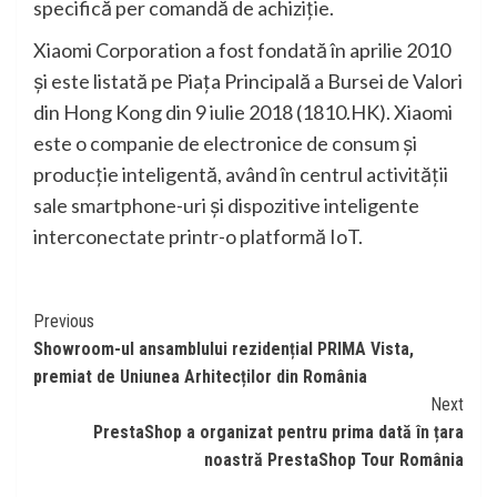
specifică per comandă de achiziție.
Xiaomi Corporation a fost fondată în aprilie 2010
și este listată pe Piața Principală a Bursei de Valori
din Hong Kong din 9 iulie 2018 (1810.HK). Xiaomi
este o companie de electronice de consum și
producție inteligentă, având în centrul activității
sale smartphone-uri și dispozitive inteligente
interconectate printr-o platformă IoT.
Continue
Previous
Showroom-ul ansamblului rezidențial PRIMA Vista,
Reading
premiat de Uniunea Arhitecților din România
Next
PrestaShop a organizat pentru prima dată în țara
noastră PrestaShop Tour România