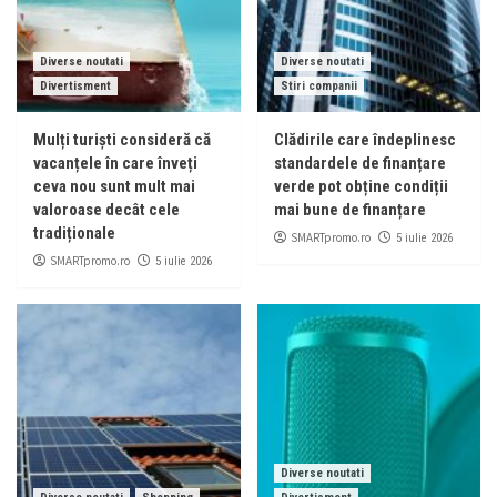
Diverse noutati
Diverse noutati
Divertisment
Stiri companii
Mulți turiști consideră că
Clădirile care îndeplinesc
vacanțele în care înveți
standardele de finanțare
ceva nou sunt mult mai
verde pot obține condiții
valoroase decât cele
mai bune de finanțare
tradiționale
SMARTpromo.ro
5 iulie 2026
SMARTpromo.ro
5 iulie 2026
Diverse noutati