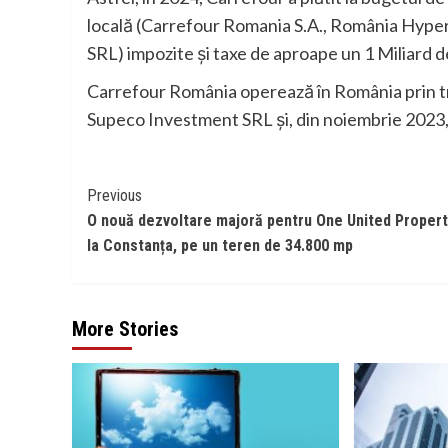
locală (Carrefour Romania S.A., România Hype
SRL) impozite și taxe de aproape un 1 Miliard d
Carrefour România operează în România prin tre
Supeco Investment SRL și, din noiembrie 202
Continue
Previous
O nouă dezvoltare majoră pentru One United Propert
Reading
la Constanța, pe un teren de 34.800 mp
More Stories