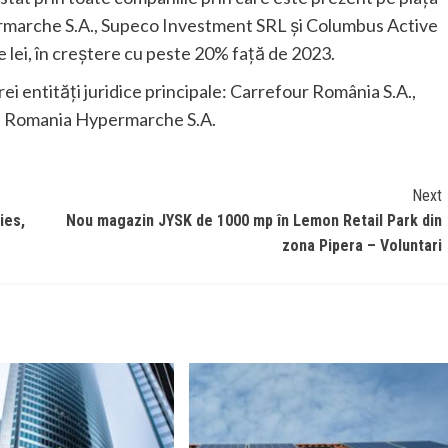
rmarche S.A., Supeco Investment SRL și Columbus Active
e lei, în creștere cu peste 20% față de 2023.
i entități juridice principale: Carrefour România S.A.,
3, Romania Hypermarche S.A.
Next
ies,
Nou magazin JYSK de 1000 mp în Lemon Retail Park din
zona Pipera – Voluntari