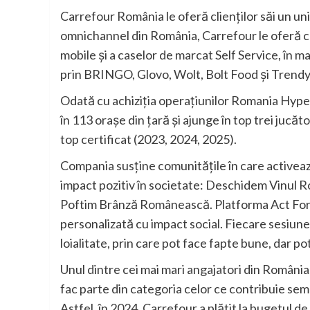
Carrefour România le oferă clienților săi un uni
omnichannel din România, Carrefour le oferă cl
mobile și a caselor de marcat Self Service, în ma
prin BRINGO, Glovo, Wolt, Bolt Food și Trendy
Odată cu achiziția operațiunilor Romania Hype
în 113 orașe din țară și ajunge în top trei jucăt
top certificat (2023, 2024, 2025).
Compania susține comunitățile în care activează
impact pozitiv în societate: Deschidem Vinul
Poftim Brânză Românească. Platforma Act For
personalizată cu impact social. Fiecare sesiune
loialitate, prin care pot face fapte bune, dar po
Unul dintre cei mai mari angajatori din Români
fac parte din categoria celor ce contribuie semn
Astfel, în 2024, Carrefour a plătit la bugetul d