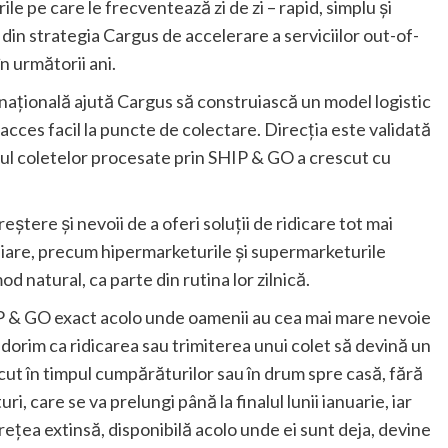
rile pe care le frecventează zi de zi – rapid, simplu și
din strategia Cargus de accelerare a serviciilor out-of-
în următorii ani.
 națională ajută Cargus să construiască un model logistic
acces facil la puncte de colectare. Direcția este validată
mul coletelor procesate prin SHIP & GO a crescut cu
ștere și nevoii de a oferi soluții de ridicare tot mai
amiliare, precum hipermarketurile și supermarketurile
od natural, ca parte din rutina lor zilnică.
P & GO exact acolo unde oamenii au cea mai mare nevoie
Ne dorim ca ridicarea sau trimiterea unui colet să devină un
făcut în timpul cumpărăturilor sau în drum spre casă, fără
, care se va prelungi până la finalul lunii ianuarie, iar
rețea extinsă, disponibilă acolo unde ei sunt deja, devine