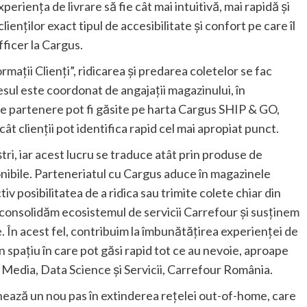
periența de livrare să fie cât mai intuitivă, mai rapidă și
ienților exact tipul de accesibilitate și confort pe care îl
ficer la Cargus.
ații Clienți”, ridicarea și predarea coletelor se fac
cesul este coordonat de angajații magazinului, în
e partenere pot fi găsite pe harta Cargus SHIP & GO,
ncât clienții pot identifica rapid cel mai apropiat punct.
tri, iar acest lucru se traduce atât prin produse de
sponibile. Parteneriatul cu Cargus aduce în magazinele
v posibilitatea de a ridica sau trimite colete chiar din
 consolidăm ecosistemul de servicii Carrefour și susținem
. În acest fel, contribuim la îmbunătățirea experienței de
un spațiu în care pot găsi rapid tot ce au nevoie, aproape
l Media, Data Science și Servicii, Carrefour România.
hează un nou pas în extinderea rețelei out-of-home, care