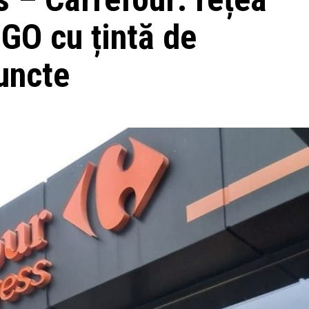
GO cu țintă de
uncte