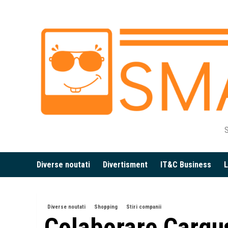
Skip
to
content
S
Diverse noutati
Divertisment
IT&C Business
L
Diverse noutati
Shopping
Stiri companii
Colaborare Cargus