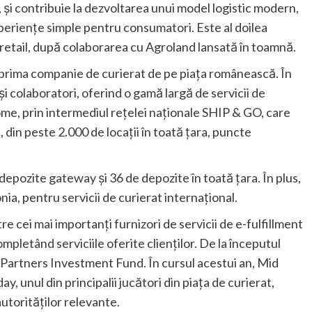
, și contribuie la dezvoltarea unui model logistic modern,
periențe simple pentru consumatori. Este al doilea
 retail, după colaborarea cu Agroland lansată în toamnă.
 prima companie de curierat de pe piața românească. În
i colaboratori, oferind o gamă largă de servicii de
-home, prin intermediul rețelei naționale SHIP & GO, care
, din peste 2.000 de locații în toată țara, puncte
depozite gateway și 36 de depozite în toată țara. În plus,
ia, pentru servicii de curierat internațional.
e cei mai importanți furnizori de servicii de e-fulfillment
ompletând serviciile oferite clienților. De la începutul
Partners Investment Fund. În cursul acestui an, Mid
 unul din principalii jucători din piața de curierat,
autorităților relevante.