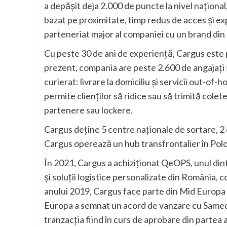
a depășit deja 2.000 de puncte la nivel național
bazat pe proximitate, timp redus de acces și ex
parteneriat major al companiei cu un brand din
Cu peste 30 de ani de experiență, Cargus este
prezent, compania are peste 2.600 de angajați ș
curierat: livrare la domiciliu și servicii out-of
permite clienților să ridice sau să trimită colete
partenere sau lockere.
Cargus deține 5 centre naționale de sortare, 2 
Cargus operează un hub transfrontalier în Polon
În 2021, Cargus a achiziționat QeOPS, unul dintr
și soluții logistice personalizate din România, c
anului 2019, Cargus face parte din Mid Europa 
Europa a semnat un acord de vanzare cu Sameday,
tranzacția fiind în curs de aprobare din partea 