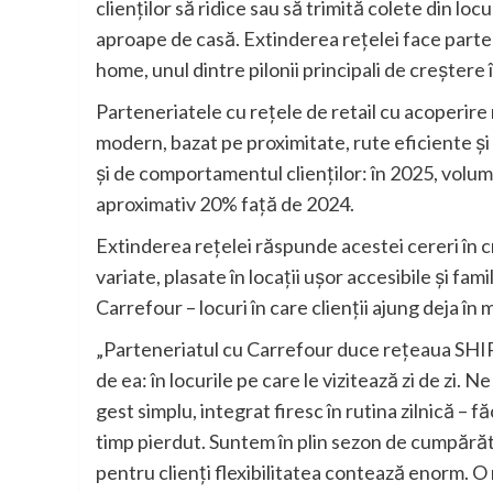
clienților să ridice sau să trimită colete din locu
aproape de casă. Extinderea rețelei face parte 
home, unul dintre pilonii principali de creștere 
Parteneriatele cu rețele de retail cu acoperire
modern, bazat pe proximitate, rute eficiente și 
și de comportamentul clienților: în 2025, volu
aproximativ 20% față de 2024.
Extinderea rețelei răspunde acestei cereri în cre
variate, plasate în locații ușor accesibile și f
Carrefour – locuri în care clienții ajung deja în m
„Parteneriatul cu Carrefour duce rețeaua SHI
de ea: în locurile pe care le vizitează zi de zi. 
gest simplu, integrat firesc în rutina zilnică – 
timp pierdut. Suntem în plin sezon de cumpărături
pentru clienți flexibilitatea contează enorm. O 