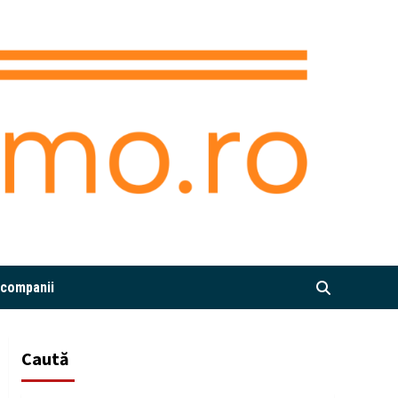
i companii
Caută