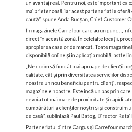
un avantaj real. Pentru noi, este important ca ex
mai prietenoasă, iar acest parteneriat le oferă cl
caută”, spune Anda Bucșan, Chief Customer Of
În magazinele Carrefour care au un punct „Inform
direct în această zonă. În celelalte locații, pro
apropierea caselor de marcat. Toate magazinel
disponibilă online și în aplicația mobilă, astfel î
„Ne dorim să fim cât mai aproape de clienții noș
calitate, cât și prin diversitatea serviciilor di
noastre un nou beneficiu pentru clienți, respecti
magazinele noastre. Este încă un pas prin care
nevoia tot mai mare de proximitate și rapiditate
cumpărături a clienților noștri și și construim 
de casă”, subliniază Paul Batog, Director Retai
Parteneriatul dintre Cargus și Carrefour marc