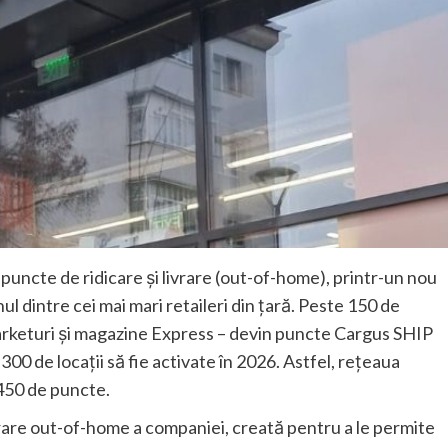
uncte de ridicare și livrare (out-of-home), printr-un nou
l dintre cei mai mari retaileri din țară. Peste 150 de
rketuri și magazine Express – devin puncte Cargus SHIP
300 de locații să fie activate în 2026. Astfel, rețeaua
450 de puncte.
are out-of-home a companiei, creată pentru a le permite