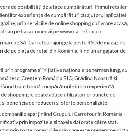
vers de posibilități de a face cumpărături. Primul retailer
ienților experiențe de cumpărături cu ajutorul aplicației
gazine, prin serviciile de online shopping cu livrare acasă,
ol sau pe baza comenzii pe www.carrefour.ro.
rmarche SA, Carrefour ajunge la peste 450 de magazine,
ori de pe piața de retail din România, fiind un angajator de
 prin programe și inițiative naționale pe termen lung, cu
 Românesc, Creștem România BIO, Grădina Noastră și
 Good transformă cumpărăturile într-o experiență
 de shopping le poate aduce utilizatorilor puncte de
t și beneficia de reduceri și oferte personalizate.
a, companiile aparținând Grupului Carrefour în România
ificativ prin impozitele și taxele datorate către stat.
e stat prin toate companiile prin care este prezent pe piața