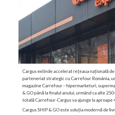
Cargus extinde accelerat rețeaua națională de p
parteneriat strategic cu Carrefour România, unu
magazine Carrefour – hipermarketuri, superma
& GO până la finalul anului, urmând ca alte 250-
totală Carrefour-Cargus va ajunge la aproape 
Cargus SHIP & GO este soluția modernă de livr