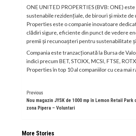
ONE UNITED PROPERTIES (BVB: ONE) este princi
sustenabile rezidențiale, de birouri și mixte d
Properties este o companie inovatoare dedicată
clădiri sigure, eficiente din punct de vedere e
premii și recunoașteri pentru sustenabilitate ș
Compania este tranzacționată la Bursa de Valori 
indici precum BET, STOXX, MCSI, FTSE, ROTX și
Properties în top 10 al companiilor cu cea mai r
Continue
Previous
Nou magazin JYSK de 1000 mp în Lemon Retail Park 
Reading
zona Pipera – Voluntari
More Stories