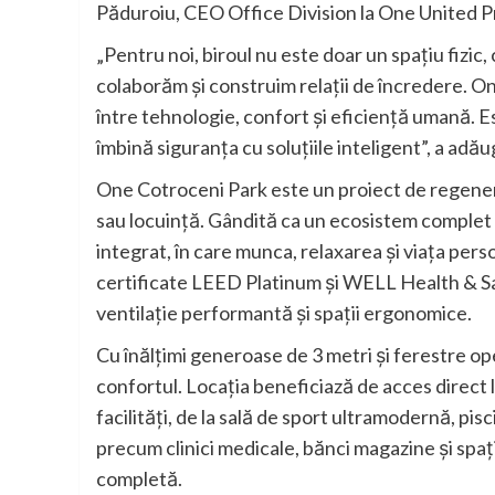
Păduroiu, CEO Office Division la One United P
„Pentru noi, biroul nu este doar un spațiu fizi
colaborăm și construim relații de încredere. 
între tehnologie, confort și eficiență umană. E
îmbină siguranța cu soluțiile inteligent”, a adă
One Cotroceni Park este un proiect de regener
sau locuință. Gândită ca un ecosistem complet 
integrat, în care munca, relaxarea și viața pers
certificate LEED Platinum și WELL Health & Saf
ventilație performantă și spații ergonomice.
Cu înălțimi generoase de 3 metri și ferestre op
confortul. Locația beneficiază de acces direct 
facilități, de la sală de sport ultramodernă, pisc
precum clinici medicale, bănci magazine și spa
completă.