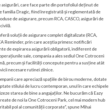
sigurări, care face parte din portofoliul deținut de
e familia Dragic, fiind înregistrată și reglementată de
produse de asigurare, precum RCA, CASCO, asigurări de
ivilă.
feră soluții de asigurare complet digitalizate (RCA,
RCA Reminder, prin care aceștia primesc notificări
nte de expirarea asigurării obligatorii, indiferent de
perațiunile sale, compania a ales sediul One Cotroceni
ă, precum și facilități concepute pentru a susține atât
vicii necesare rutinei zilnice.
panii care apreciază spațiile de birou moderne, dotate
aptate stilului de lucru contemporan, unul în care echipele
itizeze starea de bine a angajaților. Ne bucurăm că Eazy
e create de noi la One Cotroceni Park, cel mai modern hub
itabil pol al comunității corporate”, spune Mihai