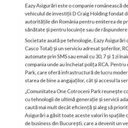
Eazy Asigurări este o companie românească de a
vehiculul de investiții D Craig Holding fondat d
autoritățile din România pentru emiterea de 
sănătate și pentru locuințe sau de răspundere c
Societate axată pe tehnologie, Eazy Asigurări o
Casco Total) și un serviciu adresat șoferilor, 
automate prin SMS sau email cu 30, 7 și 1 zi înai
compania unde au încheiat polița RCA. Pentru o
Park, care oferă infrastructură de lucru modern
starea de bine a angajaților, cât și accesul la ser
„Comunitatea One Cotroceni Park reunește com
cu tehnologii de ultimă generație și servicii ad
caută mai mult decât eficiență și aleg să prior
Asigurări a găsit toate aceste valori în spațiil
de business din București, care a devenit un ver