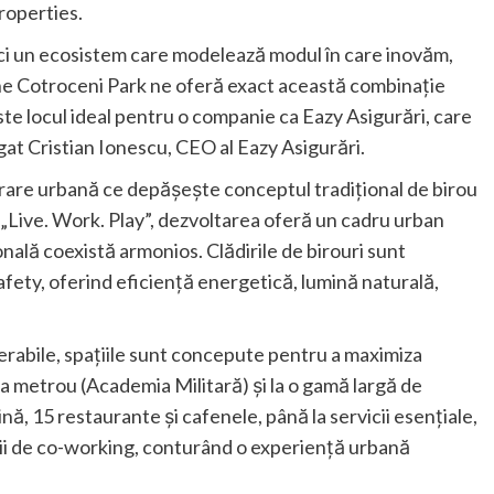
roperties.
c, ci un ecosistem care modelează modul în care inovăm,
One Cotroceni Park ne oferă exact această combinație
ste locul ideal pentru o companie ca Eazy Asigurări, care
ugat Cristian Ionescu, CEO al Eazy Asigurări.
are urbană ce depășește conceptul tradițional de birou
„Live. Work. Play”, dezvoltarea oferă un cadru urban
onală coexistă armonios. Clădirile de birouri sunt
ety, oferind eficiență energetică, lumină naturală,
erabile, spațiile sunt concepute pentru a maximiza
la metrou (Academia Militară) și la o gamă largă de
ină, 15 restaurante și cafenele, până la servicii esențiale,
ții de co-working, conturând o experiență urbană