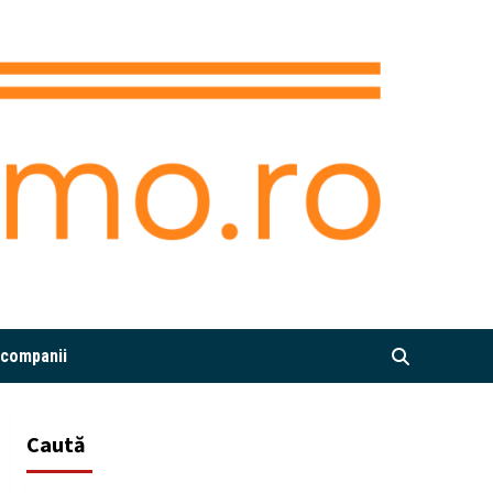
i companii
Caută