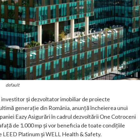
default
nvestitor și dezvoltator imobiliar de proiecte
e ultimă generație din România, anunță încheierea unui
paniei Eazy Asigurări în cadrul dezvoltării One Cotroceni
afață de 1.000 mp și vor beneficia de toate condițiile
ate LEED Platinum și WELL Health & Safety.