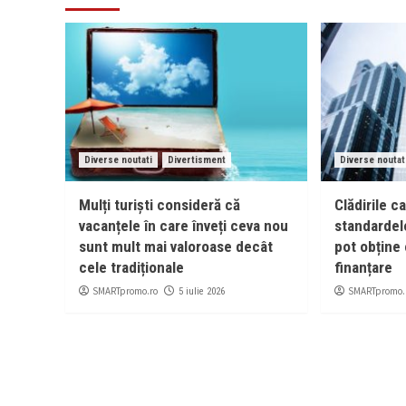
Diverse noutati
Divertisment
Diverse noutat
Mulți turiști consideră că
Clădirile c
vacanțele în care înveți ceva nou
standardel
sunt mult mai valoroase decât
pot obține 
cele tradiționale
finanțare
SMARTpromo.ro
SMARTpromo.
5 iulie 2026