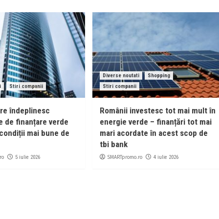
Diverse noutati
Shopping
i
Stiri companii
Stiri companii
are îndeplinesc
Românii investesc tot mai mult în
e de finanțare verde
energie verde – finanțări tot mai
condiții mai bune de
mari acordate în acest scop de
tbi bank
ro
SMARTpromo.ro
5 iulie 2026
4 iulie 2026