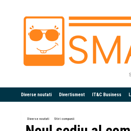
Skip
to
content
S
Diverse noutati
Divertisment
IT&C Business
L
Diverse noutati
Stiri companii
Noul sediu al com