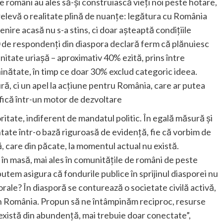
e români au ales să-și construiască vieți noi peste hotare,
relevă o realitate plină de nuanțe: legătura cu România
nire acasă nu s-a stins, ci doar așteaptă condițiile
0 de respondenți din diaspora declară ferm că plănuiesc
unitate uriașă – aproximativ 40% ezită, prins între
răinătate, în timp ce doar 30% exclud categoric ideea.
, ci un apel la acțiune pentru România, care ar putea
ică într-un motor de dezvoltare
itate, indiferent de mandatul politic. În egală măsură și
tate într-o bază riguroasă de evidență, fie că vorbim de
, care din păcate, la momentul actual nu există.
n masă, mai ales în comunitățile de români de peste
utem asigura că fondurile publice în sprijinul diasporei nu
torale? În diasporă se conturează o societate civilă activă,
ă în România. Propun să ne întâmpinăm reciproc, resurse
există din abundență, mai trebuie doar conectate”,