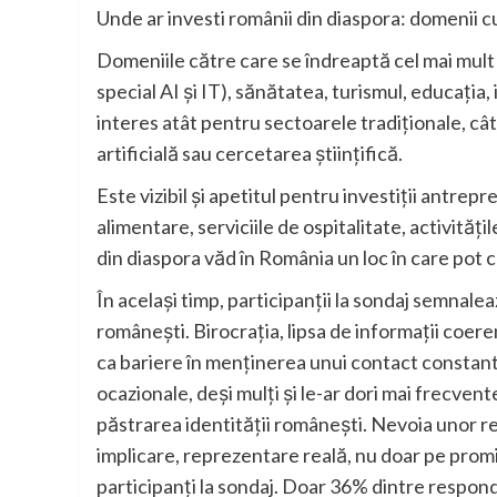
Unde ar investi românii din diaspora: domenii c
Domeniile către care se îndreaptă cel mai mult in
special AI și IT), sănătatea, turismul, educația, 
interes atât pentru sectoarele tradiționale, câ
artificială sau cercetarea științifică.
Este vizibil și apetitul pentru investiții antre
alimentare, serviciile de ospitalitate, activități
din diaspora văd în România un loc în care pot 
În același timp, participanții la sondaj semnaleaz
românești. Birocrația, lipsa de informații coer
ca bariere în menținerea unui contact constant
ocazionale, deși mulți și le-ar dori mai frecvent
păstrarea identității românești. Nevoia unor rela
implicare, reprezentare reală, nu doar pe promi
participanți la sondaj. Doar 36% dintre respo