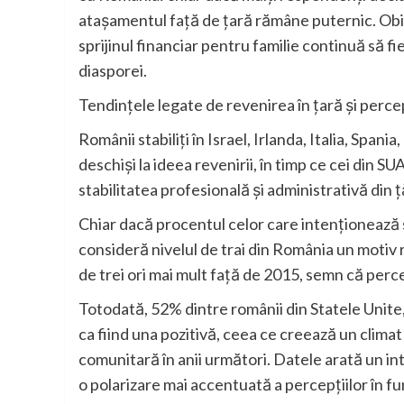
atașamentul față de țară rămâne puternic. Obi
sprijinul financiar pentru familie continuă să f
diasporei.
Tendințele legate de revenirea în țară și perce
Românii stabiliți în Israel, Irlanda, Italia, Span
deschiși la ideea revenirii, în timp ce cei din S
stabilitatea profesională și administrativă din ț
Chiar dacă procentul celor care intenționează s
consideră nivelul de trai din România un motiv 
de trei ori mai mult față de 2015, semn că perce
Totodată, 52% dintre românii din Statele Unite
ca fiind una pozitivă, ceea ce creează un climat
comunitară în anii următori. Datele arată un int
o polarizare mai accentuată a percepțiilor în fun