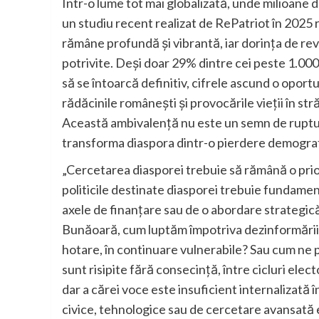
Într-o lume tot mai globalizată, unde milioane d
un studiu recent realizat de RePatriot în 2025 
rămâne profundă și vibrantă, iar dorința de reve
potrivite. Deși doar 29% dintre cei peste 1.00
să se întoarcă definitiv, cifrele ascund o oport
rădăcinile românești și provocările vieții în st
Această ambivalență nu este un semn de ruptură
transforma diaspora dintr-o pierdere demograf
„Cercetarea diasporei trebuie să rămână o prior
politicile destinate diasporei trebuie fundamen
axele de finanțare sau de o abordare strategică
Bunăoară, cum luptăm împotriva dezinformării î
hotare, în continuare vulnerabile? Sau cum ne p
sunt risipite fără consecință, între cicluri elec
dar a cărei voce este insuficient internalizat
civice, tehnologice sau de cercetare avansată 