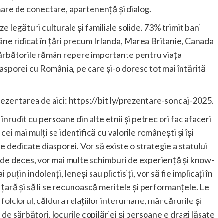
mare de conectare, apartenență și dialog.
e legături culturale și familiale solide. 73% trimit bani
e ridicat în țări precum Irlanda, Marea Britanie, Canada
i sărbătorile rămân repere importante pentru viața
iasporei cu România, pe care și-o doresc tot mai întărită
rezentarea de aici: https://bit.ly/prezentare-sondaj-2025.
 înrudit cu persoane din alte etnii și petrec ori fac afaceri
cei mai mulți se identifică cu valorile românești și își
e dedicate diasporei. Vor să existe o strategie a statului
ori de deces, vor mai multe schimburi de experiență și know-
uțin indolenți, leneși sau plictisiți, vor să fie implicați în
 țară și să li se recunoască meritele și performanțele. Le
folclorul, căldura relațiilor interumane, mâncărurile și
e de sărbători, locurile copilăriei și persoanele dragi lăsate