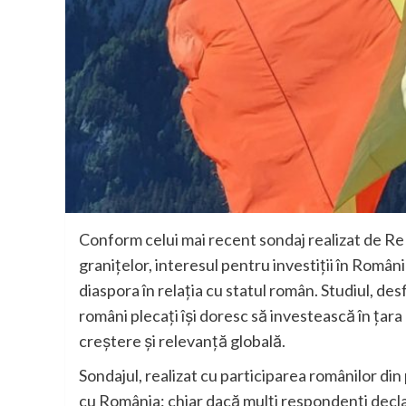
Conform celui mai recent sondaj realizat de ReP
granițelor, interesul pentru investiții în Român
diaspora în relația cu statul român. Studiul, de
români plecați își doresc să investească în țara 
creștere și relevanță globală.
Sondajul, realizat cu participarea românilor din
cu România: chiar dacă mulți respondenți declar