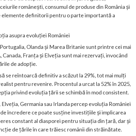
ceiurile românești, consumul de produse din România și
ie elemente definitorii pentru o parte importantă a
pția asupra evoluției României
ia, Portugalia, Olanda și Marea Britanie sunt printre cei mai
UA, Canada, Franța și Elveția sunt mai rezervați, invocând
ările de adopție.
ă se reîntoarcă definitiv a scăzut la 29%, tot mai mulți
realist pentru revenire. Procentul a urcat la 52% în 2025,
pția privind evoluția țării se schimbă în mod consistent.
, Elveția, Germania sau Irlanda percep evoluția României
 de încredere ce poate susține investițiile și implicarea
eres constant al diasporei pentru situația din țară, dar și
cție de țările în care trăiesc românii din străinătate.