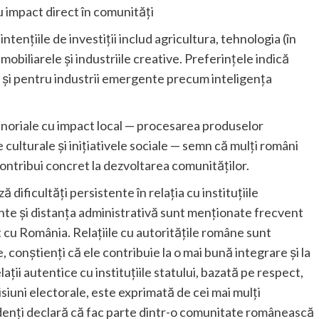
u impact direct în comunități
tențiile de investiții includ agricultura, tehnologia (în
imobiliarele și industriile creative. Preferințele indică
t și pentru industrii emergente precum inteligența
prenoriale cu impact local — procesarea produselor
le culturale și inițiativele sociale — semn că mulți români
contribui concret la dezvoltarea comunităților.
ă dificultăți persistente în relația cu instituțiile
ente și distanța administrativă sunt menționate frecvent
 cu România. Relațiile cu autoritățile române sunt
e, conștienți că ele contribuie la o mai bună integrare și la
ții autentice cu instituțiile statului, bazată pe respect,
siuni electorale, este exprimată de cei mai mulți
ndenți declară că fac parte dintr-o comunitate românească