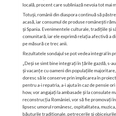
locală, procent care subliniază nevoia tot mai 
Totuși, românii din diaspora continuă să păstrez
acasă, iar consumul de produse românești rămân
și Spania. Evenimentele culturale, tradițiile ș
comunitară, iar ele exprimă relația afectivă a d
pe măsură ce trec anii.
Rezultatele sondajul se pot vedea integral în p
„Deși se simt bine integrați în țările gazdă, s-au
și vacanțe cu oameni din populațiile majoritare, 
doresc să le conserve prin implicarea în proiect
pentru a-i repatria, a-i ajuta în caz de pensie 
how, vor angajați la ambasade și la consulate mai p
reconstrucția României, vor să fie promovați în
lipsesc umorul românesc, ospitalitatea, muzica, 
băuturile tradiționale, petrecerile și obiceiuril