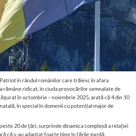
atriot în rândul românilor care trăiesc în afara
ia rămâne ridicat, în ciuda provocărilor semnalate de
sfășurat în octombrie – noiembrie 2025, arată că 4 din 10
natală, în special în domenii cu potențial major de
 peste 20 de țări, surprinde dinamica complexă a relației
ă că s-au adaptat foarte bine în țările gazdă,