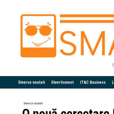
Skip
to
content
S
Diverse noutati
Divertisment
IT&C Business
L
Diverse noutati
O nouă cercetare 