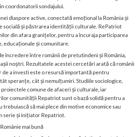
in coordonatorii sondajului.
nei diaspore active, conectată emoțional la România și
re socială și păstrarea identității culturale. RePatriot
or din afara granițelor, pentru a încuraja participarea
ce, educaționale și comunitare.
de încredere între românii de pretutindeni și România,
așii noștri. Rezultatele acestei cercetări arată că românii
lor de a investi este o resursă importantă pentru
t speranțe, cât și nemulțumiri. Studiile sociologice,
proiectele comune de afaceri și culturale, iar
lor comunității Repatriot sunt o bază solidă pentru a
nu trebuiască să mai plece din motive economice sau
 serie și inițiator Repatriot.
-o Românie mai bună