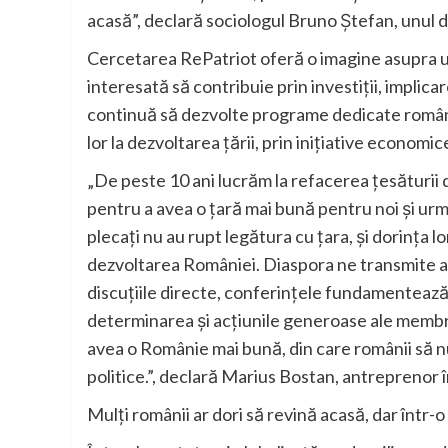
acasă”, declară sociologul Bruno Ștefan, unul d
Cercetarea RePatriot oferă o imagine asupra u
interesată să contribuie prin investiții, implica
continuă să dezvolte programe dedicate românil
lor la dezvoltarea țării, prin inițiative economi
„De peste 10 ani lucrăm la refacerea țesăturii 
pentru a avea o țară mai bună pentru noi și urm
plecați nu au rupt legătura cu țara, și dorința 
dezvoltarea României. Diaspora ne transmite atâ
discuțiile directe, conferințele fundamentează 
determinarea și acțiunile generoase ale membri
avea o Românie mai bună, din care românii să 
politice.”, declară Marius Bostan, antreprenor în
Mulți românii ar dori să revină acasă, dar într