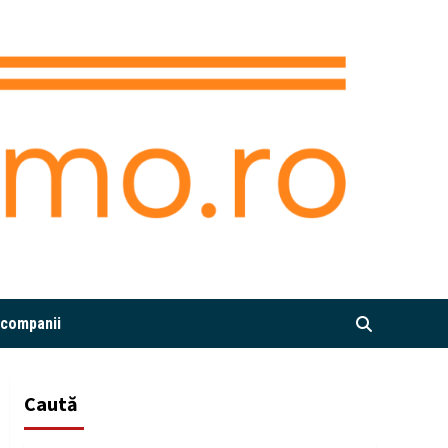
i companii
Caută