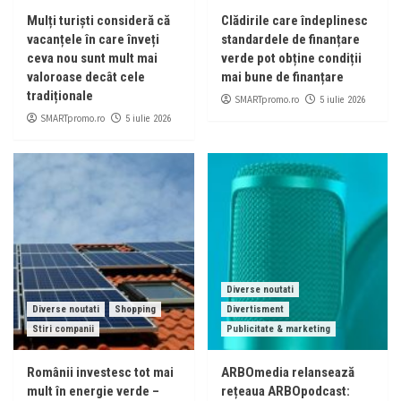
Mulți turiști consideră că
Clădirile care îndeplinesc
vacanțele în care înveți
standardele de finanțare
ceva nou sunt mult mai
verde pot obține condiții
valoroase decât cele
mai bune de finanțare
tradiționale
SMARTpromo.ro
5 iulie 2026
SMARTpromo.ro
5 iulie 2026
Diverse noutati
Diverse noutati
Shopping
Divertisment
Stiri companii
Publicitate & marketing
Românii investesc tot mai
ARBOmedia relansează
mult în energie verde –
rețeaua ARBOpodcast: