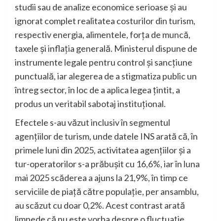
studii sau de analize economice serioase și au
ignorat complet realitatea costurilor din turism,
respectiv energia, alimentele, forța de muncă,
taxele și inflația generală. Ministerul dispune de
instrumente legale pentru control și sancțiune
punctuală, iar alegerea de a stigmatiza public un
întreg sector, în loc de a aplica legea țintit, a
produs un veritabil sabotaj instituțional.
Efectele s-au văzut inclusiv în segmentul
agențiilor de turism, unde datele INS arată că, în
primele luni din 2025, activitatea agențiilor și a
tur-operatorilor s-a prăbușit cu 16,6%, iar în luna
mai 2025 scăderea a ajuns la 21,9%, în timp ce
serviciile de piață către populație, per ansamblu,
au scăzut cu doar 0,2%. Acest contrast arată
limpede că nu este vorba despre o fluctuație