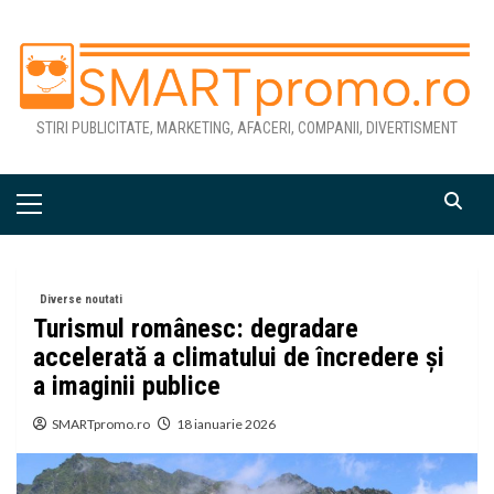
Skip
to
content
STIRI PUBLICITATE, MARKETING, AFACERI, COMPANII, DIVERTISMENT
Primary
Menu
Diverse noutati
Turismul românesc: degradare
accelerată a climatului de încredere și
a imaginii publice
SMARTpromo.ro
18 ianuarie 2026