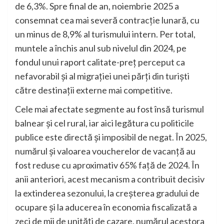
de 6,3%. Spre final de an, noiembrie 2025 a
consemnat cea mai severă contracție lunară, cu
un minus de 8,9% al turismului intern. Per total,
muntele a închis anul sub nivelul din 2024, pe
fondul unui raport calitate-preț perceput ca
nefavorabil și al migrației unei părți din turiști
către destinații externe mai competitive.
Cele mai afectate segmente au fost însă turismul
balnear și cel rural, iar aici legătura cu politicile
publice este directă și imposibil de negat. În 2025,
numărul și valoarea voucherelor de vacanță au
fost reduse cu aproximativ 65% față de 2024. În
anii anteriori, acest mecanism a contribuit decisiv
la extinderea sezonului, la creșterea gradului de
ocupare și la aducerea în economia fiscalizată a
zeci de mii de unități de cazare, numărul acestora