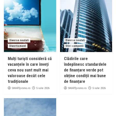
Diverse noutati
Diverse noutati
Divertisment
Stiri companii
Mulți turiști consideră că
Clădirile care
vacanțele în care înveți
îndeplinesc standardele
ceva nou sunt mult mai
de finanțare verde pot
valoroase decât cele
obține condiții mai bune
tradiționale
de finanțare
SMARTpromo.ro
SMARTpromo.ro
5 iulie 2026
5 iulie 2026