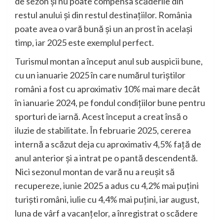
de sezon și nu poate compensa scăderile din
restul anului și din restul destinațiilor. România
poate avea o vară bună și un an prost în același
timp, iar 2025 este exemplul perfect.
Turismul montan a început anul sub auspicii bune,
cu un ianuarie 2025 în care numărul turiștilor
români a fost cu aproximativ 10% mai mare decât
în ianuarie 2024, pe fondul condițiilor bune pentru
sporturi de iarnă. Acest început a creat însă o
iluzie de stabilitate. În februarie 2025, cererea
internă a scăzut deja cu aproximativ 4,5% față de
anul anterior și a intrat pe o pantă descendentă.
Nici sezonul montan de vară nu a reușit să
recupereze, iunie 2025 a adus cu 4,2% mai puțini
turiști români, iulie cu 4,4% mai puțini, iar august,
luna de vârf a vacanțelor, a înregistrat o scădere