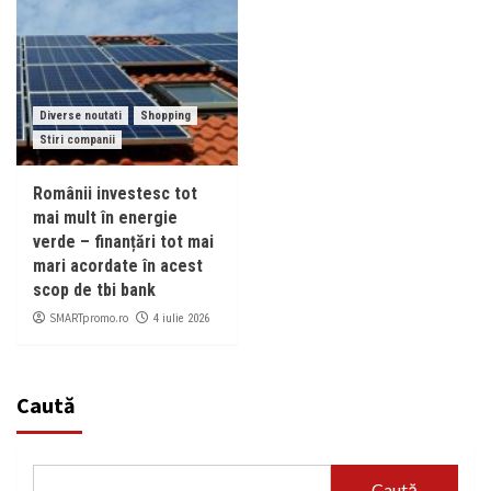
Diverse noutati
Shopping
Stiri companii
Românii investesc tot
mai mult în energie
verde – finanțări tot mai
mari acordate în acest
scop de tbi bank
SMARTpromo.ro
4 iulie 2026
Caută
Caută