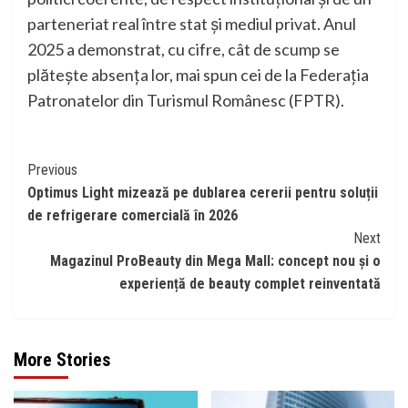
parteneriat real între stat și mediul privat. Anul
2025 a demonstrat, cu cifre, cât de scump se
plătește absența lor, mai spun cei de la Federația
Patronatelor din Turismul Românesc (FPTR).
Continue
Previous
Optimus Light mizează pe dublarea cererii pentru soluții
Reading
de refrigerare comercială în 2026
Next
Magazinul ProBeauty din Mega Mall: concept nou și o
experiență de beauty complet reinventată
More Stories