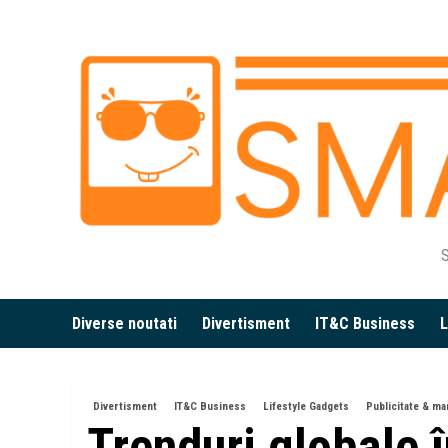
Skip
to
content
S
Diverse noutati
Divertisment
IT&C Business
L
Divertisment
IT&C Business
Lifestyle Gadgets
Publicitate & ma
Trenduri globale î