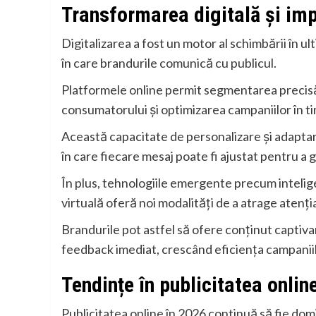
Transformarea digitală și imp
Digitalizarea a fost un motor al schimbării în u
în care brandurile comunică cu publicul.
Platformele online permit segmentarea precis
consumatorului și optimizarea campaniilor în ti
Această capacitate de personalizare și adaptar
în care fiecare mesaj poate fi ajustat pentru a
În plus, tehnologiile emergente precum intelige
virtuală oferă noi modalități de a atrage atenți
Brandurile pot astfel să ofere conținut captiva
feedback imediat, crescând eficiența campaniil
Tendințe în publicitatea onlin
Publicitatea online în 2026 continuă să fie do