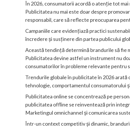
În 2026, consumatorii acordă o atenție tot mai m
Publicitatea nu mai este doar despre promovare
responsabil, care să reflecte preocuparea pen
Campaniile care evidențiază practici sustenabil
încredere și susținere din partea publicului glo
Această tendință determină brandurile să fie ma
Publicitatea devine astfel un instrument nu doar
consumatorilor în probleme relevante pentru s
Trendurile globale în publicitate în 2026 arată 
tehnologie, comportamentul consumatorului și 
Publicitatea online se concentrează pe personali
publicitatea offline se reinventează prin integr
Marketingul omnichannel și comunicarea susten
Într-un context competitiv și dinamic, brandur