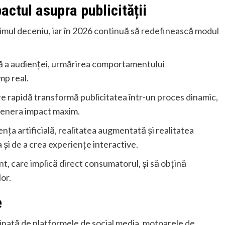
actul asupra publicității
ltimul deceniu, iar în 2026 continuă să redefinească modul
ă a audienței, urmărirea comportamentului
mp real.
e rapidă transformă publicitatea într-un proces dinamic,
 genera impact maxim.
nța artificială, realitatea augmentată și realitatea
a și de a crea experiențe interactive.
nt, care implică direct consumatorul, și să obțină
or.
e
minată de platformele de social media, motoarele de