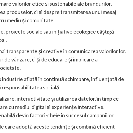
are valorilor etice și sustenabile ale brandurilor.
a produselor, ci și despre transmiterea unui mesaj
tru mediu și comunitate.
e, proiecte sociale sau inițiative ecologice câștigă
bal.
i transparente și creative în comunicarea valorilor lor.
 de vânzare, ci și de educare și implicare a
ocietate.
o industrie aflată în continuă schimbare, influențată de
responsabilitatea socială.
zare, interactivitate și utilizarea datelor, în timp ce
are cu mediul digital și experiențe interactive.
abilă devin factori-cheie în succesul campaniilor.
ile care adoptă aceste tendințe și combină eficient