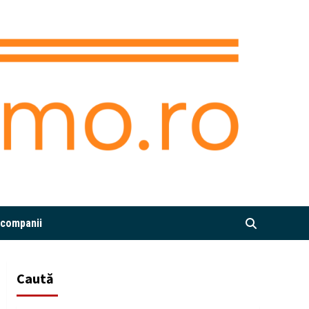
i companii
Caută