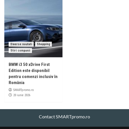
Diverse noutati
Shopping
Stiri companii
BMW i3 50 xDrive First
Edition este disponibil
pentru comenzi inclusiv în
România
SMARTpromo.ro
20 iunie 2026
Contact SMARTpromo.ro