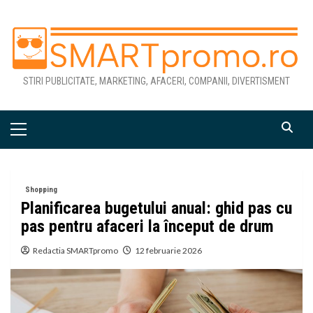
Skip
to
content
STIRI PUBLICITATE, MARKETING, AFACERI, COMPANII, DIVERTISMENT
Primary
Menu
Shopping
Planificarea bugetului anual: ghid pas cu
pas pentru afaceri la început de drum
Redactia SMARTpromo
12 februarie 2026