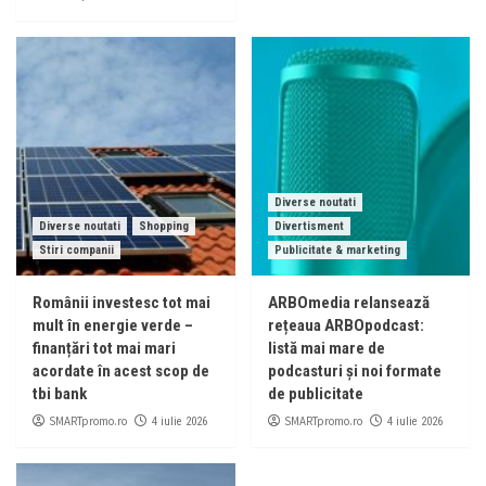
Diverse noutati
Diverse noutati
Shopping
Divertisment
Stiri companii
Publicitate & marketing
Românii investesc tot mai
ARBOmedia relansează
mult în energie verde –
rețeaua ARBOpodcast:
finanțări tot mai mari
listă mai mare de
acordate în acest scop de
podcasturi și noi formate
tbi bank
de publicitate
SMARTpromo.ro
SMARTpromo.ro
4 iulie 2026
4 iulie 2026