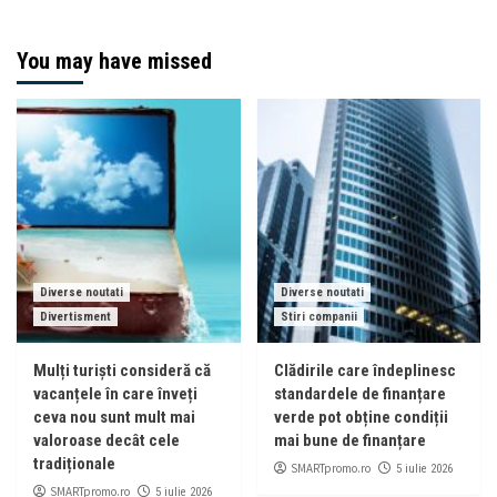
You may have missed
Diverse noutati
Diverse noutati
Divertisment
Stiri companii
Mulți turiști consideră că
Clădirile care îndeplinesc
vacanțele în care înveți
standardele de finanțare
ceva nou sunt mult mai
verde pot obține condiții
valoroase decât cele
mai bune de finanțare
tradiționale
SMARTpromo.ro
5 iulie 2026
SMARTpromo.ro
5 iulie 2026