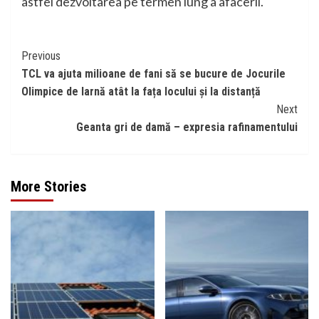
astfel dezvoltarea pe termen lung a afacerii.
Continue
Previous
TCL va ajuta milioane de fani să se bucure de Jocurile
Reading
Olimpice de Iarnă atât la fața locului și la distanță
Next
Geanta gri de damă – expresia rafinamentului
More Stories