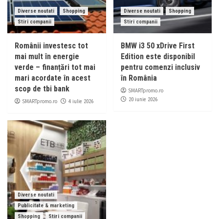
Diverse noutati
Shopping
Diverse noutati
Shopping
Stiri companii
Stiri companii
Românii investesc tot
BMW i3 50 xDrive First
mai mult în energie
Edition este disponibil
verde – finanțări tot mai
pentru comenzi inclusiv
mari acordate în acest
în România
scop de tbi bank
SMARTpromo.ro
20 iunie 2026
SMARTpromo.ro
4 iulie 2026
Diverse noutati
Publicitate & marketing
Shopping
Stiri companii