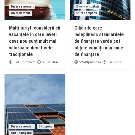
Diverse noutati
Diverse noutati
Divertisment
Stiri companii
Mulți turiști consideră că
Clădirile care
vacanțele în care înveți
îndeplinesc standardele
ceva nou sunt mult mai
de finanțare verde pot
valoroase decât cele
obține condiții mai bune
tradiționale
de finanțare
SMARTpromo.ro
SMARTpromo.ro
5 iulie 2026
5 iulie 2026
Diverse noutati
Shopping
Stiri companii