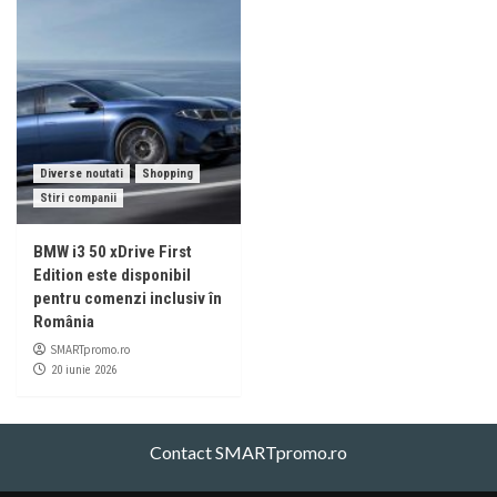
Diverse noutati
Shopping
Stiri companii
BMW i3 50 xDrive First
Edition este disponibil
pentru comenzi inclusiv în
România
SMARTpromo.ro
20 iunie 2026
Contact SMARTpromo.ro