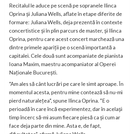
Recitalul le aduce pe scenă pe sopranele Ilinca
Oprina și Juliana Wells, aflate în etape diferite de
formare: Juliana Wells, deja prezentă în contexte
concertistice și în plin parcurs de master, și Ilinca
Oprina, pentru care acest concert marchează una
dintre primele apariții pe o scenă importantă a
capitalei. Cele două sunt acompaniate de pianista
Ioana Maxim, maestru acompaniator al Operei
Naționale București.
”Am ales să cânt lucrări pe care le simt aproape. În
momentul acesta, pentru mine contează să nu-mi
pierd naturalețea”, spune Ilinca Oprina. ”E o
perioadă în care încă experimentez, dar în același
timp încerc să-mi asum fiecare piesă ca și cum ar
face deja parte din mine. Asta e, de fapt,
dificultatea”, afirmă Juliana Wells.