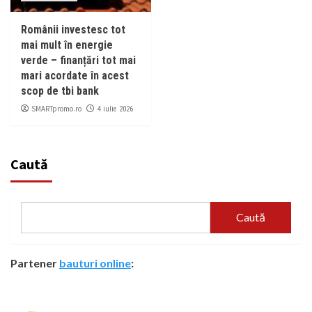
Românii investesc tot
mai mult în energie
verde – finanțări tot mai
mari acordate în acest
scop de tbi bank
SMARTpromo.ro
4 iulie 2026
Caută
Caută
Partener
bauturi online
: