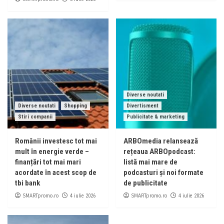
Diverse noutati
Diverse noutati
Shopping
Divertisment
Stiri companii
Publicitate & marketing
Românii investesc tot mai
ARBOmedia relansează
mult în energie verde –
rețeaua ARBOpodcast:
finanțări tot mai mari
listă mai mare de
acordate în acest scop de
podcasturi și noi formate
tbi bank
de publicitate
SMARTpromo.ro
SMARTpromo.ro
4 iulie 2026
4 iulie 2026