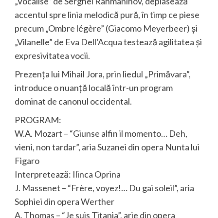
„Vocalise” de Serghei Rahmaninov, deplasează
accentul spre linia melodică pură, în timp ce piese
precum „Ombre légère” (Giacomo Meyerbeer) și
„Vilanelle” de Eva Dell’Acqua testează agilitatea și
expresivitatea vocii.
Prezența lui Mihail Jora, prin liedul „Primăvara”,
introduce o nuanță locală într-un program
dominat de canonul occidental.
PROGRAM:
W.A. Mozart – “Giunse alfin il momento… Deh,
vieni, non tardar”, aria Suzanei din opera Nunta lui
Figaro
Interpretează: Ilinca Oprina
J. Massenet – “Frère, voyez!… Du gai soleil”, aria
Sophiei din opera Werther
A. Thomas – “Je suis Titania”, arie din opera