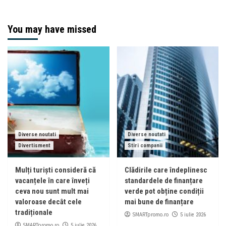
You may have missed
Diverse noutati
Diverse noutati
Divertisment
Stiri companii
Mulți turiști consideră că
Clădirile care îndeplinesc
vacanțele în care înveți
standardele de finanțare
ceva nou sunt mult mai
verde pot obține condiții
valoroase decât cele
mai bune de finanțare
tradiționale
SMARTpromo.ro
5 iulie 2026
SMARTpromo.ro
5 iulie 2026