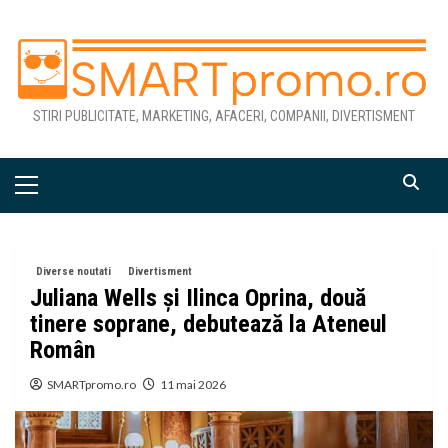
Skip
to
content
STIRI PUBLICITATE, MARKETING, AFACERI, COMPANII, DIVERTISMENT
Primary
Menu
Diverse noutati
Divertisment
Juliana Wells și Ilinca Oprina, două
tinere soprane, debutează la Ateneul
Român
SMARTpromo.ro
11 mai 2026