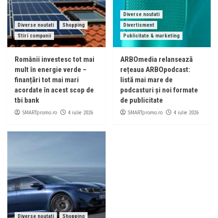
Diverse noutati
Diverse noutati
Shopping
Divertisment
Stiri companii
Publicitate & marketing
Românii investesc tot mai
ARBOmedia relansează
mult în energie verde –
rețeaua ARBOpodcast:
finanțări tot mai mari
listă mai mare de
acordate în acest scop de
podcasturi și noi formate
tbi bank
de publicitate
SMARTpromo.ro
SMARTpromo.ro
4 iulie 2026
4 iulie 2026
Diverse noutati
Shopping