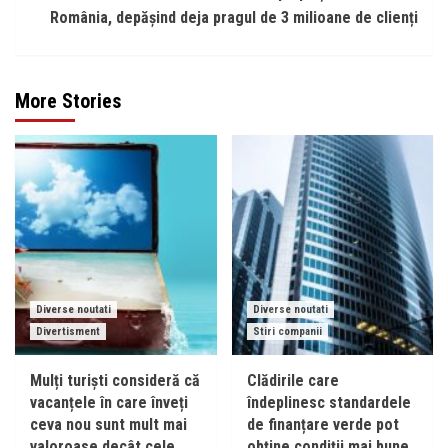
România, depășind deja pragul de 3 milioane de clienți
More Stories
Diverse noutati
Diverse noutati
Divertisment
Stiri companii
Mulți turiști consideră că
Clădirile care
vacanțele în care înveți
îndeplinesc standardele
ceva nou sunt mult mai
de finanțare verde pot
valoroase decât cele
obține condiții mai bune