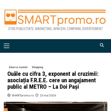
Skip
to
content
STIRI PUBLICITATE, MARKETING, AFACERI, COMPANII, DIVERTISMENT
Primary
Menu
Diverse noutati
Shopping
Ouăle cu cifra 3, exponent al cruzimii:
asociația F.R.E.E. cere un angajament
public al METRO – La Doi Pași
SMARTpromo.ro
13 mai 2026