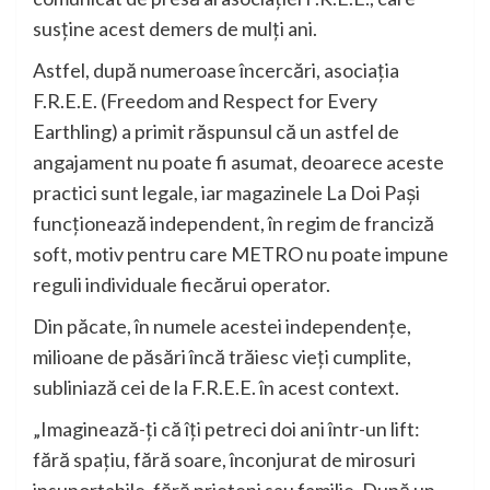
susține acest demers de mulți ani.
Astfel, după numeroase încercări, asociația
F.R.E.E. (Freedom and Respect for Every
Earthling) a primit răspunsul că un astfel de
angajament nu poate fi asumat, deoarece aceste
practici sunt legale, iar magazinele La Doi Pași
funcționează independent, în regim de franciză
soft, motiv pentru care METRO nu poate impune
reguli individuale fiecărui operator.
Din păcate, în numele acestei independențe,
milioane de păsări încă trăiesc vieți cumplite,
subliniază cei de la F.R.E.E. în acest context.
„Imaginează-ți că îți petreci doi ani într-un lift:
fără spațiu, fără soare, înconjurat de mirosuri