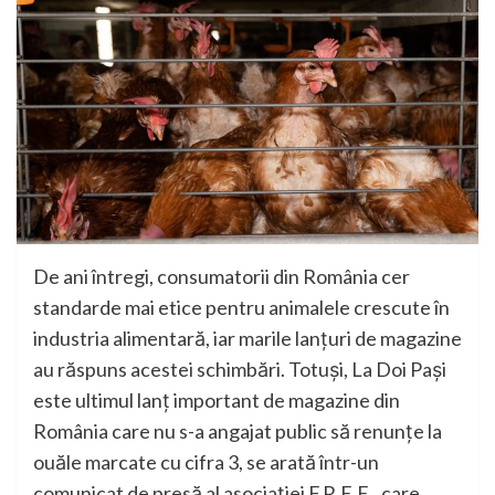
De ani întregi, consumatorii din România cer
standarde mai etice pentru animalele crescute în
industria alimentară, iar marile lanțuri de magazine
au răspuns acestei schimbări. Totuși, La Doi Pași
este ultimul lanț important de magazine din
România care nu s-a angajat public să renunțe la
ouăle marcate cu cifra 3, se arată într-un
comunicat de presă al asociației F.R.E.E., care