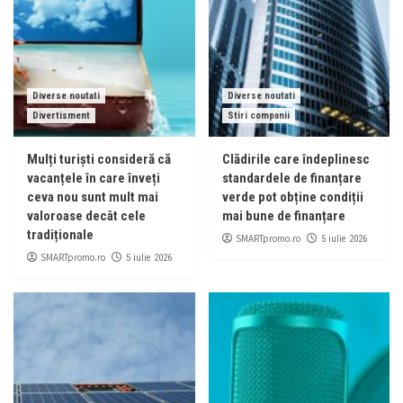
Diverse noutati
Diverse noutati
Divertisment
Stiri companii
Mulți turiști consideră că
Clădirile care îndeplinesc
vacanțele în care înveți
standardele de finanțare
ceva nou sunt mult mai
verde pot obține condiții
valoroase decât cele
mai bune de finanțare
tradiționale
SMARTpromo.ro
5 iulie 2026
SMARTpromo.ro
5 iulie 2026