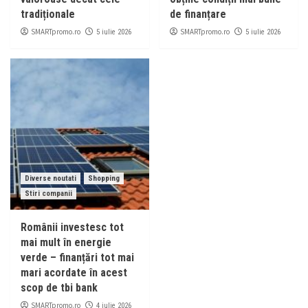
tradiționale
de finanțare
SMARTpromo.ro
SMARTpromo.ro
5 iulie 2026
5 iulie 2026
Diverse noutati
Shopping
Stiri companii
Românii investesc tot
mai mult în energie
verde – finanțări tot mai
mari acordate în acest
scop de tbi bank
SMARTpromo.ro
4 iulie 2026