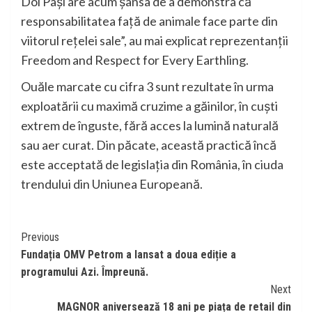
Doi Pași are acum șansa de a demonstra că
responsabilitatea față de animale face parte din
viitorul rețelei sale”, au mai explicat reprezentanții
Freedom and Respect for Every Earthling.
Ouăle marcate cu cifra 3 sunt rezultate în urma
exploatării cu maximă cruzime a găinilor, în cuști
extrem de înguste, fără acces la lumină naturală
sau aer curat. Din păcate, această practică încă
este acceptată de legislația din România, în ciuda
trendului din Uniunea Europeană.
Continue
Previous
Fundația OMV Petrom a lansat a doua ediție a
Reading
programului Azi. Împreună.
Next
MAGNOR aniversează 18 ani pe piața de retail din