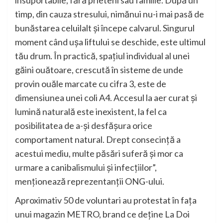
insuportabile, fără prieteni sau familie. După un
timp, din cauza stresului, nimănui nu-i mai pasă de
bunăstarea celuilalt și începe calvarul. Singurul
moment când ușa liftului se deschide, este ultimul
tău drum. În practică, spațiul individual al unei
găini ouătoare, crescută în sisteme de unde
provin ouăle marcate cu cifra 3, este de
dimensiunea unei coli A4. Accesul la aer curat și
lumină naturală este inexistent, la fel ca
posibilitatea de a-și desfășura orice
comportament natural. Drept consecință a
acestui mediu, multe păsări suferă și mor ca
urmare a canibalismului și infecțiilor”,
menționează reprezentanții ONG-ului.
Aproximativ 50 de voluntari au protestat în fața
unui magazin METRO, brand ce deține La Doi