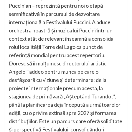
Puccinian – reprezintă pentru noi o etapă
semnificativă în parcursul de dezvoltare
internațională a Festivalului Puccini. A aduce
orchestra noastră și muzica lui Puccini într-un
context atât de relevant înseamnă a consolida
rolul localității Torre del Lago ca punct de
referință mondial pentru acest repertoriu.
Doresc să îi mulțumesc directorului artistic
Angelo Taddeo pentru munca pe care o
desfășoară cu viziune și determinare: de la
proiecte internaționale precum acesta, la
stagiunea de primăvară „Așteptând Turandot”,
până la planificarea deja începută a următoarelor
ediții, cu o privire extinsă spre 2027 și formarea
distribuțiilor. Este un parcurs care oferă soliditate
și perspectivă Festivalului, consolidându-i