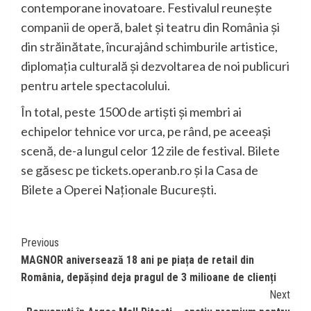
contemporane inovatoare. Festivalul reunește
companii de operă, balet şi teatru din România și
din străinătate, încurajând schimburile artistice,
diplomația culturală și dezvoltarea de noi publicuri
pentru artele spectacolului.
În total, peste 1500 de artiști și membri ai
echipelor tehnice vor urca, pe rând, pe aceeași
scenă, de-a lungul celor 12 zile de festival. Bilete
se găsesc pe tickets.operanb.ro și la Casa de
Bilete a Operei Naționale București.
Continue
Previous
MAGNOR aniversează 18 ani pe piața de retail din
Reading
România, depășind deja pragul de 3 milioane de clienți
Next