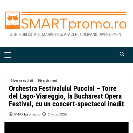
Skip
to
content
STIRI PUBLICITATE, MARKETING, AFACERI, COMPANII, DIVERTISMENT
Primary
Menu
Diverse noutati
Divertisment
Orchestra Festivalului Puccini – Torre
del Lago-Viareggio, la Bucharest Opera
Festival, cu un concert-spectacol inedit
SMARTpromo.ro
14 mai 2026