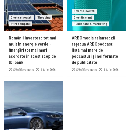
Diverse noutati
Diverse noutati
Shopping
Divertisment
Stiri companii
Publicitate & marketing
Românii investesc tot mai
ARBOmedia relansează
mult în energie verde –
rețeaua ARBOpodcast:
finanțări tot mai mari
listă mai mare de
acordate în acest scop de
podcasturi și noi formate
tbi bank
de publicitate
SMARTpromo.ro
SMARTpromo.ro
4 iulie 2026
4 iulie 2026