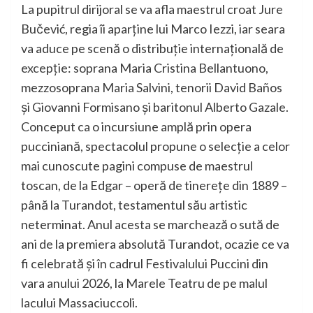
La pupitrul dirijoral se va afla maestrul croat Jure
Bučević, regia îi aparţine lui Marco Iezzi, iar seara
va aduce pe scenă o distribuție internațională de
excepție: soprana Maria Cristina Bellantuono,
mezzosoprana Maria Salvini, tenorii David Baños
și Giovanni Formisano și baritonul Alberto Gazale.
Conceput ca o incursiune amplă prin opera
pucciniană, spectacolul propune o selecție a celor
mai cunoscute pagini compuse de maestrul
toscan, de la Edgar – operă de tinerețe din 1889 –
până la Turandot, testamentul său artistic
neterminat. Anul acesta se marchează o sută de
ani de la premiera absolută Turandot, ocazie ce va
fi celebrată și în cadrul Festivalului Puccini din
vara anului 2026, la Marele Teatru de pe malul
lacului Massaciuccoli.