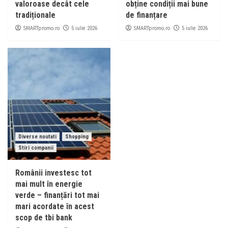
valoroase decât cele
obține condiții mai bune
tradiționale
de finanțare
SMARTpromo.ro
SMARTpromo.ro
5 iulie 2026
5 iulie 2026
Diverse noutati
Shopping
Stiri companii
Românii investesc tot
mai mult în energie
verde – finanțări tot mai
mari acordate în acest
scop de tbi bank