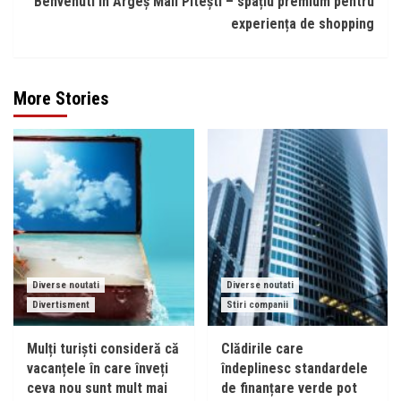
Benvenuti în Argeș Mall Pitești – spațiu premium pentru
experiența de shopping
More Stories
Diverse noutati
Diverse noutati
Divertisment
Stiri companii
Mulți turiști consideră că
Clădirile care
vacanțele în care înveți
îndeplinesc standardele
ceva nou sunt mult mai
de finanțare verde pot