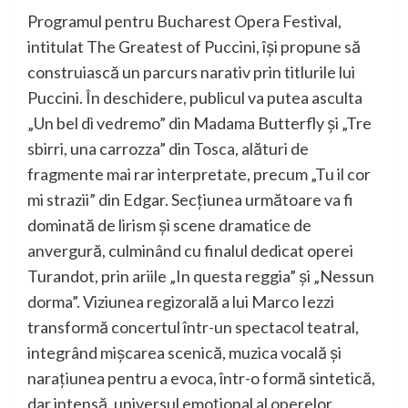
Programul pentru Bucharest Opera Festival,
intitulat The Greatest of Puccini, își propune să
construiască un parcurs narativ prin titlurile lui
Puccini. În deschidere, publicul va putea asculta
„Un bel dì vedremo” din Madama Butterfly și „Tre
sbirri, una carrozza” din Tosca, alături de
fragmente mai rar interpretate, precum „Tu il cor
mi strazii” din Edgar. Secțiunea următoare va fi
dominată de lirism și scene dramatice de
anvergură, culminând cu finalul dedicat operei
Turandot, prin ariile „In questa reggia” și „Nessun
dorma”. Viziunea regizorală a lui Marco Iezzi
transformă concertul într-un spectacol teatral,
integrând mișcarea scenică, muzica vocală și
narațiunea pentru a evoca, într-o formă sintetică,
dar intensă, universul emoțional al operelor