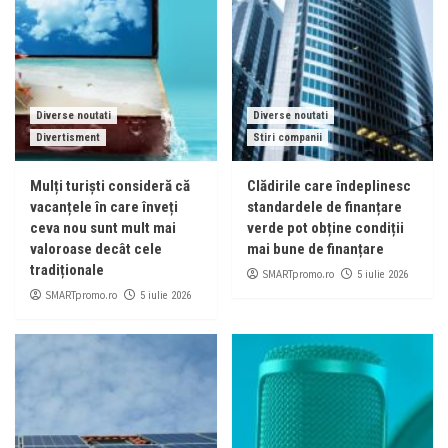
Diverse noutati
Diverse noutati
Divertisment
Stiri companii
Mulți turiști consideră că
Clădirile care îndeplinesc
vacanțele în care înveți
standardele de finanțare
ceva nou sunt mult mai
verde pot obține condiții
valoroase decât cele
mai bune de finanțare
tradiționale
SMARTpromo.ro
5 iulie 2026
SMARTpromo.ro
5 iulie 2026