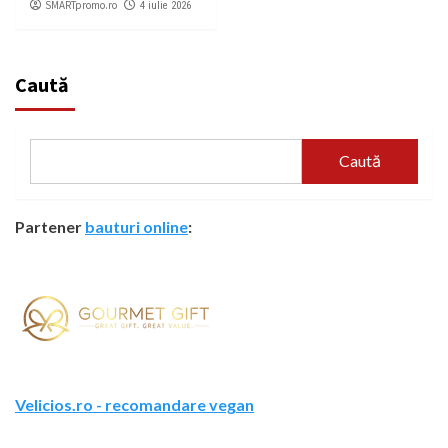
SMARTpromo.ro
4 iulie 2026
Caută
Caută
Partener
bauturi online
:
Velicios.ro - recomandare vegan