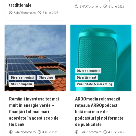
tradiționale
SMARTpromo.ro
5 iulie 2026
SMARTpromo.ro
5 iulie 2026
Diverse noutati
Diverse noutati
Shopping
Divertisment
Stiri companii
Publicitate & marketing
Românii investesc tot mai
ARBOmedia relansează
mult în energie verde –
rețeaua ARBOpodcast:
finanțări tot mai mari
listă mai mare de
acordate în acest scop de
podcasturi și noi formate
tbi bank
de publicitate
SMARTpromo.ro
SMARTpromo.ro
4 iulie 2026
4 iulie 2026