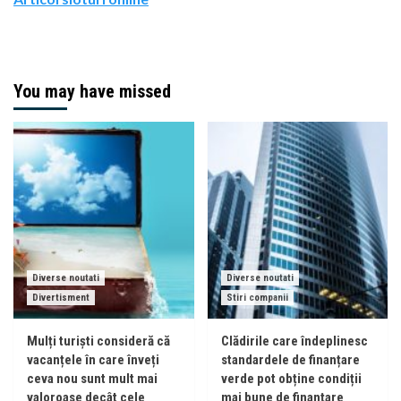
You may have missed
Diverse noutati
Diverse noutati
Divertisment
Stiri companii
Mulți turiști consideră că
Clădirile care îndeplinesc
vacanțele în care înveți
standardele de finanțare
ceva nou sunt mult mai
verde pot obține condiții
valoroase decât cele
mai bune de finanțare