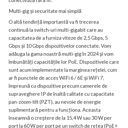
conectează fără fir.
Multi-gig și securitate mai simplă
O altă tendință importantă va fi trecerea
continuă la switch-uri multi-gigabit care au
capacitatea de a furniza viteze de 2,5 Gbps, 5
Gbps și 10 Gbps dispozitivelor conectate. Vom
adăuga la gama noastră multi-gig în 2024 și vom
îmbunătăți capacitățile lor PoE. Dispozitivele care
sunt acum implementate la marginea rețelei, cum
ar fi punctele de acces WiFi 6 / 6E și WiFi 7,
împreună cu dispozitive precum camerele de
supraveghere IP de înaltă calitate cu capacitate
pan-zoom-tilt (PZT), au nevoie de energie
suplimentară pentru a funcționa. Aceasta
înseamnă o creștere de la 15,4 W sau 30 W per
port la 60 W per port pe un switch de rețea (PoE+