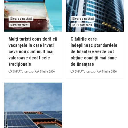
Diverse noutati
Diverse noutati
Divertisment
Stiri companii
Mulți turiști consideră că
Clădirile care
vacanțele în care înveți
îndeplinesc standardele
ceva nou sunt mult mai
de finanțare verde pot
valoroase decât cele
obține condiții mai bune
tradiționale
de finanțare
SMARTpromo.ro
SMARTpromo.ro
5 iulie 2026
5 iulie 2026