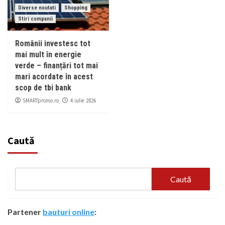
Diverse noutati
Shopping
Stiri companii
Românii investesc tot
mai mult în energie
verde – finanțări tot mai
mari acordate în acest
scop de tbi bank
SMARTpromo.ro
4 iulie 2026
Caută
Caută
Partener
bauturi online
: