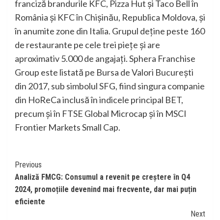
franciză brandurile KFC, Pizza Hut şi Taco Bell în
România și KFC în Chişinău, Republica Moldova, și
în anumite zone din Italia. Grupul deține peste 160
de restaurante pe cele trei piețe și are
aproximativ 5.000 de angajați. Sphera Franchise
Group este listată pe Bursa de Valori București
din 2017, sub simbolul SFG, fiind singura companie
din HoReCa inclusă în indicele principal BET,
precum și în FTSE Global Microcap și în MSCI
Frontier Markets Small Cap.
Continue
Previous
Analiză FMCG: Consumul a revenit pe creștere în Q4
Reading
2024, promoțiile devenind mai frecvente, dar mai puțin
eficiente
Next