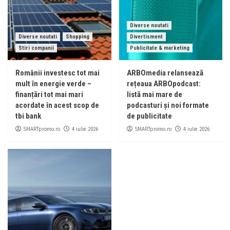
Diverse noutati
Diverse noutati
Shopping
Divertisment
Stiri companii
Publicitate & marketing
Românii investesc tot mai
ARBOmedia relansează
mult în energie verde –
rețeaua ARBOpodcast:
finanțări tot mai mari
listă mai mare de
acordate în acest scop de
podcasturi și noi formate
tbi bank
de publicitate
SMARTpromo.ro
SMARTpromo.ro
4 iulie 2026
4 iulie 2026