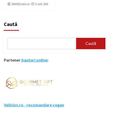
SMARTpromo.ro
4 iulie 2026
Caută
Caută
Partener
bauturi online
:
Velicios.ro - recomandare vegan