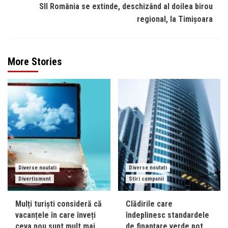
SII România se extinde, deschizând al doilea birou
regional, la Timișoara
More Stories
Diverse noutati
Diverse noutati
Divertisment
Stiri companii
Mulți turiști consideră că
Clădirile care
vacanțele în care înveți
îndeplinesc standardele
ceva nou sunt mult mai
de finanțare verde pot