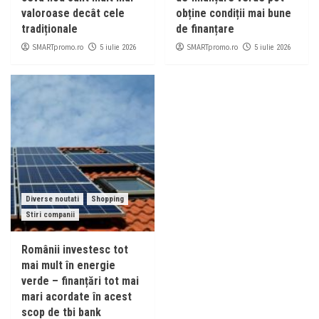
valoroase decât cele
obține condiții mai bune
tradiționale
de finanțare
SMARTpromo.ro
SMARTpromo.ro
5 iulie 2026
5 iulie 2026
Diverse noutati
Shopping
Stiri companii
Românii investesc tot
mai mult în energie
verde – finanțări tot mai
mari acordate în acest
scop de tbi bank