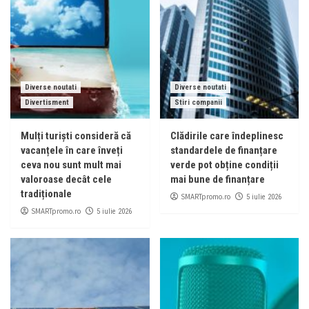
Diverse noutati
Diverse noutati
Divertisment
Stiri companii
Mulți turiști consideră că
Clădirile care îndeplinesc
vacanțele în care înveți
standardele de finanțare
ceva nou sunt mult mai
verde pot obține condiții
valoroase decât cele
mai bune de finanțare
tradiționale
SMARTpromo.ro
5 iulie 2026
SMARTpromo.ro
5 iulie 2026