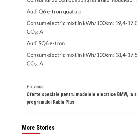
Audi Q6 e-tron quattro
Consum electric mixt în kWh/100km: 19,4-17,0 (
CO₂: A
Audi SQ6 e-tron
Consum electric mixt în kWh/100km: 18,4-17,5 (
CO₂: A
Continue
Previous
Oferte speciale pentru modelele electrice BMW, la s
Reading
programului Rabla Plus
More Stories