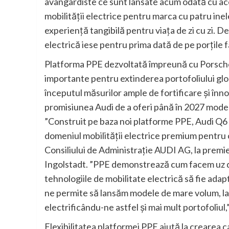
avangardiste ce sunt lansate acum odată cu ac
mobilității electrice pentru marca cu patru in
experiență tangibilă pentru viața de zi cu zi.
electrică iese pentru prima dată de pe porțile f
Platforma PPE dezvoltată împreună cu Porsche 
importante pentru extinderea portofoliului gl
începutul măsurilor ample de fortificare și înn
promisiunea Audi de a oferi până în 2027 model
”Construit pe baza noi platforme PPE, Audi Q6 e
domeniul mobilității electrice premium pentru cl
Consiliului de Administrație AUDI AG, la premier
Ingolstadt. ”PPE demonstrează cum facem uz de 
tehnologiile de mobilitate electrică să fie adap
ne permite să lansăm modele de mare volum, la 
electrificându-ne astfel și mai mult portofoliul
Flexibilitatea platformei PPE ajută la crearea c