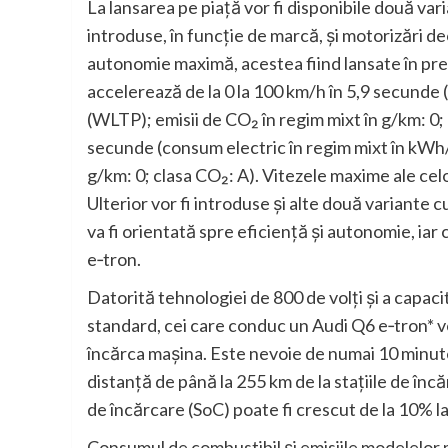
La lansarea pe piață vor fi disponibile două vari
introduse, în funcție de marcă, și motorizări 
autonomie maximă, acestea fiind lansate în pr
accelerează de la 0 la 100 km/h în 5,9 secunde
(WLTP); emisii de CO₂ în regim mixt în g/km: 0;
secunde (consum electric în regim mixt în kWh/
g/km: 0; clasa CO₂: A). Vitezele maxime ale cel
Ulterior vor fi introduse și alte două variante c
va fi orientată spre eficiență și autonomie, iar
e‑tron.
Datorită tehnologiei de 800 de volți și a capac
standard, cei care conduc un Audi Q6 e‑tron* vor
încărca mașina. Este nevoie de numai 10 minute
distanță de până la 255 km de la stațiile de î
de încărcare (SoC) poate fi crescut de la 10% l
Consumul de combustibil și emisiile modelelor