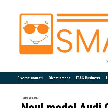
Skip
to
content
S
Diverse noutati
Divertisment
IT&C Business
L
Stiri companii
Noul model Audi 