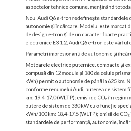
aspectelor tehnice comune, menținând totoda
Noul Audi Q6 e‑tron redefinește standardele de
autonomie și încărcare. Modelul este marcat de 
de design e-tron și de un caracter foarte practi
electronice E3 1.2, Audi Q6 e‑tron este vârful d
Parametri impresionanți de autonomie și încăr
Motoarele electrice puternice, compacte și ext
compusă din 12 module și 180 de celule prismat
kWh) permit o autonomie de până la 625 km. N
conforme renumelui Audi, puterea de sistem fi
km: 19,4-17,0 (WLTP); emisii de CO₂ în regim m
putere de sistem de 380 kW cu o funcție special
kWh/100 km: 18,4-17,5 (WLTP); emisii de CO₂ în
standardele de performanță, autonomie, încărc