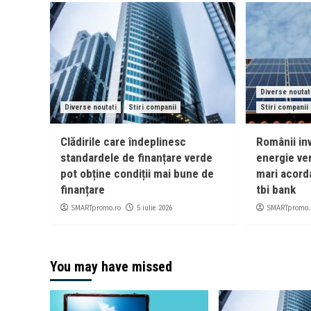
Diverse noutat
Diverse noutati
Stiri companii
Stiri companii
Clădirile care îndeplinesc
Românii in
standardele de finanțare verde
energie ver
pot obține condiții mai bune de
mari acord
finanțare
tbi bank
SMARTpromo.ro
SMARTpromo.
5 iulie 2026
You may have missed