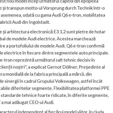
est nou model încep următorul capitol din epopeea
ele și transpun motto-ul Vorsprung durch Technik într-o
 De asemenea, odată cu gama Audi Q6 e‑tron, mobilitatea
abricii Audi din Ingolstadt.
și arhitectura electronică E3 1.2 sunt pietre de hotar
obal de modele Audi electrice. Acestea marchează
oire a portofoliului de modele Audi. Q6 e‑tron confirmă
e electrice în fiecare dintre segmentele auto principale.
-tron reprezintă următorul salt tehnic decisiv în
ienții noștri”, a explicat Gernot Döllner, Președinte al
a mondială de la fabrica principală a mărcii, din
sinergii în cadrul Grupului Volkswagen, astfel încât
tabile diferitelor segmente. Flexibilitatea platformei PPE
standarde tehnice foarte ridicate, în diferite segmente,
,” a mai adăugat CEO-ul Audi.
aracterul independent al fiecărui model viitor, în ciuda