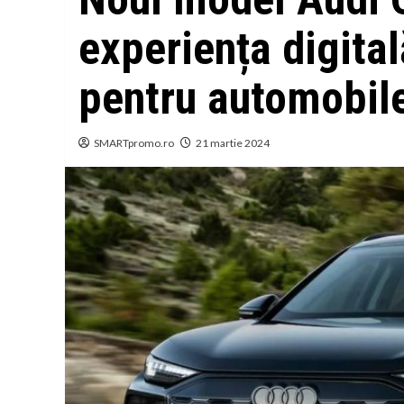
experiența digital
pentru automobil
SMARTpromo.ro
21 martie 2024