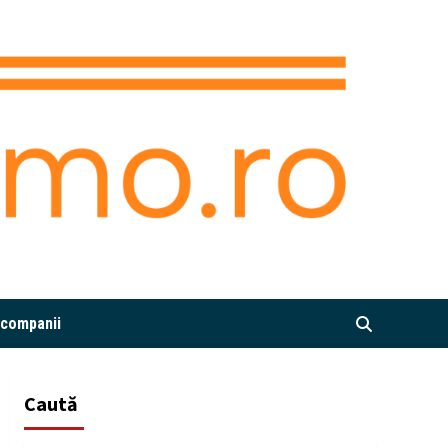
i companii
Caută