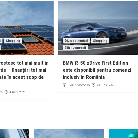
i
Shopping
Diverse noutati
Shopping
Stiri companii
vestesc tot mai mult în
BMW i3 50 xDrive First Edition
de – finanțări tot mai
este disponibil pentru comenzi
ate în acest scop de
inclusiv în România
SMARTpromo.ro
20 iunie 2026
ro
4 iulie 2026