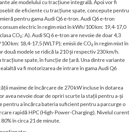
ante ale modelului cu tracțiune integrală. Apoi vor fi
deosebit de eficiente cu tracțiune spate, concepute pentru
emieră pentru gama Audi Q6 e‑tron. Audi Q6 e‑tron
 (consum electric în regim mixt în kWh/100 km: 19,4-17,0
 clasa CO₂: A). Audi SQ 6 e‑tron are nevoie de doar 4,3
100 km: 18,4-17,5 (WLTP); emisii de CO₂ în regim mixt în
or două modele se ridică la 210 și respectiv 230 km/h.
u tracțiune spate, în funcție de țară. Una dintre variante
 cealaltă va fi motorizarea de intrare în gama Audi Q6
ității maxime de încărcare de 270 kW incluse în dotarea
 avea nevoie doar de opriri scurte la stații pentru a-și
 pentru a încărca bateria suficient pentru a parcurge o
ncărcare rapidă HPC (High-Power-Charging). Nivelul curent
a 80% în circa 21 de minute.
 menționate: