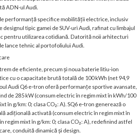
tă ADN-ul Audi.
 performanță specifice mobilității electrice, inclusiv
designul tipic gamei de SUV-uri Audi, rafinat cu limbajul
c pentru utilizarea cotidiană. Datorită noii arhitecturi
e lance tehnic al portofoliului Audi.
care
rem de eficiente, precum și noua baterie litiu-ion
ice cu o capacitate brută totală de 100 kWh (net 94,9
oul Audi Q6 e‑tron oferă performanțe sportive avansate,
ind de 285 kW (consum electric în regim mixt în kWh/100
ixt în g/km: 0; clasa CO₂: A). SQ6 e‑tron generează o
ă adițională activată (consum electric în regim mixt în
 regim mixt în g/km: 0; clasa CO₂: A), redefinind astfel
are, conduită dinamică și design.