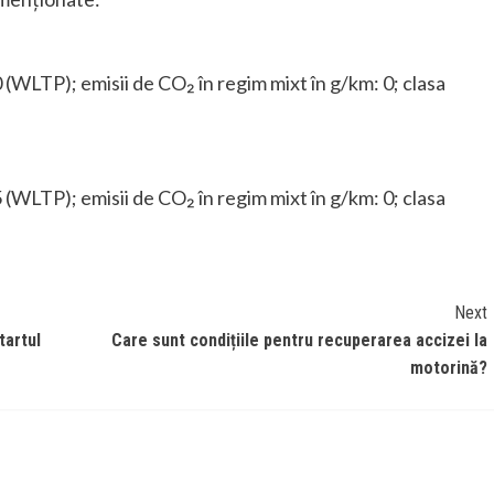
WLTP); emisii de CO₂ în regim mixt în g/km: 0; clasa
WLTP); emisii de CO₂ în regim mixt în g/km: 0; clasa
Next
tartul
Care sunt condițiile pentru recuperarea accizei la
motorină?