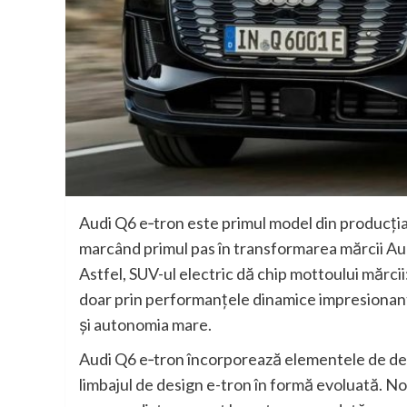
Audi Q6 e‑tron este primul model din producția
marcând primul pas în transformarea mărcii Aud
Astfel, SUV-ul electric dă chip mottoului mărc
doar prin performanțele dinamice impresionante
și autonomia mare.
Audi Q6 e‑tron încorporează elementele de des
limbajul de design e-tron în formă evoluată. Nou